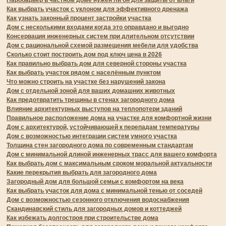
Паробарьер в частном доме нужен ли он для защиты от влаги
Как выбрать участок с уклоном для эффективного дренажа
Как узнать законный процент застройки участка
Дом с несколькими входами когда это оправдано и выгодно
Консервация инженерных систем при длительном отсутствии
Дом с рациональной схемой размещения мебели для удобства
Сколько стоит построить дом под ключ цена в 2026
Как правильно выбрать дом для северной стороны участка
Как выбрать участок рядом с населённым пунктом
Что можно строить на участке без нарушений закона
Дом с отдельной зоной для ваших домашних животных
Как предотвратить трещины в стенах загородного дома
Влияние архитектурных выступов на теплопотери зданий
Правильное расположение дома на участке для комфортной жизни
Дом с архитектурой, устойчивающей к перепадам температуры
Дом с возможностью интеграции систем умного участка
Толщина стен загородного дома по современным стандартам
Дом с минимальной длиной инженерных трасс для вашего комфорта
Как выбрать дом с максимальным сроком моральной актуальности
Какие перекрытия выбрать для загородного дома
Загородный дом для большой семьи с комфортом на века
Как выбрать участок для дома с минимальной тенью от соседей
Дом с возможностью сезонного отключения водоснабжения
Скандинавский стиль для загородных домов и коттеджей
Как избежать долгостроя при строительстве дома