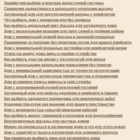
Ошибки при выборе и монтаже водосточной системы
Сравнение радиаторного и напольного отопления выгоды
Загородный дом для круглогодичной аренды с комфортом
Что выбрать дом с подвалом или без подвала
Как выбрать идеальный цвет фасада для загородного дома
Дом с раздельными входами для двух семей в удобном районе
Дом с минимальной длиной фасада и заданной площадью
Панорамное остекление без перегрева летом для вашего комфорта
Дом с минимальной площадью застройки для комфортной жизни
Отмостка вокруг дома виды и ошибки устройства
Как выбрать участок рядом с лесополосой для жилья
Дом с идеальными напольными покрытиями без порогов
Дом с минимальной зависимостью от точности эксплуатации
Загородный дом с антресолью преимущества и ограничения
Дом из кирпича плюсы минусы и срок службы
Дом с изолированной кухней или кухней-гостиной
Загородный дом для работы удалённо в комфорте и тишине
Как выбрать надежного подрядчика для инженерных работ
Кладовая при кухне как решение для вашего пространства
Дом с возможностью скрытой прокладки кабелей
Как выбрать между скважиной и колодцем для водоснабжения
Вентилируемые фасады для частных домов
Можно ли прописаться в загородном доме и что для этого нужно
Дом с защитой от пыли и аллергенов для здорового воздуха
Как правильно выбрать окна для загородного дома