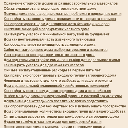
Сравнение стоимости домов из разных строительных материалов
Обязательные этапы водоподготовки в частном доме
Покупка дома после аренды скрытые проблемы и подводные камни
Как выбрать этажность дома в зависимости от возраста жильцов
Как спроектировать дом для жаркого лета без кондиционеров
Снижение вибраций в перекрытиях частного дома
Как выбрать участок с минимальной нагрузкой на фундамент
Дом как неотъемлемая часть жизненного пути семьи
Как соседи влияют на ликвидность загородного дома
Забор для загородного дома выбор материалов и вариантов
Учет охранных зон при строительстве частного дома
Дом под ключ или стройте сами - ваш выбор для идеального жилья
Как выбрать участок для дренажа без насосов
Снизьте эксплуатационные расходы за первые пять лет
Как правильно спроектировать входную группу загородного дома
Черновая и чистовая отделка что выбрать для вашего ремонта
Дом с рациональной планировкой хозяйственных помещений
Как выбрать сантехнику для загородного дома и не ошибиться
Выбор между домом прямоугольной формы и сложной архитектуры
Документы для коттеджного посёлка что нужно подготовить
Как спроектировать дом без мёртвых зон и использовать пространство
Дом с оптимальным количеством входных групп для вашего удобства
Оптимальная высота потолков для комфортного загородного дома
Нужен ли тамбур в частном доме для комфортной жизни
Проектирование дома с минимальными тепловыми швами