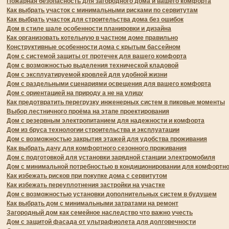
Пожарная безопасность для загородного дома и вашего комфорта
Как выбрать участок с минимальными рисками по сервитутам
Как выбрать участок для строительства дома без ошибок
Дом в стиле шале особенности планировки и дизайна
Как организовать котельную в частном доме правильно
Конструктивные особенности дома с крытым бассейном
Дом с системой защиты от протечек для вашего комфорта
Дом с возможностью выделения технической кладовой
Дом с эксплуатируемой кровлей для удобной жизни
Дом с раздельными сценариями освещения для вашего комфорта
Дом с ориентацией на природу а не на улицу
Как предотвратить перегрузку инженерных систем в пиковые моменты
Выбор лестничного проёма на этапе проектирования
Дом с резервным электропитанием для надежности и комфорта
Дом из бруса технологии строительства и эксплуатации
Дом с возможностью закрытия этажей для удобства проживания
Как выбрать дачу для комфортного сезонного проживания
Дом с подготовкой для установки зарядной станции электромобиля
Дом с минимальной потребностью в кондиционировании для комфортно
Как избежать рисков при покупке дома с сервитутом
Как избежать переуплотнения застройки на участке
Дом с возможностью установки дополнительных систем в будущем
Как выбрать дом с минимальными затратами на ремонт
Загородный дом как семейное наследство что важно учесть
Дом с защитой фасада от ультрафиолета для долговечности