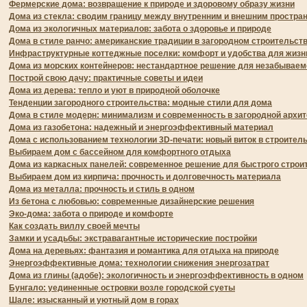
Фермерские дома: возвращение к природе и здоровому образу жизни
Дома из стекла: сводим границу между внутренним и внешним простра
Дома из экологичных материалов: забота о здоровье и природе
Дома в стиле ранчо: американские традиции в загородном строительст
Инфраструктурные коттеджные поселки: комфорт и удобства для жизн
Дома из морских контейнеров: нестандартное решение для незабываем
Построй свою дачу: практичные советы и идеи
Дома из дерева: тепло и уют в природной оболочке
Тенденции загородного строительства: модные стили для дома
Дома в стиле модерн: минимализм и современность в загородной архит
Дома из газобетона: надежный и энергоэффективный материал
Дома с использованием технологии 3D-печати: новый виток в строител
Выбираем дом с бассейном для комфортного отдыха
Дома из каркасных панелей: современное решение для быстрого строи
Выбираем дом из кирпича: прочность и долговечность материала
Дома из металла: прочность и стиль в одном
Из бетона с любовью: современные дизайнерские решения
Эко-дома: забота о природе и комфорте
Как создать виллу своей мечты
Замки и усадьбы: экстравагантные исторические постройки
Дома на деревьях: фантазия и романтика для отдыха на природе
Энергоэффективные дома: технологии снижения энергозатрат
Дома из глины (адобе): экологичность и энергоэффективность в одном
Бунгало: уединенные островки возле городской суеты
Шале: изысканный и уютный дом в горах