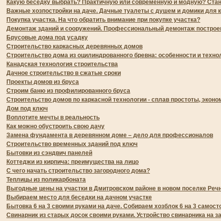
Какую беседку выбрать? Практичную или современную и модную? Станд
Важные хозпостройки на даче. Дачные туалеты с душем и домики для 
Покупка участка. На что обратить внимание при покупке участка?
Демонтаж зданий и сооружений. Профессиональный демонтаж построе
Брусовые дома под усадку
Строительство каркасных деревянных домов
Строительство дома из оцилиндрованного бревна: особенности и техно
Канадская технология строительства
Дачное строительство в сжатые сроки
Проекты домов из бруса
Строим баню из профилированного бруса
Строительство домов по каркасной технологии - сплав простоты, эконо
Дом под ключ
Воплотите мечты в реальность
Как можно обустроить свою дачу
Замена фундамента в деревянном доме – дело для профессионалов
Строительство временных зданий под ключ
Бытовки из сэндвич панелей
Коттеджи из кирпича: преимущества на лицо
С чего начать строительство загородного дома?
Теплицы из поликарбоната
Выгодные цены на участки в Дмитровском районе в новом поселке Реч
Выбираем место для беседки на дачном участке
Бытовка 6 на 3 своими руками на даче. Собираем хозблок 6 на 3 самос
Свинарник из старых досок своими руками. Устройство свинарника на з