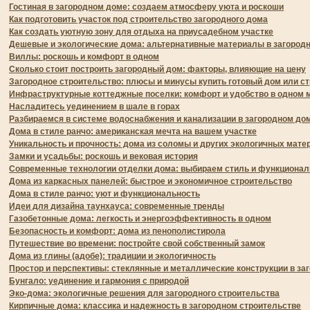
Гостиная в загородном доме: создаем атмосферу уюта и роскоши
Как подготовить участок под строительство загородного дома
Как создать уютную зону для отдыха на приусадебном участке
Дешевые и экологические дома: альтернативные материалы в загород
Виллы: роскошь и комфорт в одном
Сколько стоит построить загородный дом: факторы, влияющие на цену
Загородное строительство: плюсы и минусы купить готовый дом или ст
Инфраструктурные коттеджные поселки: комфорт и удобство в одном 
Насладитесь уединением в шале в горах
Разбираемся в системе водоснабжения и канализации в загородном до
Дома в стиле ранчо: американская мечта на вашем участке
Уникальность и прочность: дома из соломы и других экологичных мате
Замки и усадьбы: роскошь и вековая история
Современные технологии отделки дома: выбираем стиль и функционал
Дома из каркасных панелей: быстрое и экономичное строительство
Дома в стиле ранчо: уют и функциональность
Идеи для дизайна таунхауса: современные тренды
Газобетонные дома: легкость и энергоэффективность в одном
Безопасность и комфорт: дома из пенополистирола
Путешествие во времени: постройте свой собственный замок
Дома из глины (адобе): традиции и экологичность
Простор и перспективы: стеклянные и металлические конструкции в за
Бунгало: уединение и гармония с природой
Эко-дома: экологичные решения для загородного строительства
Кирпичные дома: классика и надежность в загородном строительстве