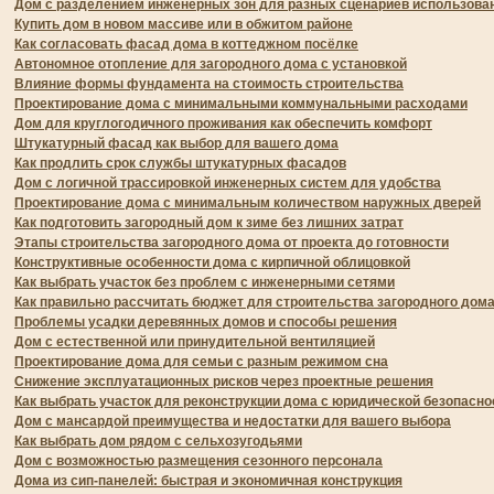
Дом с разделением инженерных зон для разных сценариев использова
Купить дом в новом массиве или в обжитом районе
Как согласовать фасад дома в коттеджном посёлке
Автономное отопление для загородного дома с установкой
Влияние формы фундамента на стоимость строительства
Проектирование дома с минимальными коммунальными расходами
Дом для круглогодичного проживания как обеспечить комфорт
Штукатурный фасад как выбор для вашего дома
Как продлить срок службы штукатурных фасадов
Дом с логичной трассировкой инженерных систем для удобства
Проектирование дома с минимальным количеством наружных дверей
Как подготовить загородный дом к зиме без лишних затрат
Этапы строительства загородного дома от проекта до готовности
Конструктивные особенности дома с кирпичной облицовкой
Как выбрать участок без проблем с инженерными сетями
Как правильно рассчитать бюджет для строительства загородного дом
Проблемы усадки деревянных домов и способы решения
Дом с естественной или принудительной вентиляцией
Проектирование дома для семьи с разным режимом сна
Снижение эксплуатационных рисков через проектные решения
Как выбрать участок для реконструкции дома с юридической безопасн
Дом с мансардой преимущества и недостатки для вашего выбора
Как выбрать дом рядом с сельхозугодьями
Дом с возможностью размещения сезонного персонала
Дома из сип-панелей: быстрая и экономичная конструкция