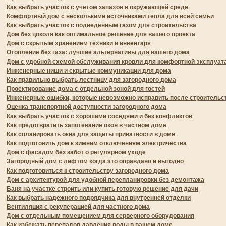
Как выбрать участок с учётом запахов в окружающей среде
Комфортный дом с несколькими источниками тепла для всей семьи
Как выбрать участок с подведённым газом для строительства
Дом без цоколя как оптимальное решение для вашего проекта
Дом с скрытым хранением техники и инвентаря
Отопление без газа: лучшие альтернативы для вашего дома
Дом с удобной схемой обслуживания кровли для комфортной эксплуат
Инженерные ниши и скрытые коммуникации для дома
Как правильно выбрать лестницу для загородного дома
Проектирование дома с отдельной зоной для гостей
Инженерные ошибки, которые невозможно исправить после строительс
Оценка транспортной доступности загородного дома
Как выбрать участок с хорошими соседями и без конфликтов
Как предотвратить запотевание окон в частном доме
Как спланировать окна для защиты приватности в доме
Как подготовить дом к зимним отключениям электричества
Дом с фасадом без забот о регулярном уходе
Загородный дом с лифтом когда это оправдано и выгодно
Как подготовиться к строительству загородного дома
Дом с архитектурой для удобной перепланировки без демонтажа
Баня на участке строить или купить готовую решение для дачи
Как выбрать надежного подрядчика для внутренней отделки
Вентиляция с рекуперацией для частного дома
Дом с отдельным помещением для серверного оборудования
Как избежать перепадов давления воды в вашем доме