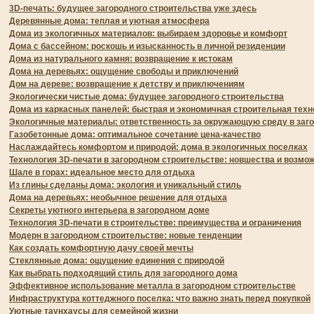
3D-печать: будущее загородного строительства уже здесь
Деревянные дома: теплая и уютная атмосфера
Дома из экологичных материалов: выбираем здоровье и комфорт
Дома с бассейном: роскошь и изысканность в личной резиденции
Дома из натурального камня: возвращение к истокам
Дома на деревьях: ощущение свободы и приключений
Дом на дереве: возвращение к детству и приключениям
Экологически чистые дома: будущее загородного строительства
Дома из каркасных панелей: быстрая и экономичная строительная техн
Экологичные материалы: ответственность за окружающую среду в заг
Газобетонные дома: оптимальное сочетание цена-качество
Наслаждайтесь комфортом и природой: дома в экологичных поселках
Технология 3D-печати в загородном строительстве: новшества и возмо
Шале в горах: идеальное место для отдыха
Из глины сделаны дома: экология и уникальный стиль
Дома на деревьях: необычное решение для отдыха
Секреты уютного интерьера в загородном доме
Технология 3D-печати в строительстве: преимущества и ограничения
Модерн в загородном строительстве: новые тенденции
Как создать комфортную дачу своей мечты
Стеклянные дома: ощущение единения с природой
Как выбрать подходящий стиль для загородного дома
Эффективное использование металла в загородном строительстве
Инфраструктура коттеджного поселка: что важно знать перед покупкой
Уютные таунхаусы для семейной жизни