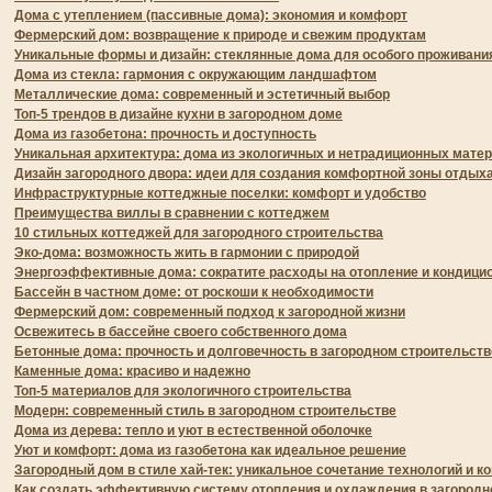
Дома с утеплением (пассивные дома): экономия и комфорт
Фермерский дом: возвращение к природе и свежим продуктам
Уникальные формы и дизайн: стеклянные дома для особого проживани
Дома из стекла: гармония с окружающим ландшафтом
Металлические дома: современный и эстетичный выбор
Топ-5 трендов в дизайне кухни в загородном доме
Дома из газобетона: прочность и доступность
Уникальная архитектура: дома из экологичных и нетрадиционных мате
Дизайн загородного двора: идеи для создания комфортной зоны отдых
Инфраструктурные коттеджные поселки: комфорт и удобство
Преимущества виллы в сравнении с коттеджем
10 стильных коттеджей для загородного строительства
Эко-дома: возможность жить в гармонии с природой
Энергоэффективные дома: сократите расходы на отопление и кондици
Бассейн в частном доме: от роскоши к необходимости
Фермерский дом: современный подход к загородной жизни
Освежитесь в бассейне своего собственного дома
Бетонные дома: прочность и долговечность в загородном строительств
Каменные дома: красиво и надежно
Топ-5 материалов для экологичного строительства
Модерн: современный стиль в загородном строительстве
Дома из дерева: тепло и уют в естественной оболочке
Уют и комфорт: дома из газобетона как идеальное решение
Загородный дом в стиле хай-тек: уникальное сочетание технологий и 
Как создать эффективную систему отопления и охлаждения в загород