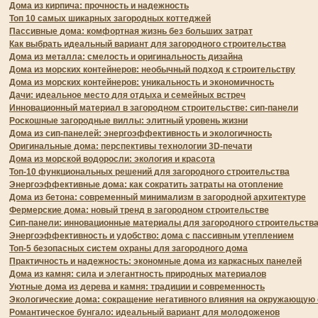
Дома из кирпича: прочность и надежность
Топ 10 самых шикарных загородных коттеджей
Пассивные дома: комфортная жизнь без больших затрат
Как выбрать идеальный вариант для загородного строительства
Дома из металла: смелость и оригинальность дизайна
Дома из морских контейнеров: необычный подход к строительству
Дома из морских контейнеров: уникальность и экономичность
Дачи: идеальное место для отдыха и семейных встреч
Инновационный материал в загородном строительстве: сип-панели
Роскошные загородные виллы: элитный уровень жизни
Дома из сип-панелей: энергоэффективность и экологичность
Оригинальные дома: перспективы технологии 3D-печати
Дома из морской водоросли: экология и красота
Топ-10 функциональных решений для загородного строительства
Энергоэффективные дома: как сократить затраты на отопление
Дома из бетона: современный минимализм в загородной архитектуре
Фермерские дома: новый тренд в загородном строительстве
Сип-панели: инновационные материалы для загородного строительств
Энергоэффективность и удобство: дома с пассивным утеплением
Топ-5 безопасных систем охраны для загородного дома
Практичность и надежность: экономные дома из каркасных панелей
Дома из камня: сила и элегантность природных материалов
Уютные дома из дерева и камня: традиции и современность
Экологические дома: сокращение негативного влияния на окружающую
Романтическое бунгало: идеальный вариант для молодоженов