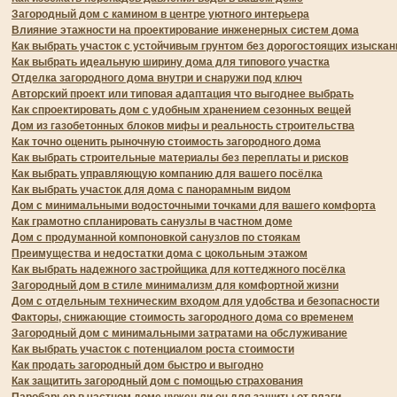
Загородный дом с камином в центре уютного интерьера
Влияние этажности на проектирование инженерных систем дома
Как выбрать участок с устойчивым грунтом без дорогостоящих изыскан
Как выбрать идеальную ширину дома для типового участка
Отделка загородного дома внутри и снаружи под ключ
Авторский проект или типовая адаптация что выгоднее выбрать
Как спроектировать дом с удобным хранением сезонных вещей
Дом из газобетонных блоков мифы и реальность строительства
Как точно оценить рыночную стоимость загородного дома
Как выбрать строительные материалы без переплаты и рисков
Как выбрать управляющую компанию для вашего посёлка
Как выбрать участок для дома с панорамным видом
Дом с минимальными водосточными точками для вашего комфорта
Как грамотно спланировать санузлы в частном доме
Дом с продуманной компоновкой санузлов по стоякам
Преимущества и недостатки дома с цокольным этажом
Как выбрать надежного застройщика для коттеджного посёлка
Загородный дом в стиле минимализм для комфортной жизни
Дом с отдельным техническим входом для удобства и безопасности
Факторы, снижающие стоимость загородного дома со временем
Загородный дом с минимальными затратами на обслуживание
Как выбрать участок с потенциалом роста стоимости
Как продать загородный дом быстро и выгодно
Как защитить загородный дом с помощью страхования