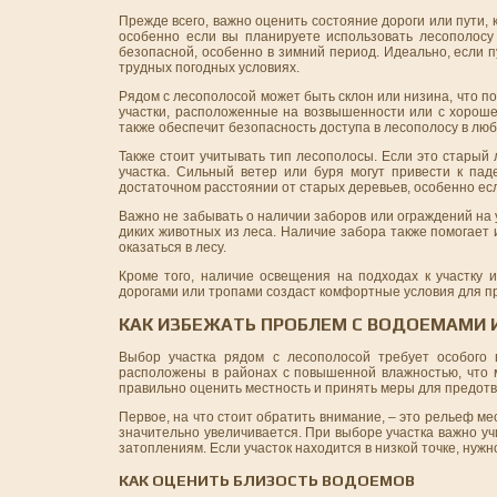
Прежде всего, важно оценить состояние дороги или пути, 
особенно если вы планируете использовать лесополосу 
безопасной, особенно в зимний период. Идеально, если п
трудных погодных условиях.
Рядом с лесополосой может быть склон или низина, что 
участки, расположенные на возвышенности или с хороше
также обеспечит безопасность доступа в лесополосу в люб
Также стоит учитывать тип лесополосы. Если это старый 
участка. Сильный ветер или буря могут привести к пад
достаточном расстоянии от старых деревьев, особенно есл
Важно не забывать о наличии заборов или ограждений на
диких животных из леса. Наличие забора также помогает
оказаться в лесу.
Кроме того, наличие освещения на подходах к участку 
дорогами или тропами создаст комфортные условия для пр
КАК ИЗБЕЖАТЬ ПРОБЛЕМ С ВОДОЕМАМИ 
Выбор участка рядом с лесополосой требует особого 
расположены в районах с повышенной влажностью, что м
правильно оценить местность и принять меры для предот
Первое, на что стоит обратить внимание, – это рельеф ме
значительно увеличивается. При выборе участка важно у
затоплениям. Если участок находится в низкой точке, нужн
КАК ОЦЕНИТЬ БЛИЗОСТЬ ВОДОЕМОВ