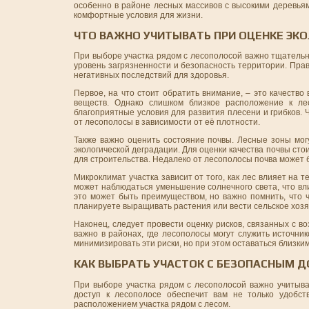
особенно в районе лесных массивов с высокими деревья
комфортные условия для жизни.
ЧТО ВАЖНО УЧИТЫВАТЬ ПРИ ОЦЕНКЕ ЭК
При выборе участка рядом с лесополосой важно тщательно
уровень загрязненности и безопасность территории. Пра
негативных последствий для здоровья.
Первое, на что стоит обратить внимание, – это качеств
веществ. Однако слишком близкое расположение к ле
благоприятные условия для развития плесени и грибков. 
от лесополосы в зависимости от её плотности.
Также важно оценить состояние почвы. Лесные зоны мог
экологической деградации. Для оценки качества почвы сто
для строительства. Недалеко от лесополосы почва может 
Микроклимат участка зависит от того, как лес влияет на 
может наблюдаться уменьшение солнечного света, что вл
это может быть преимуществом, но важно помнить, что 
планируете выращивать растения или вести сельское хозя
Наконец, следует провести оценку рисков, связанных с 
важно в районах, где лесополосы могут служить источн
минимизировать эти риски, но при этом оставаться близк
КАК ВЫБРАТЬ УЧАСТОК С БЕЗОПАСНЫМ 
При выборе участка рядом с лесополосой важно учитыва
доступ к лесополосе обеспечит вам не только удобст
расположением участка рядом с лесом.