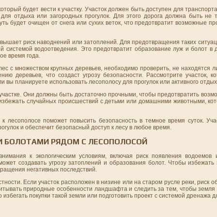
который будет вести к участку. Участок должен быть доступен для транспорта
для отдыха или загородных прогулок. Для этого дорога должна быть не т
уть будет очищен от снега или сухих веток, что предотвратит возможные п
повышает риск наводнений или затоплений. Для предотвращения таких ситуа
й системой водоотведения. Это предотвратит образование луж и болот в 
ое время года.
лес с множеством крупных деревьев, необходимо проверить, не находятся л
ению деревьев, что создаст угрозу безопасности. Рассмотрите участок, к
и вы планируете использовать лесополосу для прогулок или активного отдых
 участке. Они должны быть достаточно прочными, чтобы предотвратить воз
 избежать случайных происшествий с детьми или домашними животными, кот
и к лесополосе поможет повысить безопасность в темное время суток. Уч
огулок и обеспечит безопасный доступ к лесу в любое время.
И БОЛОТАМИ РЯДОМ С ЛЕСОПОЛОСОЙ
внимания к экологическим условиям, включая риск появления водоемов 
ожет создавать угрозу затоплений и образования болот. Чтобы избежать 
вращения негативных последствий.
стности. Если участок расположен в низине или на старом русле реки, риск 
читывать природные особенности ландшафта и следить за тем, чтобы земля
о избегать покупки такой земли или подготовить проект с системой дренажа д