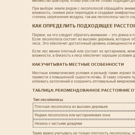
множество факторов, чтобы участок не только подходил для
При выборе земли рядом с лесополосой обращайте вниман
влажность, снижая риск перепадов и создавая комфортны
степень загрязнения воздуха, так как лесополосы часто с
КАК ОПРЕДЕЛИТЬ ПОДХОДЯЩЕЕ РАССТОЯ
Первое, на что следует обратить внимание – это длина и 
Если лесополоса состоит из высоких деревьев, которые об
леса. Это обеспечит достаточный уровень освещенности и
Если лес менее плотный или состоит из кустарников, можн
влажности, а близость к лесу обеспечит хорошие условия
КАК УЧИТЫВАТЬ МЕСТНЫЕ ОСОБЕННОСТИ
Местные климатические условия и рельеф также играют бо
привести к повышенной сырости почвы. В таких случаях 
избежать затоплений и сохранить оптимальный микроклим
ТАБЛИЦА: РЕКОМЕНДОВАННОЕ РАССТОЯНИЕ О
Тип лесополосы
Плотная лесополоса из высоких деревьев
Редкая лесополоса или кустарниковая зона
Низина с частыми дождями
Также важно учитывать не только плотность лесополосы, н