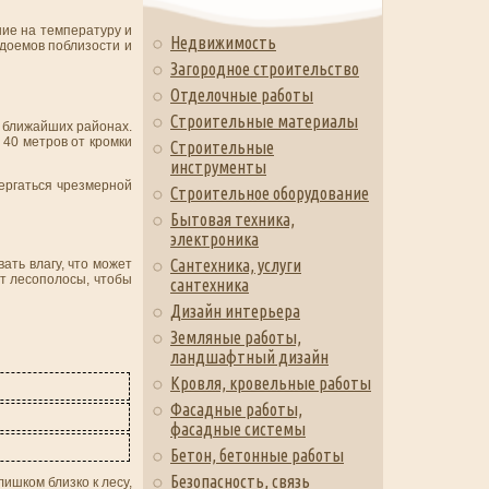
ие на температуру и
Недвижимость
одоемов поблизости и
Загородное строительство
Отделочные работы
Строительные материалы
в ближайших районах.
 40 метров от кромки
Строительные
инструменты
вергаться чрезмерной
Строительное оборудование
Бытовая техника,
электроника
Сантехника, услуги
ать влагу, что может
от лесополосы, чтобы
сантехника
Дизайн интерьера
Земляные работы,
ландшафтный дизайн
Кровля, кровельные работы
Фасадные работы,
фасадные системы
Бетон, бетонные работы
Безопасность, связь
ишком близко к лесу,