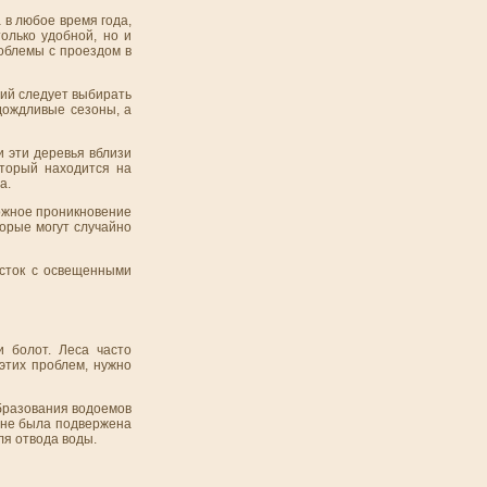
 в любое время года,
олько удобной, но и
роблемы с проездом в
ций следует выбирать
дождливые сезоны, а
и эти деревья вблизи
оторый находится на
а.
можное проникновение
орые могут случайно
асток с освещенными
и болот. Леса часто
этих проблем, нужно
образования водоемов
 не была подвержена
ля отвода воды.