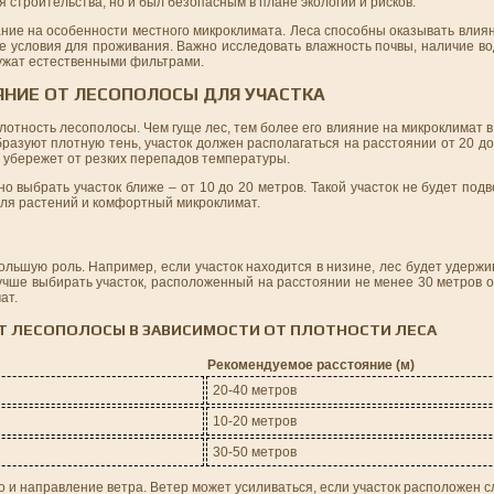
 строительства, но и был безопасным в плане экологии и рисков.
ие на особенности местного микроклимата. Леса способны оказывать влиян
е условия для проживания. Важно исследовать влажность почвы, наличие в
лужат естественными фильтрами.
НИЕ ОТ ЛЕСОПОЛОСЫ ДЛЯ УЧАСТКА
плотность лесополосы. Чем гуще лес, тем более его влияние на микроклимат 
разуют плотную тень, участок должен располагаться на расстоянии от 20 до
 убережет от резких перепадов температуры.
о выбрать участок ближе – от 10 до 20 метров. Такой участок не будет под
 для растений и комфортный микроклимат.
льшую роль. Например, если участок находится в низине, лес будет удержив
лучше выбирать участок, расположенный на расстоянии не менее 30 метров 
ат.
Т ЛЕСОПОЛОСЫ В ЗАВИСИМОСТИ ОТ ПЛОТНОСТИ ЛЕСА
Рекомендуемое расстояние (м)
20-40 метров
10-20 метров
30-50 метров
о и направление ветра. Ветер может усиливаться, если участок расположен сл