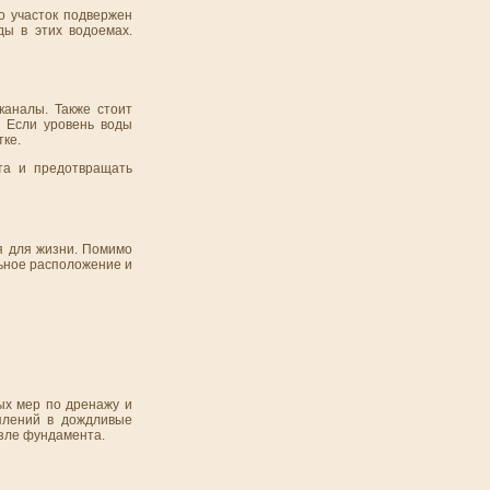
о участок подвержен
ды в этих водоемах.
каналы. Также стоит
. Если уровень воды
тке.
та и предотвращать
я для жизни. Помимо
льное расположение и
ых мер по дренажу и
оплений в дождливые
озле фундамента.