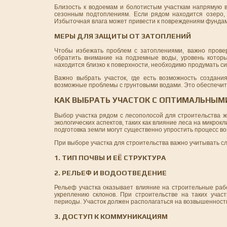
Близость к водоемам и болотистым участкам напрямую в
сезонным подтоплениям. Если рядом находится озеро, 
Избыточная влага может привести к повреждениям фундам
МЕРЫ ДЛЯ ЗАЩИТЫ ОТ ЗАТОПЛЕНИЙ
Чтобы избежать проблем с затоплениями, важно провер
обратить внимание на подземные воды, уровень котор
находится близко к поверхности, необходимо продумать си
Важно выбрать участок, где есть возможность создан
возможные проблемы с грунтовыми водами. Это обеспечит н
КАК ВЫБРАТЬ УЧАСТОК С ОПТИМАЛЬНЫМ
Выбор участка рядом с лесополосой для строительства 
экологических аспектов, таких как влияние леса на микро
подготовка земли могут существенно упростить процесс во
При выборе участка для строительства важно учитывать 
1. ТИП ПОЧВЫ И ЕЁ СТРУКТУРА
2. РЕЛЬЕФ И ВОДООТВЕДЕНИЕ
Рельеф участка оказывает влияние на строительные раб
укреплению склонов. При строительстве на таких учас
периоды. Участок должен располагаться на возвышенности
3. ДОСТУП К КОММУНИКАЦИЯМ