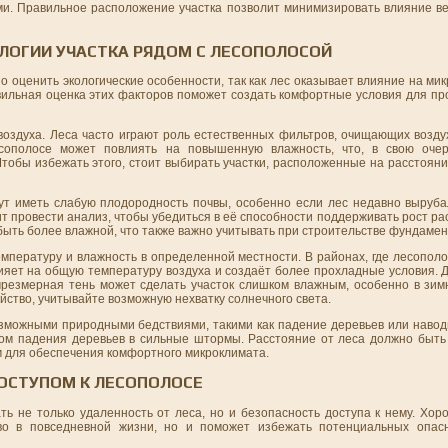
ми. Правильное расположение участка позволит минимизировать влияние ве
ОЛОГИИ УЧАСТКА РЯДОМ С ЛЕСОПОЛОСОЙ
 оценить экологические особенности, так как лес оказывает влияние на мик
вильная оценка этих факторов поможет создать комфортные условия для пр
о воздуха. Леса часто играют роль естественных фильтров, очищающих возд
сополосе может повлиять на повышенную влажность, что, в свою очер
Чтобы избежать этого, стоит выбирать участки, расположенные на расстояни
ут иметь слабую плодородность почвы, особенно если лес недавно выруба
ит провести анализ, чтобы убедиться в её способности поддерживать рост ра
быть более влажной, что также важно учитывать при строительстве фундамен
температуру и влажность в определенной местности. В районах, где лесополо
ияет на общую температуру воздуха и создаёт более прохладные условия. 
чрезмерная тень может сделать участок слишком влажным, особенно в зим
йство, учитывайте возможную нехватку солнечного света.
возможными природными бедствиями, такими как падение деревьев или наво
иком падения деревьев в сильные штормы. Расстояние от леса должно быть
им для обеспечения комфортного микроклимата.
ДОСТУПОМ К ЛЕСОПОЛОСЕ
ть не только удаленность от леса, но и безопасность доступа к нему. Хо
во в повседневной жизни, но и поможет избежать потенциальных опасн