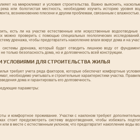
лияет на микроклимат и условия строительства. Важно выяснить, наскольк
река или болотистая местность, необходимо изучить историю уровня во
ента, возникновению плесени и другим проблемам, связанным с влажностью.
ить, есть ли на участке естественные или искусственные водоотводные 
ых можно проверить с помощью специальных геологических исследований
стему дренажа, чтобы предотвратить накопление влаги вокруг дома и на учас
ия системы дренажа, который будет отводить лишнюю воду от фундамен
е только безопасность дома, но и долговечность всей конструкции.
И УСЛОВИЯМИ ДЛЯ СТРОИТЕЛЬСТВА ЖИЛЬЯ
жилья требует учета ряда факторов, которые обеспечат комфортные услови
климат, необходимо учитывать и строительные характеристики участка. Прави
зведения дома и гарантировать его долговечность.
следующие параметры:
оты и комфортное проживание. Участки с наклоном требуют дополнительн
тках стоит предусмотреть систему водоотведения, чтобы избежать подт
 или в месте с естественным уклоном, что предотвратит накопление воды в