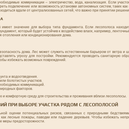
обходимые коммуникации – электричество, вода, канализация. Если участо
еть подключение или возможность установки автономных систем, таких как 
аходиться вдали от централизованных сетей, что важно при принятии решения
ТА
 имеет значение для выбора типа фундамента. Если лесополоса находит
ндамент, который будет устойчив к воздействию влаги, например, ленточны
ля отопления или кондиционирования дома.
езопасность дома. Лес может служить естественным барьером от ветра и ш
дставлять угрозу для постройки. Рекомендуется проводить санитарную обр
чтобы избежать возможных повреждений.
рунта и водоотведения.
или болотистых участков.
необходимых коммуникаций.
риродных факторов.
ую и комфортную среду для строительства и проживания вблизи лесополосы.
ИЙ ПРИ ВЫБОРЕ УЧАСТКА РЯДОМ С ЛЕСОПОЛОСОЙ
ьной оценки потенциальных рисков, связанных с природными бедствиями
х как лесные пожары, паводки или падение деревьев. Чтобы избежать непр
ые меры предосторожности.