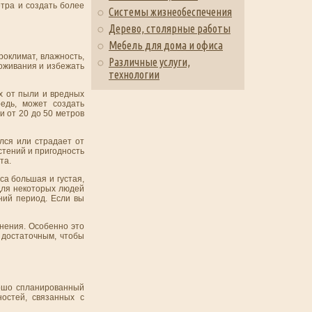
тра и создать более
Системы жизнеобеспечения
Дерево, столярные работы
Мебель для дома и офиса
роклимат, влажность,
Различные услуги,
оживания и избежать
технологии
ух от пыли и вредных
едь, может создать
и от 20 до 50 метров
лся или страдает от
стений и пригодность
та.
са большая и густая,
Для некоторых людей
ний период. Если вы
днения. Особенно это
 достаточным, чтобы
рошо спланированный
остей, связанных с