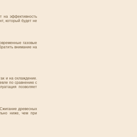
т на эффективность
т, который будет не
Современные газовые
обратить внимание на
так и на охлаждение.
шевле по сравнению с
плуатация позволяет
. Сжигание древесных
льно ниже, чем при