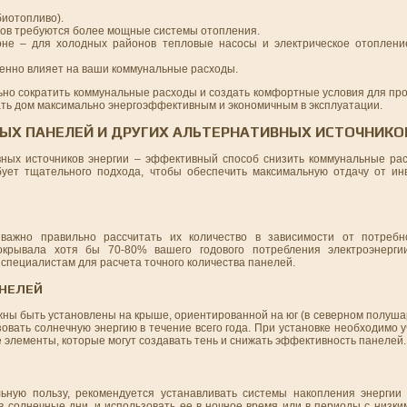
биотопливо).
омов требуются более мощные системы отопления.
оне – для холодных районов тепловые насосы и электрическое отоплени
енно влияет на ваши коммунальные расходы.
но сократить коммунальные расходы и создать комфортные условия для про
ать дом максимально энергоэффективным и экономичным в эксплуатации.
ЫХ ПАНЕЛЕЙ И ДРУГИХ АЛЬТЕРНАТИВНЫХ ИСТОЧНИКО
вных источников энергии – эффективный способ снизить коммунальные ра
бует тщательного подхода, чтобы обеспечить максимальную отдачу от ин
важно правильно рассчитать их количество в зависимости от потребн
крывала хотя бы 70-80% вашего годового потребления электроэнерги
 специалистам для расчета точного количества панелей.
АНЕЛЕЙ
ы быть установлены на крыше, ориентированной на юг (в северном полушар
зовать солнечную энергию в течение всего года. При установке необходимо
ие элементы, которые могут создавать тень и снижать эффективность панелей.
ную пользу, рекомендуется устанавливать системы накопления энергии 
 солнечные дни, и использовать ее в ночное время или в периоды с низки