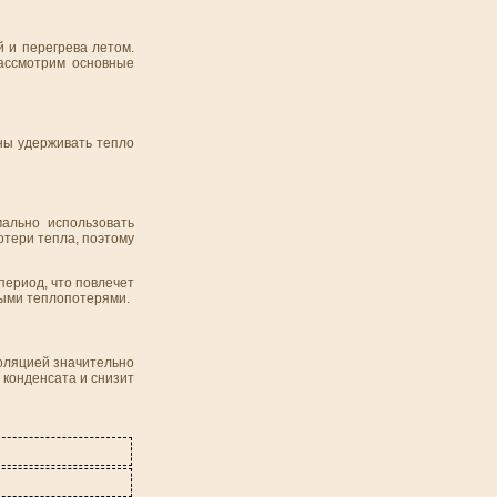
й и перегрева летом.
Рассмотрим основные
ны удерживать тепло
ально использовать
отери тепла, поэтому
период, что повлечет
ными теплопотерями.
оляцией значительно
конденсата и снизит