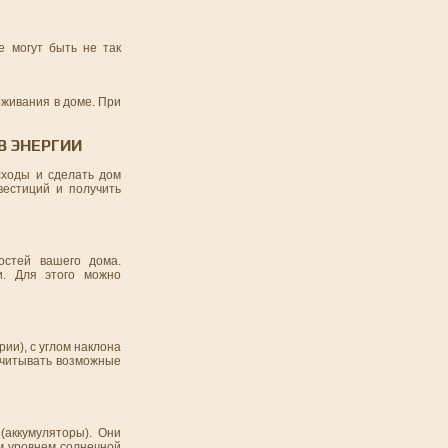
е могут быть не так
живания в доме. При
В ЭНЕРГИИ
сходы и сделать дом
вестиций и получить
остей вашего дома.
и. Для этого можно
ии), с углом наклона
 учитывать возможные
(аккумуляторы). Они
м уровнем солнечной