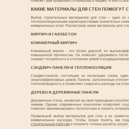
поможет вам правильно спланировать бюджет и учесть вс
КАКИЕ МАТЕРИАЛЫ ДЛЯ СТЕН ПОМОГУТ 
Выбор строительных материалов для стен – один из 
теплоизоляционными характеристиками значительно снижа
коммунальных услуг. Рассмотрим, какие материалы для ст
КИРПИЧ И ГАЗОБЕТОН
КЛИНКЕРНЫЙ КИРПИЧ
Клинкерный кирпич – это более дорогой, но высокоэфф
повышенной прочностью. Он помогает удерживать тепло 
снижает потребность в отоплении зимой и кондициониров
СЭНДВИЧ-ПАНЕЛИ И ТЕПЛОИЗОЛЯЦИЯ
Сэндвич-панели, состоящие из нескольких слоев, оди
энергоэффективных домов. Панели, заполненные утеплит
теплопроводность и позволяют сократить расходы на ото
ДЕРЕВО И ДЕРЕВЯННЫЕ ПАНЕЛИ
Деревянные стены, несмотря на свою природную способнос
зимами. Однако современные технологии позволяют соз
помогает минимизировать теплопотери и снизить потребл
Правильный выбор материалов для стен и их грамотно
коммунальных расходах. Чтобы лучше понять, как по
строительным работам
и получите точные расчёты затрат