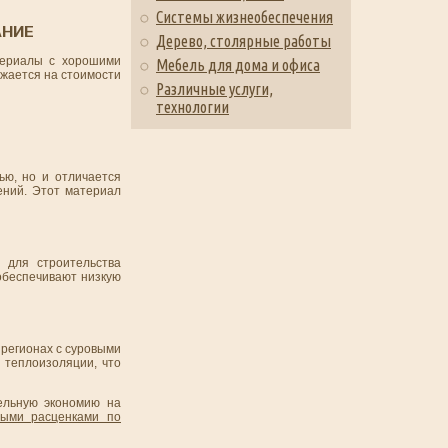
Системы жизнеобеспечения
АНИЕ
Дерево, столярные работы
териалы с хорошими
Мебель для дома и офиса
жается на стоимости
Различные услуги,
технологии
ью, но и отличается
ений. Этот материал
 для строительства
обеспечивают низкую
 регионах с суровыми
 теплоизоляции, что
ельную экономию на
выми расценками по