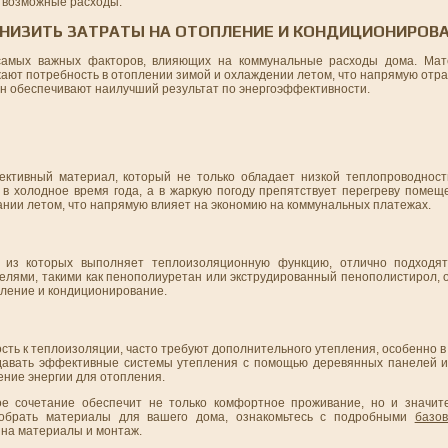
е возможные расходы.
СНИЗИТЬ ЗАТРАТЫ НА ОТОПЛЕНИЕ И КОНДИЦИОНИРОВ
самых важных факторов, влияющих на коммунальные расходы дома. Ма
ют потребность в отоплении зимой и охлаждении летом, что напрямую отра
ен обеспечивают наилучший результат по энергоэффективности.
ективный материал, который не только обладает низкой теплопроводност
в холодное время года, а в жаркую погоду препятствует перегреву помещ
ании летом, что напрямую влияет на экономию на коммунальных платежах.
н из которых выполняет теплоизоляционную функцию, отлично подходят
елями, такими как пенополиуретан или экструдированный пенополистирол, 
пление и кондиционирование.
ть к теплоизоляции, часто требуют дополнительного утепления, особенно в
давать эффективные системы утепления с помощью деревянных панелей и
ение энергии для отопления.
е сочетание обеспечит не только комфортное проживание, но и значит
добрать материалы для вашего дома, ознакомьтесь с подробными
базо
 на материалы и монтаж.