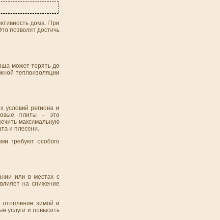
ктивность дома. При
Это позволит достичь
ыша может терять до
олжной теплоизоляции
х условий региона и
ановые плиты – это
печить максимальную
та и плесени.
ями требуют особого
ании или в местах с
 влияет на снижение
а отопление зимой и
е услуги и повысить