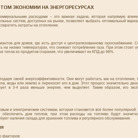
ЕТОМ ЭКОНОМИИ НА ЭНЕРГОРЕСУРСАХ
оммунальными расходами – это важная задача, которая напрямую влияе
льных систем, доступных на рынке, позволяет выбрать оптимальный вариан
 сократить затраты на отопление.
иантов для домов, где есть доступ к централизованному газоснабжению. 
ь на низких температурах, что снижает потребление газа. При этом стоит 
 тепла из продуктов сгорания, что увеличивает их КПД до 98%.
одаря своей энергоэффективности. Они могут работать как на отопление, 
уха, воды или земли) и переносит его в дом. Этот процесс значительно де
ует в 3-4 раза меньше энергии, чем выделяет. Таким образом, его экс
овым и электрическим системам, которая становится всё более популярной
т обеспечить дом теплом, при этом расходы на топливо будут значите
ебуют наличия склада для хранения топлива и регулярного обслуживания.
ИЯ
о факторов: