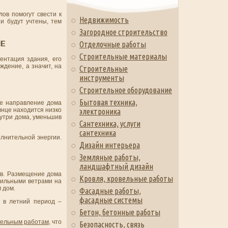
ов помогут свести к
Недвижимость
и будут учтены, тем
Загородное строительство
ИЕ
Отделочные работы
Строительные материалы
ентация здания, его
ждение, а значит, на
Строительные
инструменты
Строительное оборудование
Бытовая техника,
ое направление дома
лнце находится низко
электроника
нутри дома, уменьшив
Сантехника, услуги
сантехника
олнительной энергии.
Дизайн интерьера
Земляные работы,
ландшафтный дизайн
ов. Размещение дома
Кровля, кровельные работы
 сильными ветрами на
 дом.
Фасадные работы,
фасадные системы
 в летний период –
Бетон, бетонные работы
тельным работам
, что
Безопасность, связь