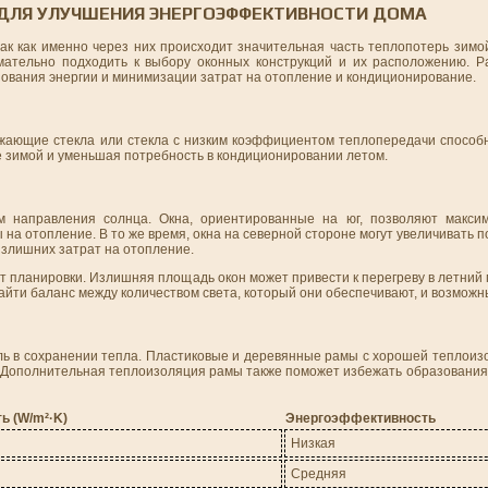
 ДЛЯ УЛУЧШЕНИЯ ЭНЕРГОЭФФЕКТИВНОСТИ ДОМА
ак как именно через них происходит значительная часть теплопотерь зимо
мательно подходить к выбору оконных конструкций и их расположению. 
ования энергии и минимизации затрат на отопление и кондиционирование.
ражающие стекла или стекла с низким коэффициентом теплопередачи способ
е зимой и уменьшая потребность в кондиционировании летом.
 направления солнца. Окна, ориентированные на юг, позволяют максим
 на отопление. В то же время, окна на северной стороне могут увеличивать п
излишних затрат на отопление.
т планировки. Излишняя площадь окон может привести к перегреву в летний 
йти баланс между количеством света, который они обеспечивают, и возмож
ль в сохранении тепла. Пластиковые и деревянные рамы с хорошей теплоиз
 Дополнительная теплоизоляция рамы также поможет избежать образования 
ь (W/m²·K)
Энергоэффективность
Низкая
Средняя