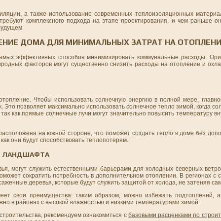
иляции, а также использование современных теплоизоляционных материал
ребуют комплексного подхода на этапе проектирования, и чем раньше он
будущем.
ЕНИЕ ДОМА ДЛЯ МИНИМАЛЬНЫХ ЗАТРАТ НА ОТОПЛЕН
самых эффективных способов минимизировать коммунальные расходы. Ори
иродных факторов могут существенно снизить расходы на отопление и охла
отопление. Чтобы использовать солнечную энергию в полной мере, главн
. Это позволяет максимально использовать солнечное тепло зимой, когда со
, так как прямые солнечные лучи могут значительно повысить температуру в
 расположена на южной стороне, что поможет создать тепло в доме без доп
 как они будут способствовать теплопотерям.
И ЛАНДШАФТА
вья, могут служить естественными барьерами для холодных северных ветр
поможет сократить потребность в дополнительном отоплении. В регионах с
саженные деревья, которые будут служить защитой от холода, не затеняя сам
ет свои преимущества: таким образом, можно избежать подтоплений, а
жно в районах с высокой влажностью и низкими температурами зимой.
строительства, рекомендуем ознакомиться с
базовыми расценками по строи