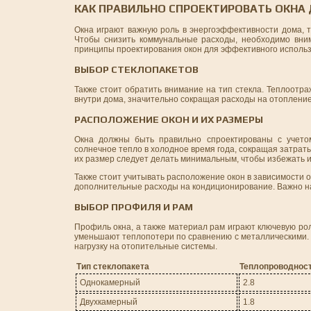
КАК ПРАВИЛЬНО СПРОЕКТИРОВАТЬ ОКНА
Окна играют важную роль в энергоэффективности дома, т
Чтобы снизить коммунальные расходы, необходимо вни
принципы проектирования окон для эффективного использ
ВЫБОР СТЕКЛОПАКЕТОВ
Также стоит обратить внимание на тип стекла. Теплоот
внутри дома, значительно сокращая расходы на отоплени
РАСПОЛОЖЕНИЕ ОКОН И ИХ РАЗМЕРЫ
Окна должны быть правильно спроектированы с учетом
солнечное тепло в холодное время года, сокращая затраты
их размер следует делать минимальным, чтобы избежать 
Также стоит учитывать расположение окон в зависимости о
дополнительные расходы на кондиционирование. Важно на
ВЫБОР ПРОФИЛЯ И РАМ
Профиль окна, а также материал рам играют ключевую ро
уменьшают теплопотери по сравнению с металлическими.
нагрузку на отопительные системы.
Тип стеклопакета
Теплопроводност
Однокамерный
2.8
Двухкамерный
1.8