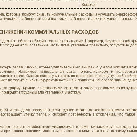
Высокая
на, которые помогут снизить коммунальные расходы и улучшить энергоэффе
атические особенности региона, так и особенности архитектурного проекта. 
В СНИЖЕНИИ КОММУНАЛЬНЫХ РАСХОДОВ
ю долю от общего объема теплопотерь в доме. Например, неутепленная кр
ет, что даже если остальные части дома утеплены правильно, отсутствие д
отерь тепла. Важно, чтобы утеплитель был выбран с учетом климатически
изоляции. Например, минеральная вата, пенополистирол и полиурет
ивают тепло. Однако важно учитывать их плотность и толщину, чтобы обес
т не только снизить эффективность, но и привести к образованию конденса
ь ее форму. Крыши с несколькими скатами и более сложными конструкци
о приводят к трудным для утепления участкам.
жней части дома, особенно если здание стоит на неотапливаемом основ
дотвращает утечку тепла и снижает потребность в отоплении, что также
могает создать комфортный микроклимат в доме, минимизируя расходы н
м при проектировании, можно существенно снизить затраты на коммунальны