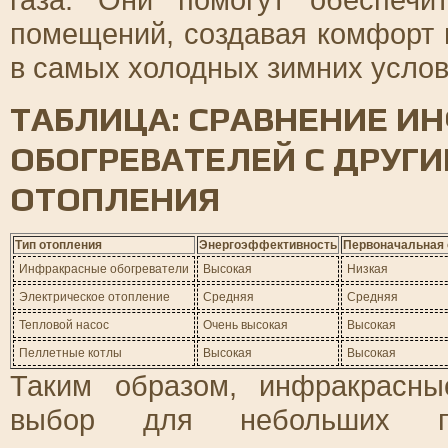
помещений, создавая комфорт 
в самых холодных зимних услов
ТАБЛИЦА: СРАВНЕНИЕ И
ОБОГРЕВАТЕЛЕЙ С ДРУГ
ОТОПЛЕНИЯ
Тип отопления
Энергоэффективность
Первоначальная 
Инфракрасные обогреватели
Высокая
Низкая
Электрическое отопление
Средняя
Средняя
Тепловой насос
Очень высокая
Высокая
Пеллетные котлы
Высокая
Высокая
Таким образом, инфракрасны
выбор для небольших п