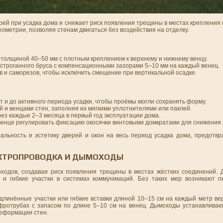
ей при усадка дома и снижает риск появления трещины в местах крепления 
еометрии, позволяя стенам двигаться без воздействия на отделку.
 толщиной 40–50 мм с плотным креплением к верхнему и нижнему венцу.
строганного бруса с компенсационными зазорами 5–10 мм на каждый венец.
в и саморезов, чтобы исключить смещение при вертикальной осадке.
т и до активного периода усадки, чтобы проёмы могли сохранять форму.
 и венцами стен, заполняя их мягкими уплотнителями или паклей.
ез каждые 2–3 месяца в первый год эксплуатации дома.
енце регулировать фиксацию окосячки винтовыми домкратами для снижения н
льность и эстетику дверей и окон на весь период усадка дома, предотв
ЕКТРОПРОВОДКА И ДЫМОХОДЫ
оходов, создавая риск появления трещины в местах жёстких соединений.
и гибкие участки в системах коммуникаций. Без таких мер возникают п
линённые участки или гибкие вставки длиной 10–15 см на каждый метр вер
фротрубах с запасом по длине 5–10 см на венец. Дымоходы устанавливаю
еформации стен.