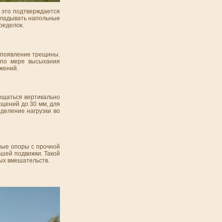
е это подтверждается
кладывать напольные
ределок.
 появление трещины.
 по мере высыхания
яжений.
ещаться вертикально
щений до 30 мм, для
деление нагрузки во
ные опоры с прочной
ьшей подвижки. Такой
ых вмешательств.