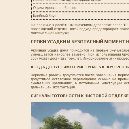
Оцилиндрованное бревно
Клеёный брус
На практике к расчётным значениям добавляют запас 10
повреждений отделки. Такой подход предотвращает появ
максимальной нагрузки.
СРОКИ УСАДКИ И БЕЗОПАСНЫЙ МОМЕНТ 
Активная усадка дома приходится на первые 6–9 месяцев
уменьшается наиболее заметно. При использовании брус
срок может достигать трёх лет. Игнорирование этих проц
КОГДА ДОПУСТИМО ПРИСТУПАТЬ К ВНУТРЕНН
Черновые работы допускаются после завершения первого
допустимое остаточное перемещение обычно не превыш
скользящих креплениях, а потолочные конструкции о
дальнейшей эксплуатация.
СИГНАЛЫ ГОТОВНОСТИ К ЧИСТОВОЙ ОТДЕЛКЕ