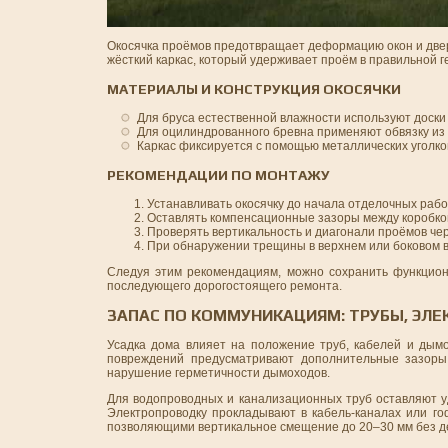
Окосячка проёмов предотвращает деформацию окон и двер
жёсткий каркас, который удерживает проём в правильной г
МАТЕРИАЛЫ И КОНСТРУКЦИЯ ОКОСЯЧКИ
Для бруса естественной влажности используют доски
Для оцилиндрованного бревна применяют обвязку из 
Каркас фиксируется с помощью металлических уголко
РЕКОМЕНДАЦИИ ПО МОНТАЖУ
Устанавливать окосячку до начала отделочных рабо
Оставлять компенсационные зазоры между коробкой
Проверять вертикальность и диагонали проёмов чер
При обнаружении трещины в верхнем или боковом в
Следуя этим рекомендациям, можно сохранить функциона
последующего дорогостоящего ремонта.
ЗАПАС ПО КОММУНИКАЦИЯМ: ТРУБЫ, ЭЛ
Усадка дома влияет на положение труб, кабелей и дым
повреждений предусматривают дополнительные зазоры 
нарушение герметичности дымоходов.
Для водопроводных и канализационных труб оставляют уд
Электропроводку прокладывают в кабель-каналах или го
позволяющими вертикальное смещение до 20–30 мм без д