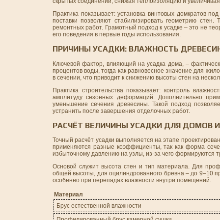
скрытых соединений, снижая теплоизоляцию и увеличивая
Практика показывает: установка винтовых домкратов по
поставки позволяют стабилизировать геометрию стен.
ремонтных работ. Грамотный подход к усадке – это не тео
его поведения в первые годы использования.
ПРИЧИНЫ УСАДКИ: ВЛАЖНОСТЬ ДРЕВЕСИ
Ключевой фактор, влияющий на усадка дома, – фактическ
процентов воды, тогда как равновесное значение для жи
в сечении, что приводит к снижению высоты стен на неско
Практика строительства показывает: контроль влажно
амплитуду сезонных деформаций. Дополнительно прим
уменьшение сечения древесины. Такой подход позволя
устранить после завершения отделочных работ.
РАСЧЁТ ВЕЛИЧИНЫ УСАДКИ ДЛЯ ДОМОВ ИЗ
Точный расчёт усадки выполняется на этапе проектирован
применяются разные коэффициенты, так как форма сечен
избыточному давлению на узлы, из-за чего формируются 
Основой служит высота стен и тип материала. Для проф
общей высоты, для оцилиндрованного бревна – до 9–10 п
особенно при перепадах влажности внутри помещений.
Материал
Брус естественной влажности
Профилированный брус камерной сушки