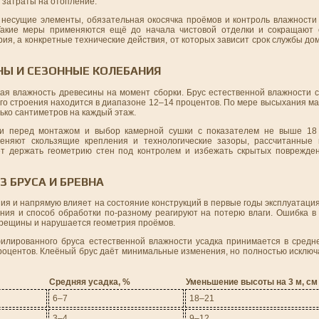
 затраты на отопление.
д несущие элементы, обязательная окосячка проёмов и контроль влажности
 Такие меры применяются ещё до начала чистовой отделки и сокращают
рия, а конкретные технические действия, от которых зависит срок службы до
НЫ И СЕЗОННЫЕ КОЛЕБАНИЯ
ая влажность древесины на момент сборки. Брус естественной влажности с
лого строения находится в диапазоне 12–14 процентов. По мере высыхания 
лько сантиметров на каждый этаж.
сти перед монтажом и выбор камерной сушки с показателем не выше 18
еняют скользящие крепления и технологические зазоры, рассчитанные 
ет держать геометрию стен под контролем и избежать скрытых поврежде
 БРУСА И БРЕВНА
ия и напрямую влияет на состояние конструкций в первые годы эксплуатация
ия и способ обработки по-разному реагируют на потерю влаги. Ошибка в 
трещины и нарушается геометрия проёмов.
илированного бруса естественной влажности усадка принимается в средн
роцентов. Клеёный брус даёт минимальные изменения, но полностью исключ
Средняя усадка, %
Уменьшение высоты на 3 м, см
6–7
18–21
3–4
9–12