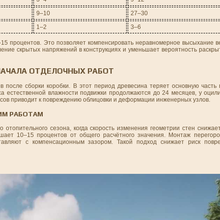
9–10
27–30
1–2
3–6
–15 процентов. Это позволяет компенсировать неравномерное высыхание ве
ление скрытых напряжений в конструкциях и уменьшает вероятность раскры
НАЧАЛА ОТДЕЛОЧНЫХ РАБОТ
 после сборки коробки. В этот период древесина теряет основную часть в
а естественной влажности подвижки продолжаются до 24 месяцев, у оцил
ессов приводит к повреждению облицовки и деформации инженерных узлов.
ИМ РАБОТАМ
 отопительного сезона, когда скорость изменения геометрии стен снижает
ает 10–15 процентов от общего расчётного значения. Монтаж перегоро
ставляют с компенсационным зазором. Такой подход снижает риск повр