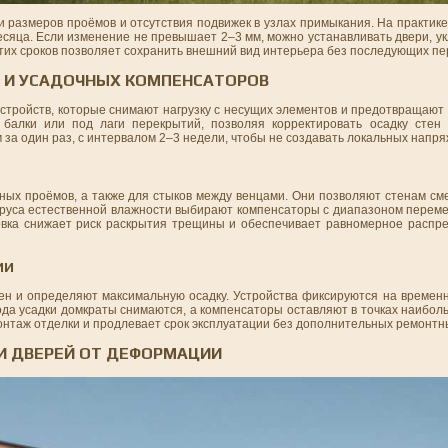
и размеров проёмов и отсутствия подвижек в узлах примыкания. На практик
сяца. Если изменение не превышает 2–3 мм, можно устанавливать двери, у
тих сроков позволяет сохранить внешний вид интерьера без последующих пе
 И УСАДОЧНЫХ КОМПЕНСАТОРОВ
стройств, которые снимают нагрузку с несущих элементов и предотвращают
балки или под лаги перекрытий, позволяя корректировать осадку стен
 за один раз, с интервалом 2–3 недели, чтобы не создавать локальных напр
ных проёмов, а также для стыков между венцами. Они позволяют стенам см
бруса естественной влажности выбирают компенсаторы с диапазоном переме
овка снижает риск раскрытия трещины и обеспечивает равномерное распре
ИИ
ен и определяют максимальную осадку. Устройства фиксируются на времен
ода усадки домкраты снимаются, а компенсаторы оставляют в точках наибол
онтаж отделки и продлевает срок эксплуатации без дополнительных ремонтн
И ДВЕРЕЙ ОТ ДЕФОРМАЦИИ