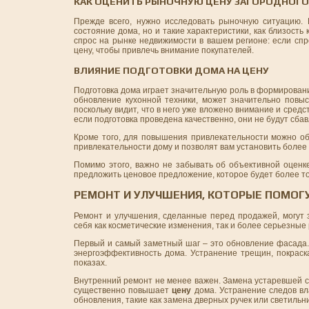
КАК ОЦЕНИТЬ РЫНОЧНУЮ ЦЕНУ ЗАГОРОДНОГ
Прежде всего, нужно исследовать рыночную ситуацию.
состояние дома, но и такие характеристики, как близост
спрос на рынке недвижимости в вашем регионе: если спр
цену, чтобы привлечь внимание покупателей.
ВЛИЯНИЕ ПОДГОТОВКИ ДОМА НА ЦЕНУ
Подготовка дома играет значительную роль в формировании
обновление кухонной техники, может значительно повыс
поскольку видит, что в него уже вложено внимание и средс
если подготовка проведена качественно, они не будут сбав
Кроме того, для повышения привлекательности можно о
привлекательности дому и позволят вам установить более 
Помимо этого, важно не забывать об объективной оценк
предложить ценовое предложение, которое будет более т
РЕМОНТ И УЛУЧШЕНИЯ, КОТОРЫЕ ПОМОГ
Ремонт и улучшения, сделанные перед продажей, могут 
себя как косметические изменения, так и более серьезны
Первый и самый заметный шаг – это обновление фасада. 
энергоэффективность дома. Устранение трещин, покраск
показах.
Внутренний ремонт не менее важен. Замена устаревшей сан
существенно повышает
цену
дома. Устранение следов вл
обновления, такие как замена дверных ручек или светильни