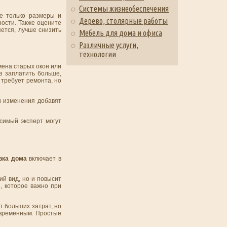
Системы жизнеобеспечения
е только размеры и
Дерево, столярные работы
ности. Также оцените
яется, лучше снизить
Мебель для дома и офиса
Различные услуги,
технологии
мена старых окон или
в заплатить больше,
 требует ремонта, но
и изменения добавят
симый эксперт могут
вка дома
включает в
й вид, но и повысит
, которое важно при
т больших затрат, но
овременным. Простые