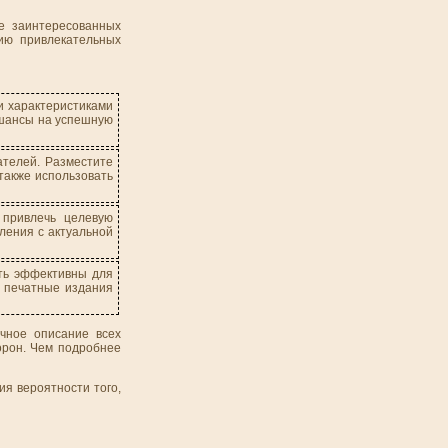
е заинтересованных
нию привлекательных
и характеристиками
 шансы на успешную
ателей. Разместите
также использовать
 привлечь целевую
ления с актуальной
ыть эффективны для
ь печатные издания
чное описание всех
орон. Чем подробнее
я вероятности того,