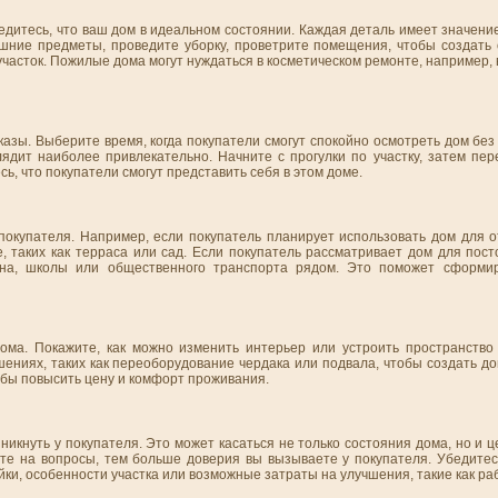
едитесь, что ваш дом в идеальном состоянии. Каждая деталь имеет значени
ишние предметы, проведите уборку, проветрите помещения, чтобы создать
часток. Пожилые дома могут нуждаться в косметическом ремонте, например,
азы. Выберите время, когда покупатели смогут спокойно осмотреть дом без
глядит наиболее привлекательно. Начните с прогулки по участку, затем пе
, что покупатели смогут представить себя в этом доме.
покупателя. Например, если покупатель планирует использовать дом для о
, таких как терраса или сад. Если покупатель рассматривает дом для пос
ина, школы или общественного транспорта рядом. Это поможет сформир
ма. Покажите, как можно изменить интерьер или устроить пространство 
ениях, таких как переоборудование чердака или подвала, чтобы создать д
обы повысить цену и комфорт проживания.
зникнуть у покупателя. Это может касаться не только состояния дома, но и
те на вопросы, тем больше доверия вы вызываете у покупателя. Убедитесь
йки, особенности участка или возможные затраты на улучшения, такие как р