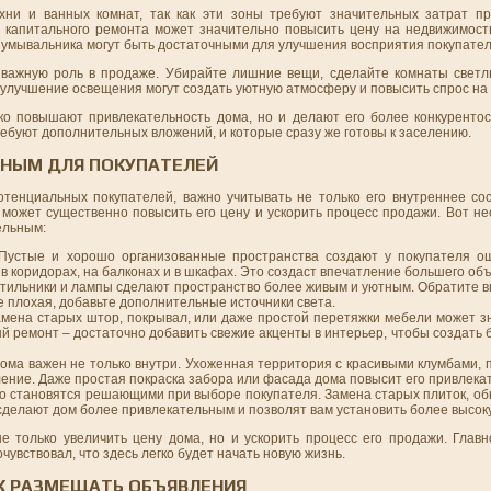
хни и ванных комнат, так как эти зоны требуют значительных затрат п
 капитального ремонта может значительно повысить цену на недвижимост
о умывальника могут быть достаточными для улучшения восприятия покупате
ь важную роль в продаже. Убирайте лишние вещи, сделайте комнаты свет
улучшение освещения могут создать уютную атмосферу и повысить спрос на 
ко повышают привлекательность дома, но и делают его более конкуренто
ребуют дополнительных вложений, и которые сразу же готовы к заселению.
ЬНЫМ ДЛЯ ПОКУПАТЕЛЕЙ
тенциальных покупателей, важно учитывать не только его внутреннее со
может существенно повысить его цену и ускорить процесс продажи. Вот не
ельным:
устые и хорошо организованные пространства создают у покупателя о
в коридорах, на балконах и в шкафах. Это создаст впечатление большего о
тильники и лампы сделают пространство более живым и уютным. Обратите в
е плохая, добавьте дополнительные источники света.
мена старых штор, покрывал, или даже простой перетяжки мебели может з
й ремонт – достаточно добавить свежие акценты в интерьер, чтобы создать
ма важен не только внутри. Ухоженная территория с красивыми клумбами, 
ение. Даже простая покраска забора или фасада дома повысит его привлека
о становятся решающими при выборе покупателя. Замена старых плиток, об
сделают дом более привлекательным и позволят вам установить более высок
 только увеличить цену дома, но и ускорить процесс его продажи. Главн
увствовал, что здесь легко будет начать новую жизнь.
АК РАЗМЕЩАТЬ ОБЪЯВЛЕНИЯ