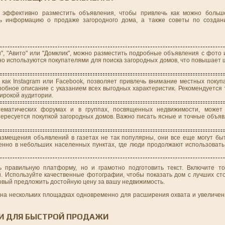
эффективно разместить объявления, чтобы привлечь как можно больш
вать информацию о продаже загородного дома, а также советы по созда
н", "Авито" или "Домклик", можно разместить подробные объявления с фото 
но используются покупателями для поиска загородных домов, что повышает
 как Instagram или Facebook, позволяет привлечь внимание местных покуп
обное описание с указанием всех выгодных характеристик. Рекомендуется 
ирокой аудитории.
ематических форумах и в группах, посвященных недвижимости, может
тересуется покупкой загородных домов. Важно писать ясные и точные объяв
змещения объявлений в газетах не так популярны, они все еще могут б
енно в небольших населенных пунктах, где люди продолжают использоват
правильную платформу, но и грамотно подготовить текст. Включите то
й. Используйте качественные фотографии, чтобы показать дом с лучших ст
овый предложить достойную цену за вашу недвижимость.
на нескольких площадках одновременно для расширения охвата и увеличени
И ДЛЯ БЫСТРОЙ ПРОДАЖИ