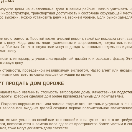
О ДОМА
 Изучите цены на аналогичные дома в вашем районе. Важно учитывать н
ь к инфраструктуре, транспортная доступность и состояние окружающей мест
ос высокий, можно установить цену на верхнем уровне. Если рынок замедл
 его стоимости. Простой косметический ремонт, такой как покраска стен, за
ить цену. Когда дом выглядит ухоженным и современным, покупатель гото
тва. Учитывайте, что покупатели могут подождать несколько недель, если дом
лять цену.
бновить интерьер, улучшить ландшафтный дизайн или освежить фасад. Эт
высокую цену.
е стоимости, проведенной независимым экспертом. Часто агент или незави
очным и соответствующим текущей ситуации на рынке.
УТ ПРОДАТЬ ДОМ ДОРОЖЕ
значительно увеличить стоимость загородного дома. Качественная
подгото
е работы, которые сделают дом более привлекательным для покупателей.
Покраска наружных стен или замена старых окон не только улучшит внешни
а забора или входных дверей создают первое положительное впечатление
техники, установка новой плитки в ванной или на кухне – все это не требуе
аги, покраска стен и замена пола сделают пространство более чистым и с
ков, тоже могут добавить дому свежести.