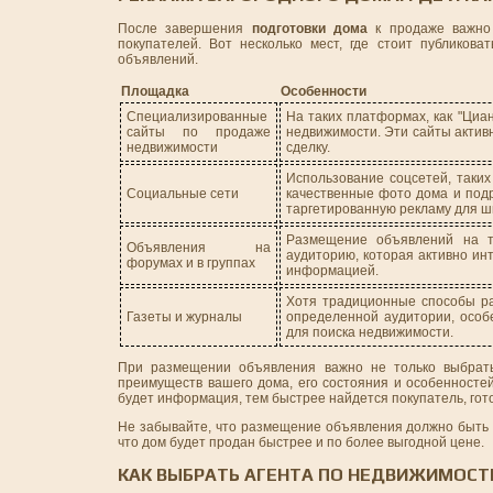
После завершения
подготовки дома
к продаже важно 
покупателей. Вот несколько мест, где стоит публико
объявлений.
Площадка
Особенности
Специализированные
На таких платформах, как "Циа
сайты по продаже
недвижимости. Эти сайты актив
недвижимости
сделку.
Использование соцсетей, таких
Социальные сети
качественные фото дома и подр
таргетированную рекламу для ш
Размещение объявлений на т
Объявления на
аудиторию, которая активно ин
форумах и в группах
информацией.
Хотя традиционные способы ра
Газеты и журналы
определенной аудитории, особ
для поиска недвижимости.
При размещении объявления важно не только выбрать 
преимуществ вашего дома, его состояния и особенносте
будет информация, тем быстрее найдется покупатель, гот
Не забывайте, что размещение объявления должно быть 
что дом будет продан быстрее и по более выгодной цене.
КАК ВЫБРАТЬ АГЕНТА ПО НЕДВИЖИМОСТ