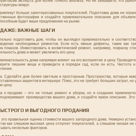
пригласив эксперта для более точного анализа. Но не забывайте, что рыно
труктуры вокруг.
ривлекут больше заинтересованных покупателей. Подготовка дома не огран
ественные фотографии и создайте привлекательное описание для объявл
оспособным будет ваше предложение на рынке.
ОДАЖЕ: ВАЖНЫЕ ШАГИ
ельно подготовить дом, чтобы он выглядел привлекательно и соответств
едение необходимых ремонтов. Если есть явные дефекты, такие как тр
а показов. Инвестировать в косметический ремонт, например, покраску ст
ельность дома и может увеличить его цену.
ивлекательность дома напрямую влияет на его восприятие и цену. Проводите
ерите лишние вещи и приведите в порядок сад, если он есть. Чистота и
тление.
са. Сделайте дом более светлым и просторным. Пространства, которые каж
ставленных акцентов в интерьере. Плюс, это не требует больших затрат, но
ю цену.
ма к продаже – это не только ремонт и уборка, но и создание привлекате
 подчеркивают преимущества вашего дома, и создайте яркое описание. Это
 БЫСТРОГО И ВЫГОДНОГО ПРОДАНИЯ
 это правильная оценка стоимости вашего загородного дома. Неверно уста
, так как слишком высокая цена отпугнет покупателей, а слишком низкая н
ывать несколько факторов.