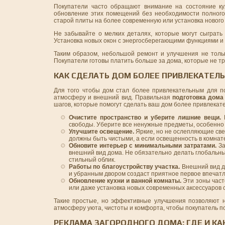
Покупатели часто обращают внимание на состояние ку
обновление этих помещений без необходимости полного
старой плиты на более современную или установка новог
Не забывайте о мелких деталях, которые могут сыграт
Установка новых окон с энергосберегающими функциями и 
Таким образом, небольшой ремонт и улучшения не толь
Покупатели готовы платить больше за дома, которые не т
КАК СДЕЛАТЬ ДОМ БОЛЕЕ ПРИВЛЕКАТЕЛ
Для того чтобы дом стал более привлекательным для по
атмосферу и внешний вид. Правильная
подготовка дома
шагов, которые помогут сделать ваш дом более привлекат
Очистите пространство и уберите лишние вещи.
П
свободы. Уберите все ненужные предметы, особенно 
Улучшите освещение.
Яркие, но не ослепляющие све
должны быть чистыми, а если освещенность в комнат
Обновите интерьер с минимальными затратами.
За
внешний вид дома. Не обязательно делать глобальны
стильный облик.
Работы по благоустройству участка.
Внешний вид до
и убранным двором создаст приятное первое впечатл
Обновление кухни и ванной комнаты.
Эти зоны част
или даже установка новых современных аксессуаров 
Такие простые, но эффективные улучшения позволяют не
атмосферу уюта, чистоты и комфорта, чтобы покупатель поч
РЕКЛАМА ЗАГОРОДНОГО ДОМА: ГДЕ И К