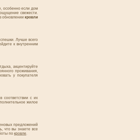
е, особенно если дом
 ощущение свежести.
 в обновлении
кровли
 спешки. Лучше всего
рейдите к внутренним
тдыха, акцентируйте
тоянного проживания,
овать у покупателя
в соответствии с их
ополнительное жилое
 ценовых предложений
, что вы знаете все
аботы по
кровле
.