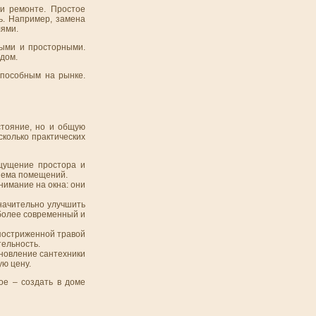
ри ремонте. Простое
ь. Например, замена
лями.
лыми и просторными.
дом.
способным на рынке.
стояние, но и общую
сколько практических
щущение простора и
бъема помещений.
нимание на окна: они
начительно улучшить
 более современный и
постриженной травой
тельность.
новление сантехники
ую цену.
ое – создать в доме