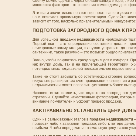
Оценку можно сделать через онлайн-калькуляторы, либо 
множества факторов – от состояния самого дома до инфрас
Эти шаги значительно повысят ценность вашего дома и п
но и включает правильную презентацию. Сделайте кач
зависит от того, насколько привлекательным и конкурент
ПОДГОТОВКА ЗАГОРОДНОГО ДОМА К ПР
Для успешной
продажи недвижимости
необходимо тщат
Первый шаг – это определение состояния дома и пров
неисправные коммуникации, их нужно устранить до начал
сантехники, также разумно – это повысит общую привлекат
Важно, чтобы покупатель сразу ощутил уют и комфорт. Пр
как внутри дома, так и на прилегающей территории. Уб
потенциальных покупателей положительное первое впеча
Также не стоит забывать об эстетической стороне вопро
визуально расширить за счет правильного освещения и рас
недвижимости и может позволить установить более высоку
Наконец, стоит помнить, что подготовка загородного до
стратегии. Сделайте качественные фотографии, которые
внимание покупателей и ускорит процесс продажи.
КАК ПРАВИЛЬНО УСТАНОВИТЬ ЦЕНУ ДЛЯ
Один из самых важных этапов в
продаже недвижимости
–
привести либо к затяжной продаже, либо к потере денег
прибыли. Чтобы определить оптимальную цену, важно учит