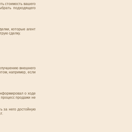
ть стоимость вашего
выбрать подходящего
делки, которые агент
трую сделку.
 улучшению внешнего
нтом, например, если
 информировал о ходе
 процесс продажи не
ь за него достойную
т.