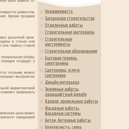
чная цена зависит от
Недвижимость
ичивается ремонтом,
ения. Время продажи
Загородное строительство
Отделочные работы
Строительные материалы
овал рыночной цене.
Строительные
ещины в стенах или
инструменты
ен или замену старой
Строительное оборудование
 генеральную уборку,
Бытовая техника,
 порядок создадут у
электроника
Сантехника, услуги
утся тесными, можно
сантехника
 улучшает восприятие
Дизайн интерьера
льной маркетинговой
Земляные работы,
 поможет привлекать
ландшафтный дизайн
Кровля, кровельные работы
Фасадные работы,
фасадные системы
новленная цена может
е принесет ожидаемой
Бетон, бетонные работы
Безопасность, связь