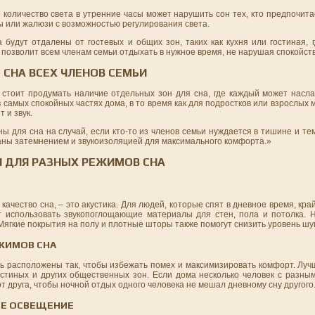
количество света в утренние часы может нарушить сон тех, кто предпочита
ы или жалюзи с возможностью регулирования света.
 будут отдалены от гостевых и общих зон, таких как кухня или гостиная,
 позволит всем членам семьи отдыхать в нужное время, не нарушая спокойств
СНА ВСЕХ ЧЛЕНОВ СЕМЬИ
стоит продумать наличие отдельных зон для сна, где каждый может насл
самых спокойных частях дома, в то время как для подростков или взрослых
 и звук.
ы для сна на случай, если кто-то из членов семьи нуждается в тишине и те
ваны затемнением и звукоизоляцией для максимального комфорта.»
И ДЛЯ РАЗНЫХ РЕЖИМОВ СНА
ачество сна, – это акустика. Для людей, которые спят в дневное время, кр
т использовать звукопоглощающие материалы для стен, пола и потолка. 
Мягкие покрытия на полу и плотные шторы также помогут снизить уровень шу
ЕЖИМОВ СНА
 расположены так, чтобы избежать помех и максимизировать комфорт. Лучш
остиных и других общественных зон. Если дома несколько человек с разны
 друга, чтобы ночной отдых одного человека не мешал дневному сну другого
ОЕ ОСВЕЩЕНИЕ