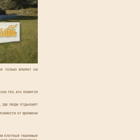
е только влияет на
сна тех, кто ложится
и, где люди отдыхают
исимости от времени
или плотные тканевые
ешая свету проникать