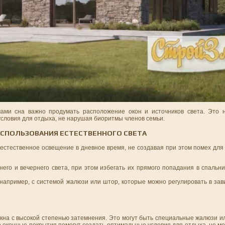
ми сна важно продумать расположение окон и источников света. Это н
условия для отдыха, не нарушая биоритмы членов семьи.
ИСПОЛЬЗОВАНИЯ ЕСТЕСТВЕННОГО СВЕТА
естественное освещение в дневное время, не создавая при этом помех для 
его и вечернего света, при этом избегать их прямого попадания в спальн
 например, с системой жалюзи или штор, которые можно регулировать в зав
 окна с высокой степенью затемнения. Это могут быть специальные жалюзи 
 оконные покрытия помогут создать оптимальные условия для отдыха, не м