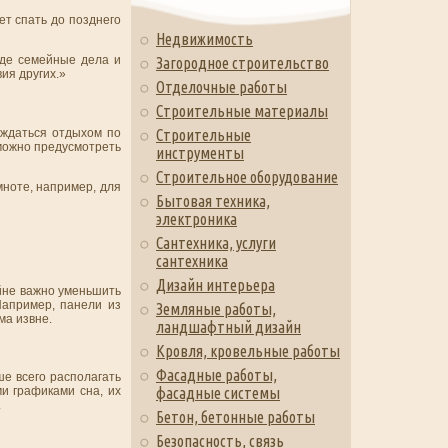
ет спать до позднего
Недвижимость
 где семейные дела и
Загородное строительство
ия других.»
Отделочные работы
Строительные материалы
аждаться отдыхом по
Строительные
 можно предусмотреть
инструменты
Строительное оборудование
мноте, например, для
Бытовая техника,
электроника
Сантехника, услуги
сантехника
Дизайн интерьера
айне важно уменьшить
Например, панели из
Земляные работы,
ма извне.
ландшафтный дизайн
Кровля, кровельные работы
Фасадные работы,
е всего располагать
фасадные системы
ми графиками сна, их
.
Бетон, бетонные работы
Безопасность, связь