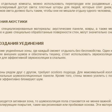
 отдельные комнаты, можно использовать перегородки или раздвижные 
ролируемый доступ света: плотные шторы для людей, которые спят днем,
в света должно быть таким, чтобы они не мешали отдыху одного человека, 
ЕНИЯ АКУСТИКИ
 специализированные материалы: акустические панели, ковры, а также ме
во и даже специально обработанные поверхности стен, могут значительно сн
ОЗДАНИЯ УЕДИНЕНИЯ
оме уединённые зоны, где каждый сможет отдыхать без беспокойства. Один 
ние внешних шумов и обеспечить тишину, стоит использовать звукоизоляци
и для эффективной звукоизоляции в спальнях.
ены рядом друг с другом, требуют особого подхода. Для максимальной изо
ециальные шумоизоляционные панели. Кроме того, стены можно усилить с 
е эффективно блокируют шум.
аходится активная зона, то шумоизоляция пола становится не менее важной.
олирующие покрытия, такие как резиновая или пробковая основа. Эти матер