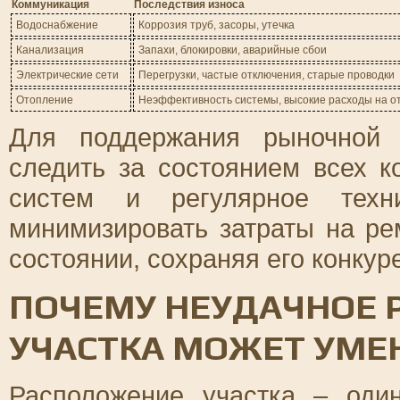
Коммуникация
Последствия износа
Водоснабжение
Коррозия труб, засоры, утечка
Канализация
Запахи, блокировки, аварийные сбои
Электрические сети
Перегрузки, частые отключения, старые проводки
Отопление
Неэффективность системы, высокие расходы на о
Для поддержания рыночной 
следить за состоянием всех 
систем и регулярное техни
минимизировать затраты на р
состоянии, сохраняя его конкур
ПОЧЕМУ НЕУДАЧНОЕ
УЧАСТКА МОЖЕТ УМЕ
Расположение участка – оди