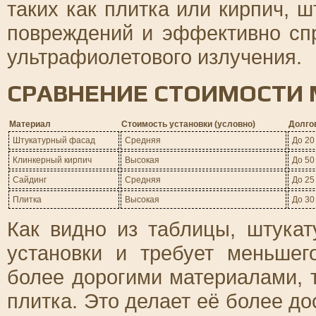
таких как плитка или кирпич, 
повреждений и эффективно спр
ультрафиолетового излучения.
СРАВНЕНИЕ СТОИМОСТИ
Материал
Стоимость установки (условно)
Долго
Штукатурный фасад
Средняя
До 20
Клинкерный кирпич
Высокая
До 50
Сайдинг
Средняя
До 25
Плитка
Высокая
До 30
Как видно из таблицы, штука
установки и требует меньше
более дорогими материалами, 
плитка. Это делает её более до