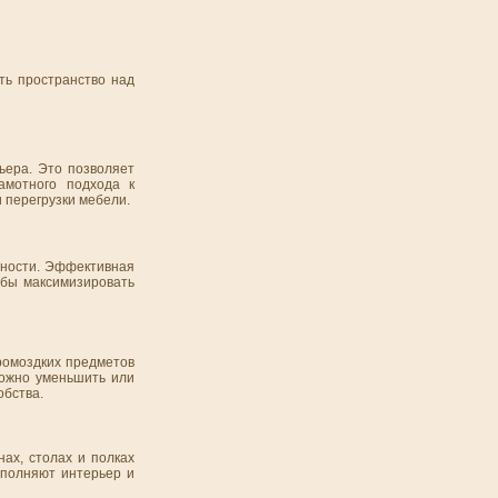
ть пространство над
ьера. Это позволяет
амотного подхода к
 перегрузки мебели.
нности. Эффективная
обы максимизировать
ромоздких предметов
можно уменьшить или
обства.
ах, столах и полках
ополняют интерьер и