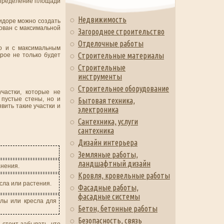
аспределение площади
Недвижимость
ридоре можно создать
ован с максимальной
Загородное строительство
Отделочные работы
о и с максимальным
Строительные материалы
рое не только будет
Строительные
инструменты
Строительное оборудование
частки, которые не
 пустые стены, но и
Бытовая техника,
вить такие участки и
электроника
Сантехника, услуги
сантехника
Дизайн интерьера
Земляные работы,
ландшафтный дизайн
анения.
Кровля, кровельные работы
сла или растения.
Фасадные работы,
фасадные системы
олы или кресла для
Бетон, бетонные работы
Безопасность, связь
 стоит забывать, что