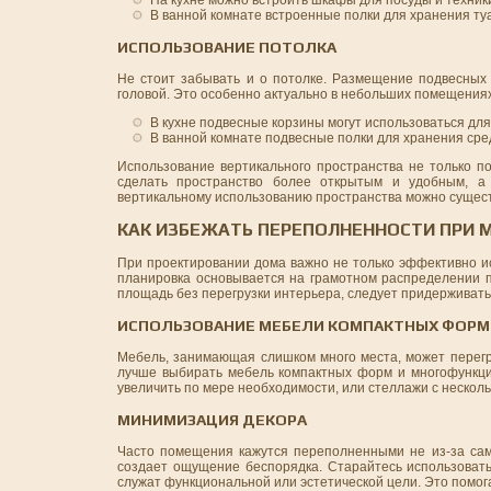
На кухне можно встроить шкафы для посуды и техник
В ванной комнате встроенные полки для хранения ту
ИСПОЛЬЗОВАНИЕ ПОТОЛКА
Не стоит забывать и о потолке. Размещение подвесных 
головой. Это особенно актуально в небольших помещениях,
В кухне подвесные корзины могут использоваться дл
В ванной комнате подвесные полки для хранения сред
Использование вертикального пространства не только п
сделать пространство более открытым и удобным, а
вертикальному использованию пространства можно сущест
КАК ИЗБЕЖАТЬ ПЕРЕПОЛНЕННОСТИ ПРИ
При проектировании дома важно не только эффективно и
планировка основывается на грамотном распределении 
площадь без перегрузки интерьера, следует придерживать
ИСПОЛЬЗОВАНИЕ МЕБЕЛИ КОМПАКТНЫХ ФОРМ
Мебель, занимающая слишком много места, может перегр
лучше выбирать мебель компактных форм и многофункц
увеличить по мере необходимости, или стеллажи с нескол
МИНИМИЗАЦИЯ ДЕКОРА
Часто помещения кажутся переполненными не из-за само
создает ощущение беспорядка. Старайтесь использовать
служат функциональной или эстетической цели. Это помог