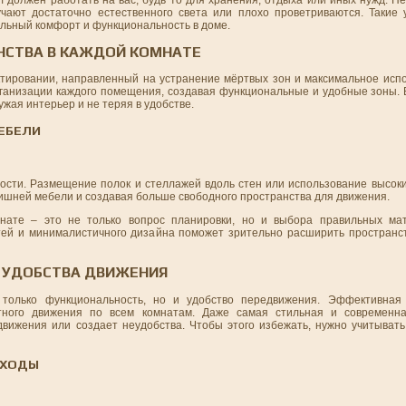
чают достаточно естественного света или плохо проветриваются. Такие 
альный комфорт и функциональность в доме.
НСТВА В КАЖДОЙ КОМНАТЕ
тировании, направленный на устранение мёртвых зон и максимальное исп
ганизации каждого помещения, создавая функциональные и удобные зоны. В
ужая интерьер и не теряя в удобстве.
ЕБЕЛИ
ности. Размещение полок и стеллажей вдоль стен или использование высок
лишней мебели и создавая больше свободного пространства для движения.
нате – это не только вопрос планировки, но и выбора правильных мат
тей и минималистичного дизайна поможет зрительно расширить пространст
 УДОБСТВА ДВИЖЕНИЯ
только функциональность, но и удобство передвижения. Эффективная
тного движения по всем комнатам. Даже самая стильная и современн
движения или создает неудобства. Чтобы этого избежать, нужно учитывать
ОХОДЫ