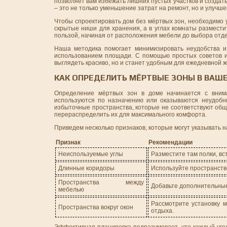
позволяет вам избежать лишних пустых участков и созда
– это не только уменьшение затрат на ремонт, но и улучше
Чтобы спроектировать дом без мёртвых зон, необходимо у
скрытые ниши для хранения, а в углах комнаты размест
пользой, начиная от расположения мебели до выбора отде
Наша методика помогает минимизировать неудобства и
использованием площади. С помощью простых советов и
выглядеть красиво, но и станет удобным для ежедневной ж
КАК ОПРЕДЕЛИТЬ МЁРТВЫЕ ЗОНЫ В ВАШ
Определение мёртвых зон в доме начинается с внима
используются по назначению или оказываются неудобны
избыточные пространства, которые не соответствуют общ
перераспределить их для максимального комфорта.
Приведем несколько признаков, которые могут указывать н
Признак
Рекомендации
Неиспользуемые углы
Разместите там полки, в
Длинные коридоры
Используйте пространств
Пространства между
Добавьте дополнительные
мебелью
Рассмотрите установку 
Пространства вокруг окон
отдыха.
Эффективная планировка подразумевает, что каждый угол