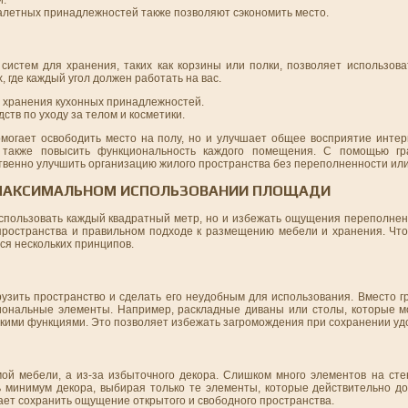
и.
алетных принадлежностей также позволяют сэкономить место.
систем для хранения, таких как корзины или полки, позволяет использова
 где каждый угол должен работать на вас.
я хранения кухонных принадлежностей.
ств по уходу за телом и косметики.
омогает освободить место на полу, но и улучшает общее восприятие интер
 также повысить функциональность каждого помещения. С помощью гр
венно улучшить организацию жилого пространства без переполненности или
 МАКСИМАЛЬНОМ ИСПОЛЬЗОВАНИИ ПЛОЩАДИ
спользовать каждый квадратный метр, но и избежать ощущения переполне
пространства и правильном подходе к размещению мебели и хранения. Чт
ся нескольких принципов.
узить пространство и сделать его неудобным для использования. Вместо г
иональные элементы. Например, раскладные диваны или столы, которые 
ькими функциями. Это позволяет избежать загромождения при сохранении уд
й мебели, а из-за избыточного декора. Слишком много элементов на стен
 минимум декора, выбирая только те элементы, которые действительно д
ает сохранить ощущение открытого и свободного пространства.