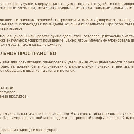
начительно ухудшить циркуляцию воздуха и ограничить удобство перемеще
ональные элементы, такие как откидные столы или складные стулья. Это
ование встроенных решений. Встраиваемая мебель (например, шкафы, к
транство и освобождает помещение от лишних предметов. При этом така
 в интерьере.
мещать диваны или кровати лучше вдоль стен, оставляя центральную часть
кже визуально расширит помещение. Важно, чтобы мебель не блокировала дв
 для людей, находящихся в комнате.
АЛЬНОЕ ПРОСТРАНСТВО
ый шаг для оптимизации планировки и увеличения функциональности пом
транства должен быть использован с максимальной пользой, и вертикал
ует обращать внимание на стены и потолок.
сметики.
сессуаров.
ения продуктов.
пользовать вертикальное пространство. В отличие от обычных шкафов, они
ок. Например, в прихожей можно сделать встроенный шкаф для верхней оде
 хранения одежды и аксессуаров.