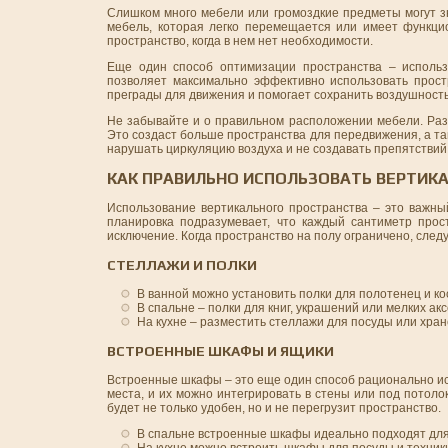
Слишком много мебели или громоздкие предметы могут з
мебель, которая легко перемещается или имеет функци
пространство, когда в нем нет необходимости.
Еще один способ оптимизации пространства – использ
позволяет максимально эффективно использовать прос
преграды для движения и помогает сохранить воздушность
Не забывайте и о правильном расположении мебели. Раз
Это создаст больше пространства для передвижения, а та
нарушать циркуляцию воздуха и не создавать препятствий
КАК ПРАВИЛЬНО ИСПОЛЬЗОВАТЬ ВЕРТИК
Использование вертикального пространства – это важн
планировка подразумевает, что каждый сантиметр прос
исключение. Когда пространство на полу ограничено, след
СТЕЛЛАЖИ И ПОЛКИ
В ванной можно установить полки для полотенец и ко
В спальне – полки для книг, украшений или мелких ак
На кухне – разместить стеллажи для посуды или хран
ВСТРОЕННЫЕ ШКАФЫ И ЯЩИКИ
Встроенные шкафы – это еще один способ рационально ис
места, и их можно интегрировать в стены или под потол
будет не только удобен, но и не перегрузит пространство.
В спальне встроенные шкафы идеально подходят для