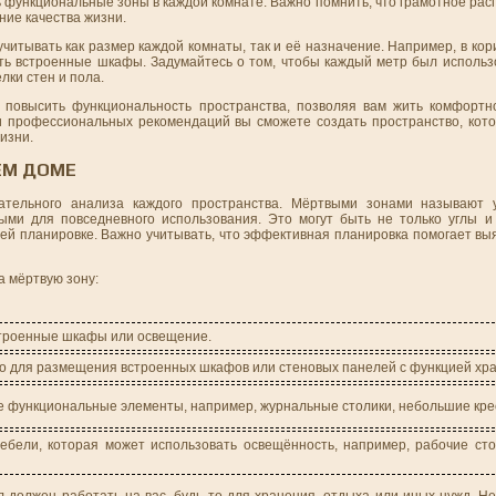
ть функциональные зоны в каждой комнате. Важно помнить, что грамотное р
ние качества жизни.
читывать как размер каждой комнаты, так и её назначение. Например, в ко
ить встроенные шкафы. Задумайтесь о том, чтобы каждый метр был использ
лки стен и пола.
 повысить функциональность пространства, позволяя вам жить комфортн
 профессиональных рекомендаций вы сможете создать пространство, кото
изни.
ЕМ ДОМЕ
тельного анализа каждого пространства. Мёртвыми зонами называют у
ми для повседневного использования. Это могут быть не только углы и
ей планировке. Важно учитывать, что эффективная планировка помогает выя
а мёртвую зону:
строенные шкафы или освещение.
о для размещения встроенных шкафов или стеновых панелей с функцией хр
 функциональные элементы, например, журнальные столики, небольшие кре
мебели, которая может использовать освещённость, например, рабочие ст
 должен работать на вас, будь то для хранения, отдыха или иных нужд. Не