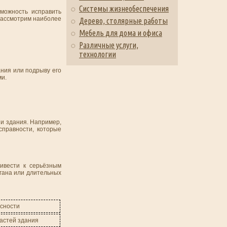
Системы жизнеобеспечения
зможность исправить
 Рассмотрим наиболее
Дерево, столярные работы
Мебель для дома и офиса
Различные услуги,
технологии
ния или подрыву его
ми.
ии здания. Например,
справности, которые
ривести к серьёзным
агана или длительных
сности
астей здания