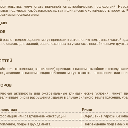
оительства, могут стать причиной катастрофических последствий. Нево
вит под угрозу как безопасность, так и финансовую устойчивость проекта.
братимым последствиям.
ЦИИ
ТОВ
 расчет водоотведения могут привести к затоплению подземных частей зда
нно опасны для зданий, расположенных на участках с нестабильными грунта
СЕТЕЙ
бжения, отопления, вентиляции) приводит к системным сбоям в эксплуатац
е давление в системе водоснабжения могут вызвать затопление или неи
ТОРОВ
ическая активность или экстремальные климатические условия, может п
увеличивает риски разрушения здания в случае сильного землетрясения, ур
следствия
Риски
формация или разрушение конструкций
Обрушение, угрозы безопа
топление, подрыв фундамента
Повреждение подземных ч