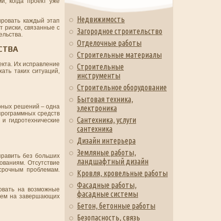
и, когда проект уже
Недвижимость
ировать каждый этап
 риски, связанные с
Загородное строительство
ельства.
Отделочные работы
СТВА
Строительные материалы
екта. Их исправление
Строительные
ать таких ситуаций,
инструменты
Строительное оборудование
Бытовая техника,
рных решений – одна
электроника
программных средств
Сантехника, услуги
 и гидротехнические
сантехника
Дизайн интерьера
Земляные работы,
править без больших
ландшафтный дизайн
ованиям. Отсутствие
срочным проблемам.
Кровля, кровельные работы
Фасадные работы,
ровать на возможные
фасадные системы
 чем на завершающих
Бетон, бетонные работы
Безопасность, связь