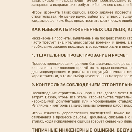
таких рисков – недостаточно точное проектирование и
завершен, а исправить их требует либо полного сноса, ли
Чтобы избежать таких ошибок, важно заранее провести
строительства. Не менее важно выбрать опытных специал
каждым решением. Ведь предотвратить критическую ошибк
КАК ИЗБЕЖАТЬ ИНЖЕНЕРНЫХ ОШИБОК, К
Инженерные просчёты, выявленные на поздних этапах стро
часто требует значительных затрат времени и денег, а
необходимо заранее предвидеть возможные риски и преду
1. ТЩАТЕЛЬНОЕ ПРОЕКТИРОВАНИЕ И РАСЧЕТ
Процесс проектирования должен быть максимально детал
из причин возникновения просчётов, которые невозможн
для моделирования и расчёта конструкций помогает мин
характеристики, а также выбор качественных материалов
2. КОНТРОЛЬ ЗА СОБЛЮДЕНИЕМ СТРОИТЕЛЬН
Несоблюдение строительных норм и стандартов может п
затрат. Важно, чтобы все этапы строительства тщатель
необходимой документации или игнорирование стандар
Регулярный контроль за качеством выполнения работ пом
Чтобы избежать дорогостоящих последствий, важно не
отклонения в процессе работы. Проблемы, связанные с 
этапах, когда исправление ошибки требует серьезных фин
ТИПИЧНЫЕ ИНЖЕНЕРНЫЕ ОШИБКИ, ВЕДУ