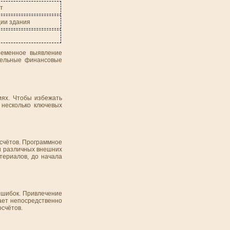
т
ции здания
ременное выявление
тельные финансовые
иях. Чтобы избежать
 несколько ключевых
счётов. Программное
ри различных внешних
териалов, до начала
 ошибок. Привлечение
тает непосредственно
счётов.