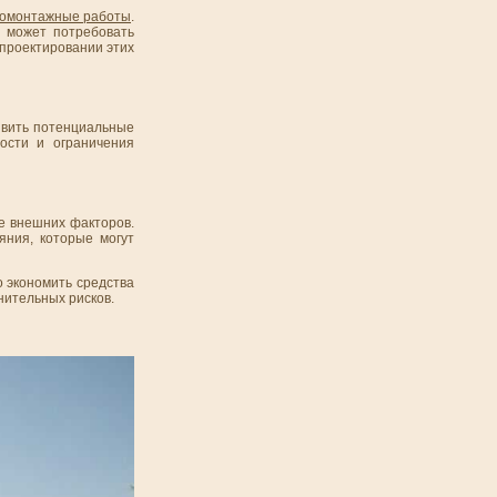
ромонтажные работы
.
а может потребовать
 проектировании этих
явить потенциальные
ости и ограничения
ие внешних факторов.
яния, которые могут
 экономить средства
нительных рисков.