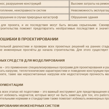
нос, разрушение конструкций
Высокие затраты на ремон
топление, неисправности систем
Невозможность эксплуата
зрушение в случае природных катастроф
Обрушение здания
 для проекта, и их последствия могут быть весьма серьезными. Своев
троительства поможет предотвратить необратимые последствия и значи
 ОШИБКИ В ПРОЕКТИРОВАНИИ
ельной диагностики и проверки всех проектных решений на ранних стад
е инженерные просчёты до начала строительства. Для этого существует
НЫХ СРЕДСТВ ДЛЯ МОДЕЛИРОВАНИЯ
к – это применение специализированных программ для проектирования и ра
ать нагрузки, теплотехнические характеристики и поведение конструкции п
екте, такие как нерассчитанные нагрузки или недостаточную прочность ма
ОКУМЕНТАЦИИ
а всех этапах её подготовки – это важный инструмент для предотвращения
ет избежать недочетов, которые могут не быть заметны для тех, кто рабо
оительными нормами и стандартами также помогает избежать инженерных про
КТИРОВАНИИ ИНЖЕНЕРНЫХ СИСТЕМ