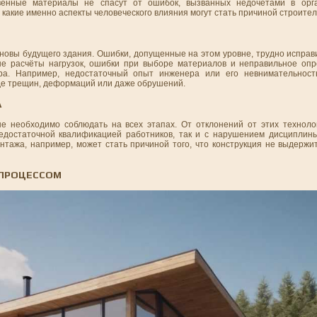
венные материалы не спасут от ошибок, вызванных недочетами в орг
какие именно аспекты человеческого влияния могут стать причиной строите
новы будущего здания. Ошибки, допущенные на этом уровне, трудно исправит
ные расчёты нагрузок, ошибки при выборе материалов и неправильное оп
ора. Например, недостаточный опыт инженера или его невнимательност
де трещин, деформаций или даже обрушений.
А
ые необходимо соблюдать на всех этапах. От отклонений от этих техноло
едостаточной квалификацией работников, так и с нарушением дисциплин
тажа, например, может стать причиной того, что конструкция не выдержит
 ПРОЦЕССОМ