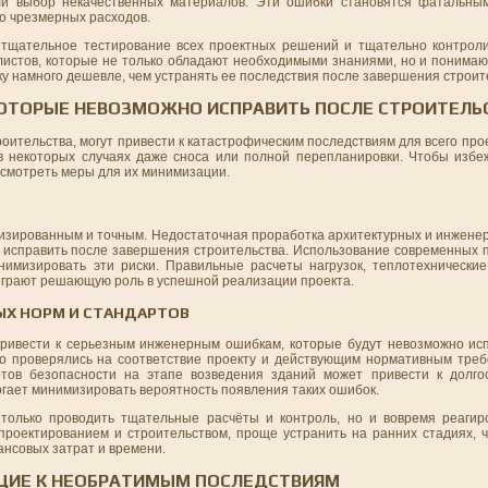
ли выбор некачественных материалов. Эти ошибки становятся фатальным
бо чрезмерных расходов.
 тщательное тестирование всех проектных решений и тщательно контрол
истов, которые не только обладают необходимыми знаниями, но и понимают
у намного дешевле, чем устранять ее последствия после завершения строит
ОТОРЫЕ НЕВОЗМОЖНО ИСПРАВИТЬ ПОСЛЕ СТРОИТЕЛЬ
ительства, могут привести к катастрофическим последствиям для всего про
 в некоторых случаях даже сноса или полной перепланировки. Чтобы избеж
смотреть меры для их минимизации.
изированным и точным. Недостаточная проработка архитектурных и инжене
о исправить после завершения строительства. Использование современных 
имизировать эти риски. Правильные расчеты нагрузок, теплотехнические
 играют решающую роль в успешной реализации проекта.
ЫХ НОРМ И СТАНДАРТОВ
ривести к серьезным инженерным ошибкам, которые будут невозможно ис
но проверялись на соответствие проекту и действующим нормативным треб
тов безопасности на этапе возведения зданий может привести к долго
огает минимизировать вероятность появления таких ошибок.
 только проводить тщательные расчёты и контроль, но и вовремя реаги
проектированием и строительством, проще устранить на ранних стадиях,
ансовых затрат и времени.
ЩИЕ К НЕОБРАТИМЫМ ПОСЛЕДСТВИЯМ