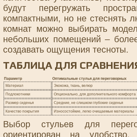
будут перегружать простр
компактными, но не стеснять 
комнат можно выбирать моде
небольших помещений – более
создавать ощущения тесноты.
ТАБЛИЦА ДЛЯ СРАВНЕНИ
Параметр
Оптимальные стулья для переговорных
Материал
Экокожа, ткань, велюр
Подлокотники
Опционально, для дополнительного комфорта
Размер сиденья
Средние, не слишком глубокие сиденья
Качество покрытия
Износостойкие, легко очищаемые материалы
Выбор стульев для перег
ориентирован на удобство,