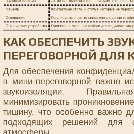
Звуковая система
Активные колонки с хорошей чувствительност
Мебель
Компактные столы и стулья, которые не перегр
Освещение
Регулируемые светильники для создания комф
Технические устройства
Проекторы, экраны и кабели для подключения у
КАК ОБЕСПЕЧИТЬ ЗВ
ПЕРЕГОВОРНОЙ ДЛЯ
Для обеспечения конфиденциал
в мини-переговорной важно и
звукоизоляции. Правильн
минимизировать проникновение
тишину, что особенно важно д
подходящих решений для с
атмосферы.