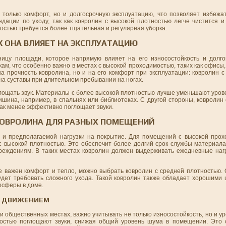
только комфорт, но и долгосрочную эксплуатацию, что позволяет избежа
дации по уходу, так как ковролин с высокой плотностью легче чистится и
тностью требуется более тщательная и регулярная уборка.
К ОНА ВЛИЯЕТ НА ЭКСПЛУАТАЦИЮ
ницу площади, которое напрямую влияет на его износостойкость и долг
кам, что особенно важно в местах с высокой проходимостью, таких как офисы
 прочность ковролина, но и на его комфорт при эксплуатации: ковролин с
на суставы при длительном пребывании на ногах.
глощать звук. Материалы с более высокой плотностью лучше уменьшают уров
шина, например, в спальнях или библиотеках. С другой стороны, ковролин
как менее эффективно поглощает звуки.
КОВРОЛИНА ДЛЯ РАЗНЫХ ПОМЕЩЕНИЙ
и предполагаемой нагрузки на покрытие. Для помещений с высокой прохо
 высокой плотностью. Это обеспечит более долгий срок службы материала,
реждениям. В таких местах ковролин должен выдерживать ежедневные нагр
де важен комфорт и тепло, можно выбрать ковролин с средней плотностью.
удет требовать сложного ухода. Такой ковролин также обладает хорошим
осферы в доме.
М ДВИЖЕНИЕМ
и общественных местах, важно учитывать не только износостойкость, но и у
ностью поглощают звуки, снижая общий уровень шума в помещении. Это 