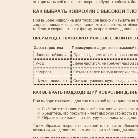
что при меньшей плотности ковролин будет требовать боле
КАК ВЫБРАТЬ КОВРОЛИН С ВЫСОКОЙ ПЛ
При выборе ковролина для таких зон важно учитывать не т
загрязнениями и повреждениями, что значительно облег
мебели, и сохраняет свою форму на протяжении долгого в
ПРЕИМУЩЕСТВА КОВРОЛИНА С ВЫСОКОЙ ПЛО
Характеристика
Преимущества для зон с высокой 
Износостойкость
Лучше выдерживает интенсивное ис
Уход
Легче чистится, не требует частой 
Комфорт
Создает более мягкую поверхность д
Шумопоглощение
Снижает уровень шума, создавая к
КАК ВЫБРАТЬ ПОДХОДЯЩИЙ КОВРОЛИН ДЛЯ 
При выборе ковролина для зон с высокой проходимостью 
Выберите ковролин с высокой плотностью, если в по
Убедитесь, что покрытие имеет высокую стойкость к 
Обратите внимание на текстуру ковролина: она должн
Таким образом, ковролин с высокой плотностью обеспеч
покрытия, что делает его оптимальным выбором для помещ