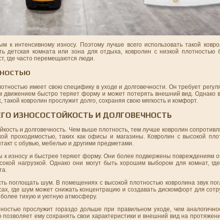
ым к интенсивному износу. Поэтому лучше всего использовать такой ковр
ть детская комната или зона для отдыха, ковролин с низкой плотностью
ст, где часто перемещаются люди.
ТНОСТЬЮ
лотностью имеет свою специфику в уходе и долговечности. Он требует регул
ым движением быстро теряет форму и может потерять внешний вид. Однако 
, такой ковролин прослужит долго, сохраняя свою мягкость и комфорт.
ЕГО ИЗНОСОСТОЙКОСТЬ И ДОЛГОВЕЧНОСТЬ
йкость и долговечность. Чем выше плотность, тем лучше ковролин сопротив
ой проходимостью, таких как офисы и магазины. Ковролин с высокой пло
такт с обувью, мебелью и другими предметами.
вы к износу и быстрее теряют форму. Они более подвержены повреждениям о
кой нагрузкой. Однако они могут быть хорошим выбором для комнат, где
та.
ость поглощать шум. В помещениях с высокой плотностью ковролина звук по
ах, где шум может снижать концентрацию и создавать дискомфорт для сотр
 более тихую и уютную атмосферу.
отностью прослужит гораздо дольше при правильном уходе, чем аналогично
 позволяет ему сохранять свои характеристики и внешний вид на протяжени