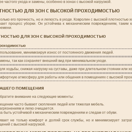
е частого ухода и замены, особенно в зонах с высокой нагрузкой.
ОТНОСТЬЮ ДЛЯ ЗОН С ВЫСОКОЙ ПРОХОДИМОСТЬЮ
олько его прочность, но и легкость в уходе. Ковролин с высокой плотностью 
чает процесс уборки. Он устойчива к механическим повреждениям, таким к
ремени.
ТНОСТЬЮ ДЛЯ ЗОН С ВЫСОКОЙ ПРОХОДИМОСТЬЮ
проходимостью
пользование, минимизируя износ от постоянного движения людей.
замены, так как сохраняет внешний вид при минимальном уходе.
ля ходьбы, снижая нагрузку на суставы, даже при длительном стоянии или х
омфортную атмосферу для работы или общения в помещениях с высокой про
ВАШЕГО ПОМЕЩЕНИЯ
обратите внимание на следующие моменты:
мещении часто бывают скопления людей или тяжелая мебель.
загрязнениям и легко очищается.
а быть устойчивой к механическим повреждениям и следам от обуви.
ивает не только комфорт и долгий срок службы, но и минимизирует затра
ений с высокой нагрузкой.