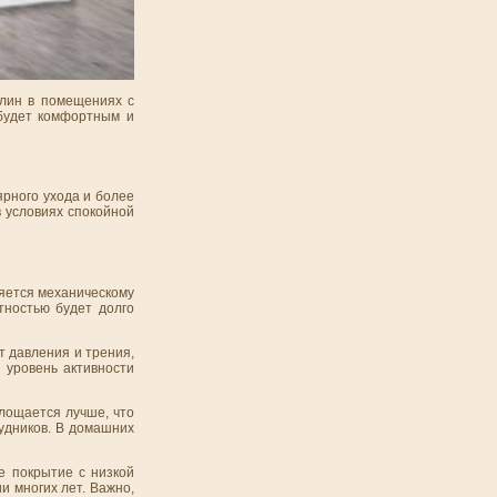
олин в помещениях с
 будет комфортным и
ярного ухода и более
в условиях спокойной
ляется механическому
тностью будет долго
т давления и трения,
 уровень активности
глощается лучше, что
удников. В домашних
е покрытие с низкой
и многих лет. Важно,