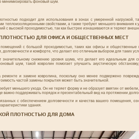
о минимизировать фоновый шум.
отностью подходит для использования в зонах с умеренной нагрузкой, та
ми теплоизоляционными свойствами, а также требуют меньшего внимания к у
ий с высокой проходимостью, так как быстрее изнашиваются и теряют внешн
 ПЛОТНОСТЬЮ ДЛЯ ОФИСА И ОБЩЕСТВЕННЫХ МЕСТ
 помещений с большой проходимостью, таких как офисы и общественные 
 долговечности и комфорте, что делает его отличным выбором для таких усл
ет значительному снижению уровня шума, что делает его идеальным для 
оновый шум, такой ковролин помогает улучшить акустическую обстановку
а ремонте и замене ковролина, поскольку оно менее подвержено поврежд
стоимость частой замены покрытия может быть значительной.
ребует меньшего ухода. Он не теряет форму и не образует вмятин от мебели, 
где важно поддерживать порядок и презентабельный вид на протяжении долго
вязанных с обеспечением долговечности и качества вашего помещения, оз
характеристики здания.
ЗКОЙ ПЛОТНОСТЬЮ ДЛЯ ДОМА