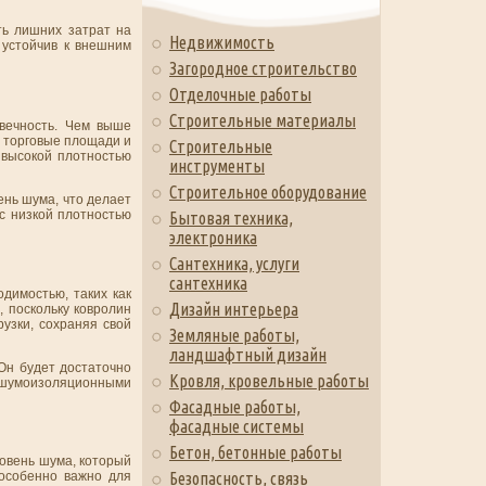
ть лишних затрат на
Недвижимость
 устойчив к внешним
Загородное строительство
Отделочные работы
Строительные материалы
овечность. Чем выше
, торговые площади и
Строительные
 высокой плотностью
инструменты
Строительное оборудование
ень шума, что делает
 с низкой плотностью
Бытовая техника,
электроника
Сантехника, услуги
сантехника
димостью, таких как
Дизайн интерьера
 поскольку ковролин
узки, сохраняя свой
Земляные работы,
ландшафтный дизайн
 Он будет достаточно
Кровля, кровельные работы
и шумоизоляционными
Фасадные работы,
фасадные системы
Бетон, бетонные работы
ровень шума, который
особенно важно для
Безопасность, связь