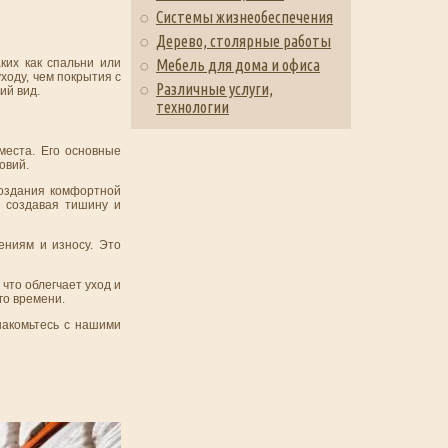
Системы жизнеобеспечения
Дерево, столярные работы
ких как спальни или
Мебель для дома и офиса
ходу, чем покрытия с
Различные услуги,
ий вид.
технологии
места. Его основные
овий.
создания комфортной
, создавая тишину и
ениям и износу. Это
что облегчает уход и
го времени.
накомьтесь с нашими