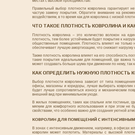
местах с высокой проходимостью.
Правильный выбор плотности ковролина гарантирует не 
частую замену покрытия. Обратите внимание на рекомен
воздействиям, в то время как для ковролина с низкой пло
ЧТО ТАКОЕ ПЛОТНОСТЬ КОВРОЛИНА И КА
Плотность ковролина – это количество волокон на еди
плотность, тем более устойчивым будет покрытие к нагруз
общественные помещения. Плотность влияет не только на
обеспечивает лучшую амортизацию, что снижает нагрузку 
Также плотность ковролина влияет на его способность по
такие покрытия идеальными для помещений, где важна ти
может создавать больше шума при движении по нему, так 
КАК ОПРЕДЕЛИТЬ НУЖНУЮ ПЛОТНОСТЬ 
Выбор плотности ковролина зависит от типа помещения 
офисы, магазины и коридоры, лучше выбирать ковролин с
будет лучше сопротивляться износу и механическим пов
внешний вид при минимальном уходе.
В жилых помещениях, таких как спальни или гостиные, г
мягким для комфортного использования и при этом не б
свойствами, что особенно важно для создания уютной атм
КОВРОЛИН ДЛЯ ПОМЕЩЕНИЙ С ИНТЕНСИВНЫ
В зонах с интенсивным движением, например, в офисах ил
ковролин может поглотить. Материалы с высокой плот