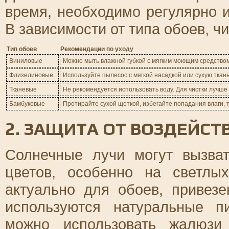
время, необходимо регулярно и
В зависимости от типа обоев, ч
Тип обоев
Рекомендации по уходу
Виниловые
Можно мыть влажной губкой с мягким моющим средством
Флизелиновые
Используйте пылесос с мягкой насадкой или сухую ткан
Тканевые
Не рекомендуется использовать воду. Для чистки лучше
Бамбуковые
Протирайте сухой щеткой, избегайте попадания влаги, 
2. ЗАЩИТА ОТ ВОЗДЕЙСТ
Солнечные лучи могут вызва
цветов, особенно на светлы
актуально для обоев, привез
используются натуральные п
можно использовать жалюзи