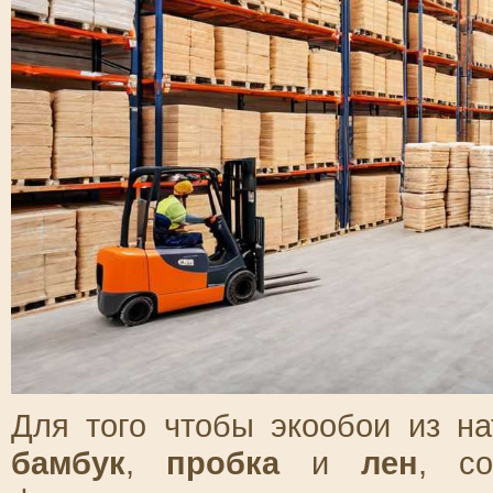
Для того чтобы экообои из на
бамбук
,
пробка
и
лен
, с