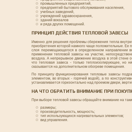
промышленных предприятий,
предприятий бытового обслуживания населения,
учебных заведений,
учреждений здравоохранения,
зданий вокзалов
и ряда других помещений.
ПРИНЦИП ДЕЙСТВИЯ ТЕПЛОВОЙ ЗАВЕСЫ
Именно для решения проблемы сбережения тепла внутри 
приобретения которой намного чаще положительные. Ее п
слоя перемещающегося в определенном направлении во
применении тепловой завесы на участке, непосредствен
воздуха. А непрерывное движение воздуха в этой стене 
что тепловая завеса - только теплоизолирующее, но н
сказывается на дополнительном обогреве помещения.
По принципу функционирования тепловые завесы подраз
элементом, во вторых - горячей водой), а по конструкт
устанавливается горизонтально над проемом двери, верти
НА ЧТО ОБРАТИТЬ ВНИМАНИЕ ПРИ ПОКУП
При выборе тепловой завесы обращайте внимание на таки
размеры;
производительность, мощность;
тип использующихся нагревательных элементов;
вид управления.