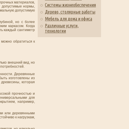
прочных материалов,
Системы жизнеобеспечения
ет допустимые нормы,
симальную допустимую
Дерево, столярные работы
Мебель для дома и офиса
лубиной, но с более
Различные услуги,
ким каркасом. Когда
ать каждый сантиметр
технологии
 можно обратиться к
лько внешний вид, но
 потребностей.
енности. Деревянные
быть изготовлены из
 древесины, которая
ысокой прочностью и
 универсальными для
крытием, например,
ими или деревянными
тойчиво к нагрузкам,
дметов, но идеально