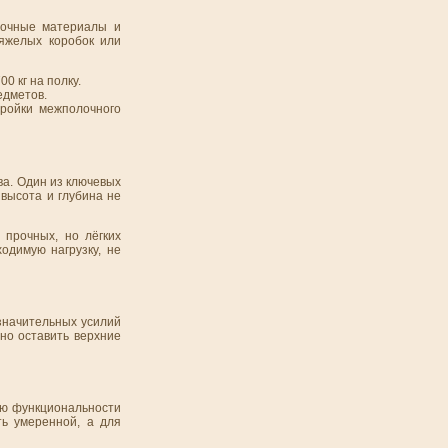
рочные материалы и
яжелых коробок или
 кг на полку.
едметов.
тройки межполочного
ва. Один из ключевых
 высота и глубина не
прочных, но лёгких
одимую нагрузку, не
 значительных усилий
но оставить верхние
ию функциональности
ть умеренной, а для