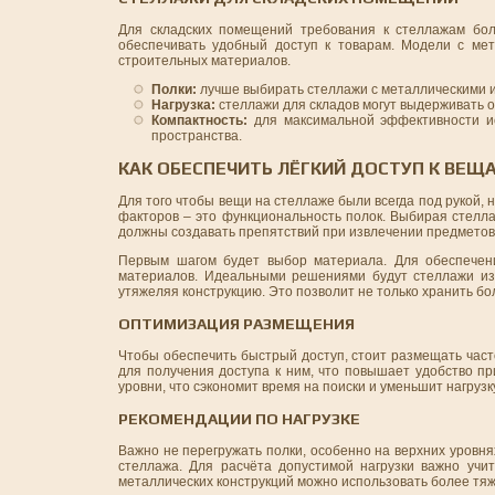
Для складских помещений требования к стеллажам бо
обеспечивать удобный доступ к товарам. Модели с ме
строительных материалов.
Полки:
лучше выбирать стеллажи с металлическими и
Нагрузка:
стеллажи для складов могут выдерживать о
Компактность:
для максимальной эффективности ис
пространства.
КАК ОБЕСПЕЧИТЬ ЛЁГКИЙ ДОСТУП К ВЕЩ
Для того чтобы вещи на стеллаже были всегда под рукой,
факторов – это функциональность полок. Выбирая стеллаж
должны создавать препятствий при извлечении предметов
Первым шагом будет выбор материала. Для обеспечени
материалов. Идеальными решениями будут стеллажи из 
утяжеляя конструкцию. Это позволит не только хранить б
ОПТИМИЗАЦИЯ РАЗМЕЩЕНИЯ
Чтобы обеспечить быстрый доступ, стоит размещать част
для получения доступа к ним, что повышает удобство п
уровни, что сэкономит время на поиски и уменьшит нагрузк
РЕКОМЕНДАЦИИ ПО НАГРУЗКЕ
Важно не перегружать полки, особенно на верхних уровн
стеллажа. Для расчёта допустимой нагрузки важно учи
металлических конструкций можно использовать более тя