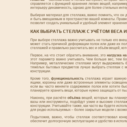
справляется с функцией хранения легких вещей, например
интерьеру динамичность, однако для более стильных инте
Выбирая материал для стеллажа, важно помнить, что он 
и быть вмещаемым в пространство вашей комнаты. Правил
позволит создать уникальный и удобный элемент хранения
КАК ВЫБРАТЬ СТЕЛЛАЖ С УЧЁТОМ ВЕСА 
При выборе стеллажа важно учитывать не только его вне
может стать причиной деформации полок или даже их пол
стеллажей и правильно рассчитать вес и объём вещей, ко
Первое, на что стоит обратить внимание, это
нагрузка на
этот параметр важно учитывать. Чем больше вес, тем бо
Например, металлические стеллажи могут выдерживать б
тяжёлых бытовых предметов лучше выбрать стеллаж с мет
конструкции.
Кроме того,
функциональность
стеллажа играет важную
ящики, корзины или даже встроенные элементы освещени
если вы часто меняете содержимое полок или хотите бы
планируете хранить вещи, которые нужно защищать от пыл
Наконец, при расчёте
объёма
вещей, которые вы планиру
вазы или инструменты, подойдут узкие и высокие стеллаж
конструкции. Учитывайте также, как часто вы будете испо
для редко используемых – более закрытые модели с возмо
Подытожив, важно, чтобы стеллаж соответствовал кон
обеспечит долгосрочную эксплуатацию и удобство в испол