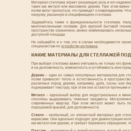
Материал стеллажа играет решающую роль в его надежно
таких как металл или массивное дерево. При этом важно
полки могут прогнуться, что приведет к повреждениям. Чт
нагрузку, указанную в спецификациях стеллажа.
Задумайтесь также о функциональности стеллажа. Нап
многочисленными полками. Для крупной бытовой техник
пространство ограничено, можно комбинировать нескольк
доступной площади.
Не забывайте и о том, что в случае необходимости прок
специалистам по
устройству котлована
.
КАКИЕ МАТЕРИАЛЫ ДЛЯ СТЕЛЛАЖЕЙ ПОД
При выборе стеллажа важно учитывать не только его функц
и на долговечность, компактность и устойчивость констру
Дерево
– один из самых популярных материалов для сте
полки привносят тепло и естественность в пространств
различных пород дерева, например, дуба, сосны или бе
подчеркивает текстуру, при этом они остаются прочными и
Металл
– идеальный выбор для индустриальных и миним
способны выдерживать тяжелые предметы. Металлическ
современных квартир. При этом металл может быть по
порошковой краской, для долговечности.
Стекло
– необычный, но элегантный материал для стелл
каркасами. Они идеально подходят для демонстрации колле
как металл или дерево, и требует бережного обращения, 
Пластик
– экономичный и легкий материал, который част