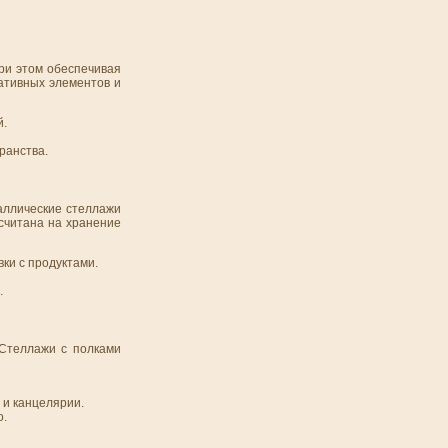
при этом обеспечивая
ативных элементов и
й.
ранства.
таллические стеллажи
ссчитана на хранение
ки с продуктами.
.
 Стеллажи с полками
 и канцелярии.
о.