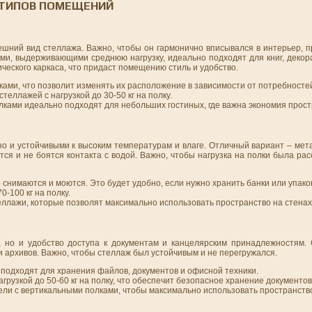
 ТИПОВ ПОМЕЩЕНИЙ
нешний вид стеллажа. Важно, чтобы он гармонично вписывался в интерьер, 
ми, выдерживающими среднюю нагрузку, идеально подходят для книг, декор
ческого каркаса, что придаст помещению стиль и удобство.
ами, что позволит изменять их расположение в зависимости от потребносте
теллажей с нагрузкой до 30-50 кг на полку.
ками идеально подходят для небольших гостиных, где важна экономия прост
но и устойчивыми к высоким температурам и влаге. Отличный вариант – ме
тся и не боятся контакта с водой. Важно, чтобы нагрузка на полки была ра
снимаются и моются. Это будет удобно, если нужно хранить банки или упаков
0-100 кг на полку.
ллажи, которые позволят максимально использовать пространство на стенах
 но и удобство доступа к документам и канцелярским принадлежностям.
и архивов. Важно, чтобы стеллаж был устойчивым и не перегружался.
 подходят для хранения файлов, документов и офисной техники.
грузкой до 50-60 кг на полку, что обеспечит безопасное хранение документов
ли с вертикальными полками, чтобы максимально использовать пространств