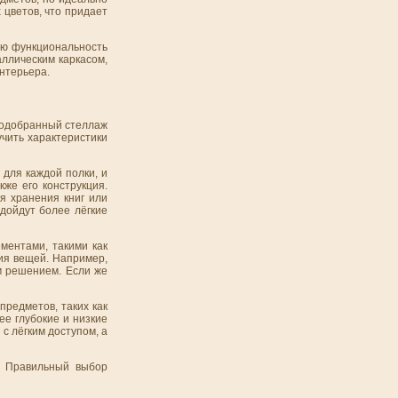
 цветов, что придает
ую функциональность
аллическим каркасом,
нтерьера.
 подобранный стеллаж
учить характеристики
 для каждой полки, и
кже его конструкция.
я хранения книг или
дойдут более лёгкие
ментами, такими как
ия вещей. Например,
м решением. Если же
предметов, таких как
ее глубокие и низкие
с лёгким доступом, а
. Правильный выбор