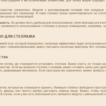
 конструкцией и металлическими элементами. Для легких вещей подойдет
странство ограничено. Модели с регулируемыми полками или складные к
хранение без перегрузки. В таких случаях лучше ориентироваться на стел
ение разных типов вещей.
ьность
. Он должен быть удобным для использования, легко вписываться в ин
 возможность использования стеллажа в разных помещениях, например, на 
ВО ДЛЯ СТЕЛЛАЖА
евой этап, который определяет, насколько эффективно будет использоватьс
орот слишком маленьким, важно учитывать несколько факторов. Вот основн
СТВА
 уголка, где планируется установить стеллаж. Важно учесть не только ра
ранство. Если вы выбрали стеллаж с полками, важно оставить запас для удобн
ать деформации материала. Если пространство ограничено, можно выбрать 
К
тов, которые вы планируете хранить. Измерьте глубину свободного простра
ть дверцы или просто удобно доставать нужные вещи. Важно, чтобы пол
 В случае, если у вас есть небольшой угол, выберите модель с уменьшенной г