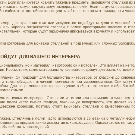
сти. Если планируется хранить тяжелые предметы, выбирайте стеллажи из 
 учитывать, какую нагрузку могут выдержать полки. Если нагрузка превыша
обы избежать этого, обязательно учитывайте не только материалы, но и мак
ример, для хранения книг или документов подойдут модели с меньшей г
и или коробок потребуется стеллаж с более просторными полками и креп
о стеллажей, которые будут гармонично вписываться в комнату и использов
опки котлована для монтажа стеллажей в подземных или сложных условиях,
ОЙДУТ ДЛЯ ВАШЕГО ИНТЕРЬЕРА
иональность, но и материал, из которого он изготовлен. Это влияет на не то
кции. Рассмотрим, какие материалы лучше всего подойдут для разных стилей и
ллажей. Он подходит для большинства интерьеров, от классики до соврем
о, а также обладают отличной прочностью при умеренном весе. Они могут 
рёзы. Для современного интерьера лучше выбрать стеллажи с обработкой
 компактными.
алистичных интерьеров. Стеллажи из стали или алюминия отличаются в
ие полки часто имеют гладкую, лаконичную поверхность, что делает их
двержен коррозии, поэтому стоит выбирать стеллажи с качественным по
ажей. Стеклянные полки часто используются в сочетании с металлическ
кционных предметов или декоративных аксессуаров. Однако стекло не так ус
чтобы избежать повреждений.
о используется для компактных стеллажей. Он не подходит для тяжелых пре