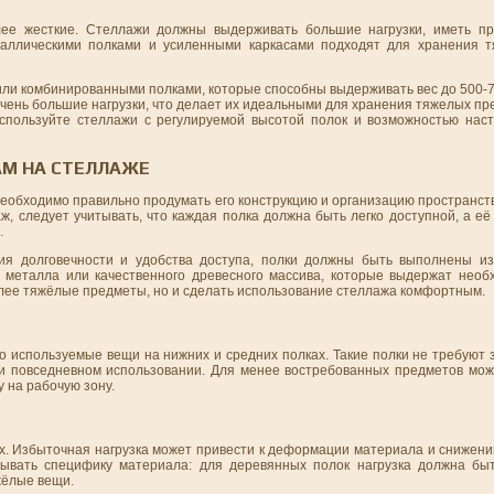
лее жесткие. Стеллажи должны выдерживать большие нагрузки, иметь п
таллическими полками и усиленными каркасами подходят для хранения т
ли комбинированными полками, которые способны выдерживать вес до 500-700
чень большие нагрузки, что делает их идеальными для хранения тяжелых пр
пользуйте стеллажи с регулируемой высотой полок и возможностью нас
АМ НА СТЕЛЛАЖЕ
 необходимо правильно продумать его конструкцию и организацию пространст
, следует учитывать, что каждая полка должна быть легко доступной, а её
.
я долговечности и удобства доступа, полки должны быть выполнены из 
металла или качественного древесного массива, которые выдержат необх
олее тяжёлые предметы, но и сделать использование стеллажа комфортным.
о используемые вещи на нижних и средних полках. Такие полки не требуют
ри повседневном использовании. Для менее востребованных предметов мож
у на рабочую зону.
ях. Избыточная нагрузка может привести к деформации материала и снижен
тывать специфику материала: для деревянных полок нагрузка должна бы
жёлые вещи.