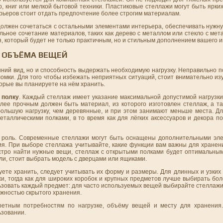
, книг или мелкой бытовой техники. Пластиковые стеллажи могут быть ярких
рьеров стоит отдать предпочтение более строгим материалам.
должен сочетаться с остальными элементами интерьера, обеспечивать нужн
ьное сочетание материалов, таких как дерево с металлом или стекло с мет
, который будет не только практичным, но и стильным дополнением вашего и
И ОБЪЁМА ВЕЩЕЙ
шний вид, но и способность выдержать необходимую нагрузку. Неправильно
омки. Для того чтобы избежать неприятных ситуаций, стоит внимательно из
торые вы планируете на нём хранить.
 полку
. Каждый стеллаж имеет указание максимальной допустимой нагрузки
лее прочным должен быть материал, из которого изготовлен стеллаж, а та
ольшую нагрузку, чем деревянные, и при этом занимают меньше места. Дл
аллическими полками, в то время как для лёгких аксессуаров и декора по
 роль. Современные стеллажи могут быть оснащены дополнительными эле
я. При выборе стеллажа учитывайте, какие функции вам важны для хранен
стро найти нужные вещи, стеллаж с открытыми полками будет оптимальны
и, стоит выбрать модель с дверцами или ящиками.
ете хранить, следует учитывать их форму и размеры. Для длинных и узких 
и, тогда как для широких коробок и крупных предметов лучше выбирать бол
льзовать каждый предмет: для часто используемых вещей выбирайте стеллажи 
жностью скрытого хранения.
кретным потребностям по нагрузке, объёму вещей и месту для хранения
ьзовании.