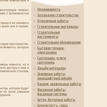
 более компактный и
Недвижимость
онструкции помогут
лажи с возможностью
Загородное строительство
Отделочные работы
терьер и не занимать
Строительные материалы
кухне или в гараже,
Строительные
инструменты
Строительное оборудование
я ваше пространство.
ые моменты, которые
Бытовая техника,
электроника
Сантехника, услуги
сантехника
змеры комнаты, но и
Дизайн интерьера
ого доступа к ним, а
компактный стеллаж,
Земляные работы,
ландшафтный дизайн
Кровля, кровельные работы
нства, которое будет
Фасадные работы,
ки не были слишком
фасадные системы
лубиной.
Бетон, бетонные работы
Безопасность, связь