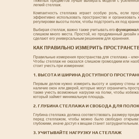
тяжелых предметов лучше выбирать модели с усиленной
легкий стеллаж.
Компактность стеллажа играет особую роль, если про
эффективно использовать пространство и организовать 
регулировки высоты полок, чтобы подстроить их под хран
Выбирая стеллаж, важно также учитывать его
функционал
слишком много места. Простой, но продуманный дизайн и
сделают его универсальным решением для хранения.
КАК ПРАВИЛЬНО ИЗМЕРИТЬ ПРОСТРАНСТ
Правильные измерения пространства для стеллажа – ключ
Чтобы стеллаж не оказался слишком громоздким или наоб
стоит учесть при измерении:
1. ВЫСОТА И ШИРИНА ДОСТУПНОГО ПРОСТРАН
Первым делом нужно измерить высоту и ширину стены или
наличие окон или дверей, которые могут ограничить прост
также учесть возможные нагрузки на полки, чтобы избеж
который займет минимальную площадь.
2. ГЛУБИНА СТЕЛЛАЖА И СВОБОДА ДЛЯ ПОЛО
Глубина стеллажа должна соответствовать размеру предме
перед стеллажом, чтобы можно было свободно открыва
глубокими, иначе доступ к вещам станет затруднительным.
3. УЧИТЫВАЙТЕ НАГРУЗКУ НА СТЕЛЛАЖ