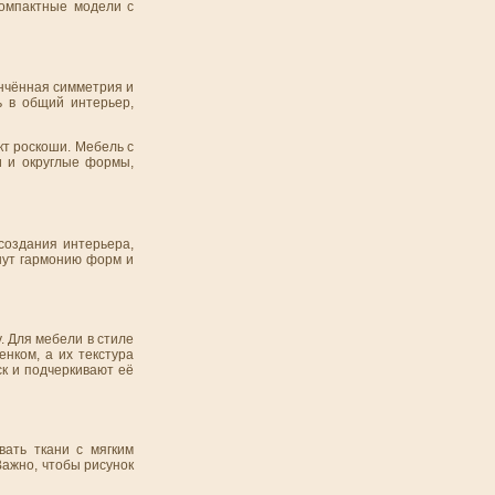
компактные модели с
ончённая симметрия и
ь в общий интерьер,
кт роскоши. Мебель с
и и округлые формы,
создания интерьера,
нут гармонию форм и
. Для мебели в стиле
нком, а их текстура
к и подчеркивают её
вать ткани с мягким
Важно, чтобы рисунок