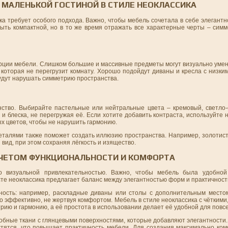
 МАЛЕНЬКОЙ ГОСТИНОЙ В СТИЛЕ НЕОКЛАССИКА
а требует особого подхода. Важно, чтобы мебель сочетала в себе элегантн
ыть компактной, но в то же время отражать все характерные черты – симм
рции мебели. Слишком большие и массивные предметы могут визуально умен
которая не перегрузит комнату. Хорошо подойдут диваны и кресла с низки
будут нарушать симметрию пространства.
ство. Выбирайте пастельные или нейтральные цвета – кремовый, светло
и блеска, не перегружая её. Если хотите добавить контраста, используйте
х цветов, чтобы не нарушить гармонию.
еталями также поможет создать иллюзию пространства. Например, золотис
вид, при этом сохраняя лёгкость и изящество.
 УЧЕТОМ ФУНКЦИОНАЛЬНОСТИ И КОМФОРТА
о визуальной привлекательностью. Важно, чтобы мебель была удобной
сте неоклассика предлагает баланс между элегантностью форм и практичност
ность: например, раскладные диваны или столы с дополнительным место
о эффективно, не жертвуя комфортом. Мебель в стиле неоклассика с чётким
ю и гармонию, а её простота в использовании делает её удобной для повс
обные ткани с глянцевыми поверхностями, которые добавляют элегантности.
чистятся, что повышает практичность мебели. Для создания максимально к