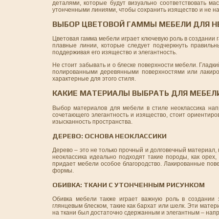
деталями, которые будут визуально соответствовать м
утонченными линиями, чтобы сохранить изящество и не н
ВЫБОР ЦВЕТОВОЙ ГАММЫ МЕБЕЛИ ДЛЯ Н
Цветовая гамма мебели играет ключевую роль в создании г
плавные линии, которые следует подчеркнуть правильн
поддерживая его изящество и элегантность.
Не стоит забывать и о блеске поверхности мебели. Гладк
полированными деревянными поверхностями или лакиро
характерные для этого стиля.
КАКИЕ МАТЕРИАЛЫ ВЫБРАТЬ ДЛЯ МЕБЕЛИ
Выбор материалов для мебели в стиле неоклассика напр
сочетающего элегантность и изящество, стоит ориентир
изысканность пространства.
ДЕРЕВО: ОСНОВА НЕОКЛАССИКИ
Дерево – это не только прочный и долговечный материал, 
неоклассика идеально подходят такие породы, как орех,
придает мебели особое благородство. Лакированные пов
формы.
ОБИВКА: ТКАНИ С УТОНЧЕННЫМ РИСУНКОМ
Обивка мебели также играет важную роль в создании э
глянцевым блеском, такие как бархат или шелк. Эти мат
на ткани был достаточно сдержанным и элегантным – нап