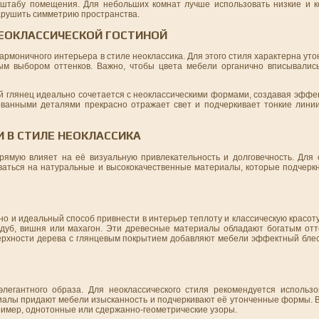
асштабу помещения. Для небольших комнат лучше использовать низкие и 
арушить симметрию пространства.
ЕОКЛАССИЧЕСКОЙ ГОСТИНОЙ
армоничного интерьера в стиле неоклассика. Для этого стиля характерна ут
ым выбором оттенков. Важно, чтобы цвета мебели органично вписывалис
ий глянец идеально сочетается с неоклассическими формами, создавая эффе
ванными деталями прекрасно отражает свет и подчеркивает тонкие лини
 В СТИЛЕ НЕОКЛАССИКА
ямую влияет на её визуальную привлекательность и долговечность. Для 
оваться на натуральные и высококачественные материалы, которые подчерк
но и идеальный способ привнести в интерьер теплоту и классическую красоту
 дуб, вишня или махагон. Эти древесные материалы обладают богатым отте
ерхности дерева с глянцевым покрытием добавляют мебели эффектный блес
легантного образа. Для неоклассического стиля рекомендуется использо
ериалы придают мебели изысканность и подчеркивают её утонченные формы. 
ример, однотонные или сдержанно-геометрические узоры.