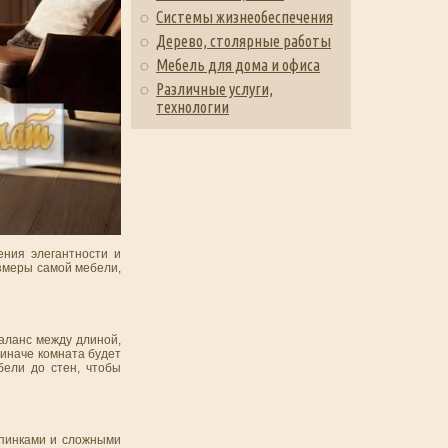
Системы жизнеобеспечения
Дерево, столярные работы
Мебель для дома и офиса
Различные услуги,
технологии
ения элегантности и
азмеры самой мебели,
аланс между длиной,
 иначе комната будет
бели до стен, чтобы
спинками и сложными