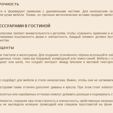
ПРОЧНОСТЬ
ти и формируют гармонию с деревянными частями. Для неоклассики лу
ли ручки мебели. Тонкие, но прочные металлические вставки придают мебел
СЕССУАРАМИ В ГОСТИНОЙ
классика требует внимательности к деталям, чтобы сохранить гармонию и 
дчеркивая изысканность форм и элегантность. Каждый элемент должен быт
анства.
АКЦЕНТЫ
и текстиля и аксессуаров. Для создания утончённого образа используйте н
ыщенных тонах, таких как бордовый, изумрудный или темно-синий. Мебель с
архат или шелк, что создаёт контраст между блеском и матовой текстуро
 подойдут для мебели в стиле неоклассика. Важно, чтобы они не затмевал
стурами также отлично дополнят диваны и кресла. При этом стоит избегат
золотых или серебряных оттенках помогут добавить роскоши и подчеркнуть с
егкости, сохраняя при этом строгость и элегантность, свойственные неоклас
ь не выглядела излишне громоздкой или слишком простоватой на фоне 