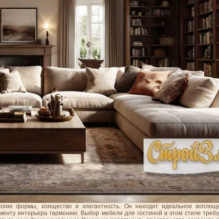
трогие формы, изящество и элегантность. Он находит идеальное воплощ
менту интерьера гармонию. Выбор мебели для гостиной в этом стиле требу