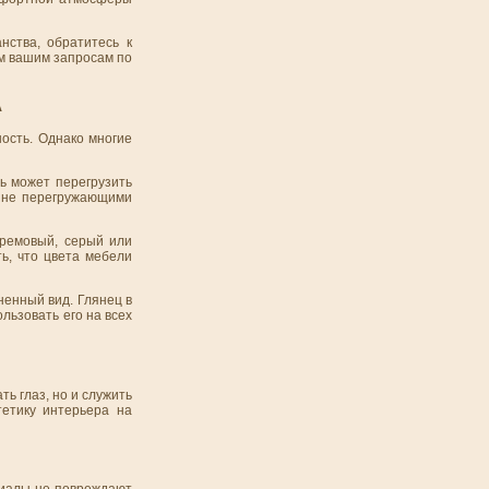
нства, обратитесь к
ем вашим запросам по
А
ность. Однако многие
ь может перегрузить
, не перегружающими
кремовый, серый или
ь, что цвета мебели
ненный вид. Глянец в
льзовать его на всех
ь глаз, но и служить
тетику интерьера на