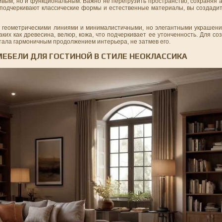
ивым, но и функциональным. Важно не перегрузить пространство, сохраняя 
 подчеркивают классические формы и естественные материалы, вы создадит
 геометрическими линиями и минималистичными, но элегантными украшени
ких как древесина, велюр, кожа, что подчеркивает ее утонченность. Для с
тала гармоничным продолжением интерьера, не затмев его.
ЕБЕЛИ ДЛЯ ГОСТИНОЙ В СТИЛЕ НЕОКЛАССИКА