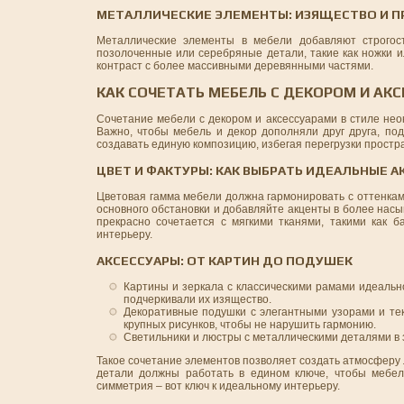
МЕТАЛЛИЧЕСКИЕ ЭЛЕМЕНТЫ: ИЗЯЩЕСТВО И 
Металлические элементы в мебели добавляют строгос
позолоченные или серебряные детали, такие как ножки и
контраст с более массивными деревянными частями.
КАК СОЧЕТАТЬ МЕБЕЛЬ С ДЕКОРОМ И АК
Сочетание мебели с декором и аксессуарами в стиле нео
Важно, чтобы мебель и декор дополняли друг друга, по
создавать единую композицию, избегая перегрузки простр
ЦВЕТ И ФАКТУРЫ: КАК ВЫБРАТЬ ИДЕАЛЬНЫЕ 
Цветовая гамма мебели должна гармонировать с оттенкам
основного обстановки и добавляйте акценты в более нас
прекрасно сочетается с мягкими тканями, такими как б
интерьеру.
АКСЕССУАРЫ: ОТ КАРТИН ДО ПОДУШЕК
Картины и зеркала с классическими рамами идеально
подчеркивали их изящество.
Декоративные подушки с элегантными узорами и тек
крупных рисунков, чтобы не нарушить гармонию.
Светильники и люстры с металлическими деталями в 
Такое сочетание элементов позволяет создать атмосферу л
детали должны работать в едином ключе, чтобы мебел
симметрия – вот ключ к идеальному интерьеру.