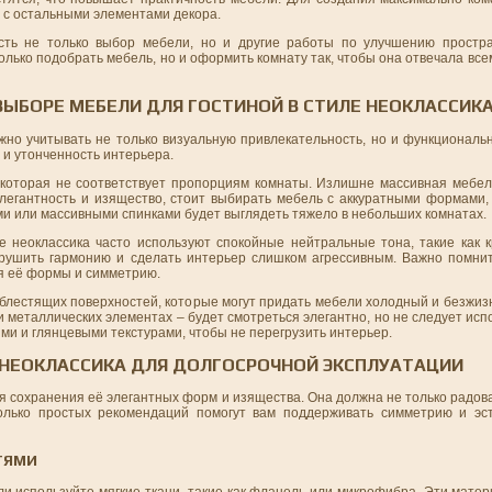
 с остальными элементами декора.
сть не только выбор мебели, но и другие работы по улучшению простра
только подобрать мебель, но и оформить комнату так, чтобы она отвечала вс
ЫБОРЕ МЕБЕЛИ ДЛЯ ГОСТИНОЙ В СТИЛЕ НЕОКЛАССИК
жно учитывать не только визуальную привлекательность, но и функциональ
 и утонченность интерьера.
которая не соответствует пропорциям комнаты. Излишне массивная мебел
легантность и изящество, стоит выбирать мебель с аккуратными формами
и или массивными спинками будет выглядеть тяжело в небольших комнатах.
 неоклассика часто используют спокойные нейтральные тона, такие как 
рушить гармонию и сделать интерьер слишком агрессивным. Важно помнит
я её формы и симметрию.
 блестящих поверхностей, которые могут придать мебели холодный и безжиз
 металлических элементах – будет смотреться элегантно, но не следует испо
и и глянцевыми текстурами, чтобы не перегрузить интерьер.
Е НЕОКЛАССИКА ДЛЯ ДОЛГОСРОЧНОЙ ЭКСПЛУАТАЦИИ
я сохранения её элегантных форм и изящества. Она должна не только радоват
колько простых рекомендаций помогут вам поддерживать симметрию и эс
ТЯМИ