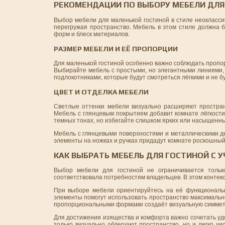
РЕКОМЕНДАЦИИ ПО ВЫБОРУ МЕБЕЛИ ДЛЯ
Выбор мебели для маленькой гостиной в стиле неоклассик
перегружая пространство. Мебель в этом стиле должна б
форм и блеск материалов.
РАЗМЕР МЕБЕЛИ И ЕЁ ПРОПОРЦИИ
Для маленькой гостиной особенно важно соблюдать пропо
Выбирайте мебель с простыми, но элегантными линиями, 
подлокотниками, которые будут смотреться лёгкими и не 
ЦВЕТ И ОТДЕЛКА МЕБЕЛИ
Светлые оттенки мебели визуально расширяют простран
Мебель с глянцевым покрытием добавит комнате лёгкости 
темных тонах, но избегайте слишком ярких или насыщенны
Мебель с глянцевыми поверхностями и металлическими д
элементы на ножках и ручках придадут комнате роскошный 
КАК ВЫБРАТЬ МЕБЕЛЬ ДЛЯ ГОСТИНОЙ С
Выбор мебели для гостиной не ограничивается тольк
соответствовала потребностям владельцев. В этом контек
При выборе мебели ориентируйтесь на её функциональ
элементы помогут использовать пространство максимальн
пропорциональными формами создаёт визуальную симметри
Для достижения изящества и комфорта важно сочетать уд
только визуально облегчают пространство, но и легко 