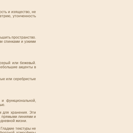
ость и изящество, не
етрию, утонченность
ьшить пространство.
ми спинками и узкими
-серый или бежевый.
 небольшие акценты в
тые или серебристые
 и функциональной,
ью.
м для хранения. Эти
и, прямыми линиями и
едневной жизни.
 Гладкие текстуры не
омфортной атмосферы