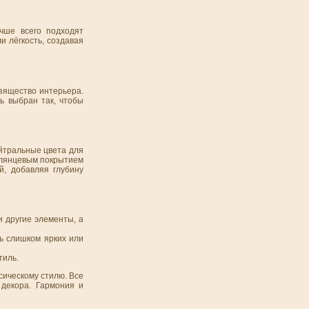
чше всего подходят
и лёгкость, создавая
изящество интерьера.
ь выбран так, чтобы
ейтральные цвета для
 глянцевым покрытием
й, добавляя глубину
и другие элементы, а
ь слишком ярких или
тиль.
сическому стилю. Все
декора. Гармония и