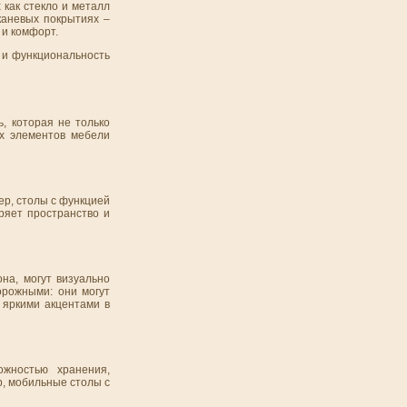
как стекло и металл
каневых покрытиях –
 и комфорт.
ь и функциональность
, которая не только
ех элементов мебели
ер, столы с функцией
ряет пространство и
на, могут визуально
орожными: они могут
 яркими акцентами в
ожностью хранения,
, мобильные столы с