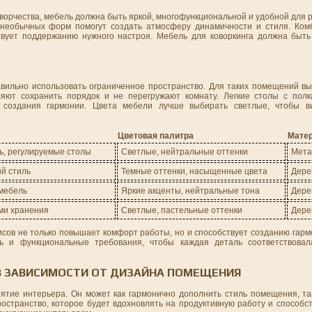
 творчества, мебель должна быть яркой, многофункциональной и удобной для 
и необычных форм помогут создать атмосферу динамичности и стиля. Ко
ствует поддержанию нужного настроя. Мебель для коворкинга должна быть 
вильно использовать ограниченное пространство. Для таких помещений в
яют сохранить порядок и не перегружают комнату. Легкие столы с пол
создания гармонии. Цвета мебели лучше выбирать светлые, чтобы в
Цветовая палитра
Мате
ь, регулируемые столы
Светлые, нейтральные оттенки
Мета
й стиль
Темные оттенки, насыщенные цвета
Дере
мебель
Яркие акценты, нейтральные тона
Дерев
ми хранения
Светлые, пастельные оттенки
Дере
ов не только повышает комфорт работы, но и способствует созданию гармо
ь и функциональные требования, чтобы каждая деталь соответствова
 В ЗАВИСИМОСТИ ОТ ДИЗАЙНА ПОМЕЩЕНИЯ
ятие интерьера. Он может как гармонично дополнить стиль помещения, т
остранство, которое будет вдохновлять на продуктивную работу и способс