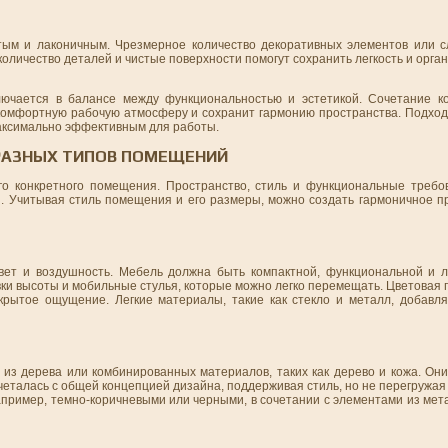
тым и лаконичным. Чрезмерное количество декоративных элементов или 
личество деталей и чистые поверхности помогут сохранить легкость и орган
чается в балансе между функциональностью и эстетикой. Сочетание ко
комфортную рабочую атмосферу и сохранит гармонию пространства. Подход
максимально эффективным для работы.
 РАЗНЫХ ТИПОВ ПОМЕЩЕНИЙ
о конкретного помещения. Пространство, стиль и функциональные требов
 Учитывая стиль помещения и его размеры, можно создать гармоничное пр
вет и воздушность. Мебель должна быть компактной, функциональной и 
ки высоты и мобильные стулья, которые можно легко перемещать. Цветовая
крытое ощущение. Легкие материалы, такие как стекло и металл, добавл
 из дерева или комбинированных материалов, таких как дерево и кожа. Он
еталась с общей концепцией дизайна, поддерживая стиль, но не перегружая
пример, темно-коричневыми или черными, в сочетании с элементами из мет