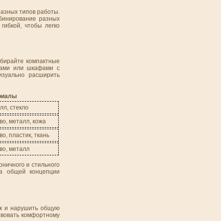
разных типов работы.
мбинирование разных
гибкой, чтобы легко
ыбирайте компактные
ками или шкафами с
изуально расширить
риалы
лл, стекло
во, металл, кожа
о, пластик, ткань
во, металл
ничного и стильного
ла общей концепции
ак и нарушить общую
твовать комфортному