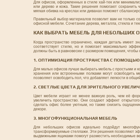
Для офисов, оформленных в стиле хай-тек или минимализ
или дерево и кожа. Такие решения помогают сохранить 
мягкая обивка на креслах или диванах поможет сбалансир
Правильный выбор материалов позволит вам не только со
офисной мебели. Сочетание дерева, металла, стекла и тек
КАК ВЫБРАТЬ МЕБЕЛЬ ДЛЯ НЕБОЛЬШИХ 
Когда пространство ограничено, каждая деталь имеет з
соответствует стилю, но и помогает максимально эффе
должны быть в равновесии с размером помещения, чтобы
1. ОПТИМИЗАЦИЯ ПРОСТРАНСТВА С ПОМОЩЬ
Для малых офисов лучше выбирать мебель с простыми и к
хранения или встроенными полками могут освободить ме
позволяет освободить пол, что добавляет легкости в общи
2. СВЕТЛЫЕ ЦВЕТА ДЛЯ ЗРИТЕЛЬНОГО УВЕЛИ
Цвет мебели играет не менее важную роль, чем её форм
увеличить пространство. Они создают эффект открытог
сделать офис более уютным, но также снизить ощущение
декоре.
3. МНОГОФУНКЦИОНАЛЬНАЯ МЕБЕЛЬ
Для небольших офисов идеально подойдут многофун
трансформируемые стеллажи. Эти решения позволяют эффе
выдвижными ящиками помогут разместить необходимые вещ