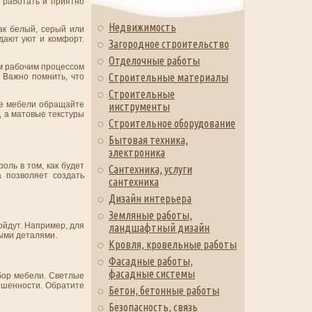
о работать и приятно
Недвижимость
ак белый, серый или
дают уют и комфорт.
Загородное строительство
Отделочные работы
ым рабочим процессом
Строительные материалы
 Важно помнить, что
Строительные
ре мебели обращайте
инструменты
, а матовые текстуры
Строительное оборудование
Бытовая техника,
электроника
ль в том, как будет
Сантехника, услуги
 позволяет создать
сантехника
Дизайн интерьера
Земляные работы,
ойдут. Например, для
ландшафтный дизайн
ыми деталями.
Кровля, кровельные работы
Фасадные работы,
фасадные системы
бор мебели. Светлые
ршенности. Обратите
Бетон, бетонные работы
Безопасность, связь