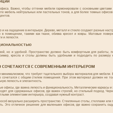
ЗИЦИИ
офиса. Важно, чтобы оттенки мебели гармонировали с основными цветами с
ите мебель нейтральных или пастельных тонов, а для более темных офисов
центов.
о и на ощущение в интерьере. Дерево, металл и стекло создают разные наст
 в помещении, такими как ткани, обивка кресел и ковры. Матовые повер
 и легкости.
КЦИОНАЛЬНОСТЬЮ
вой, но и удобной. Пространство должно быть комфортным для работы, п
ример, кресла и столы должны быть удобными и подходить по размеру к
О СОЧЕТАЮТСЯ С СОВРЕМЕННЫМ ИНТЕРЬЕРОМ
 минимализмом, что требует тщательного выбора материалов для мебели. 
о сочетался с общим стилем помещения. При этом материал должен не тол
ную легкость и элегантность.
ые офисы, где важна легкость и функциональность. Металлические каркасы и
ходят для сдержанных офисов, где важен строгий, но стильный подход. Че
етлыми элементами интерьера, создавая нужный контраст.
 способ визуально расширить пространство. Стеклянные столы, стеллажи или
сть. Это отличное решение для маленьких офисов, где важно сохранить ощ