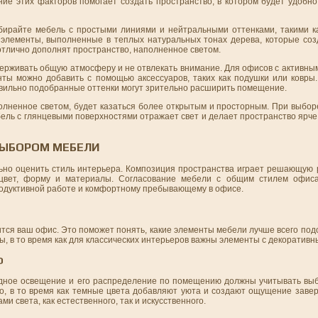
ание этих факторов помогает создать пространство, в котором будет удобн
ирайте мебель с простыми линиями и нейтральными оттенками, такими к
элементы, выполненные в теплых натуральных тонах дерева, которые соз
отлично дополнят пространство, наполненное светом.
держивать общую атмосферу и не отвлекать внимание. Для офисов с активн
нты можно добавить с помощью аксессуаров, таких как подушки или ковры.
авильно подобранные оттенки могут зрительно расширить помещение.
олненное светом, будет казаться более открытым и просторным. При выбо
бель с глянцевыми поверхностями отражает свет и делает пространство ярче
ВЫБОРОМ МЕБЕЛИ
но оценить стиль интерьера. Композиция пространства играет решающую ро
 цвет, форму и материалы. Согласование мебели с общим стилем офиса
родуктивной работе и комфортному пребывающему в офисе.
ится ваш офис. Это поможет понять, какие элементы мебели лучше всего под
 в то время как для классических интерьеров важны элементы с декоративн
О
одное освещение и его распределение по помещению должны учитывать вы
о, в то время как темные цвета добавляют уюта и создают ощущение заве
и света, как естественного, так и искусственного.