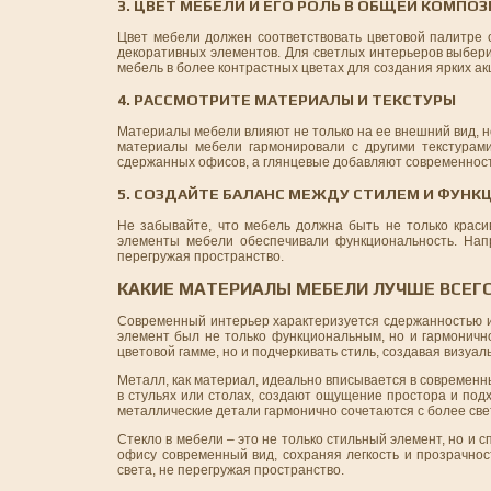
3. ЦВЕТ МЕБЕЛИ И ЕГО РОЛЬ В ОБЩЕЙ КОМПО
Цвет мебели должен соответствовать цветовой палитре 
декоративных элементов. Для светлых интерьеров выбер
мебель в более контрастных цветах для создания ярких ак
4. РАССМОТРИТЕ МАТЕРИАЛЫ И ТЕКСТУРЫ
Материалы мебели влияют не только на ее внешний вид, н
материалы мебели гармонировали с другими текстурами
сдержанных офисов, а глянцевые добавляют современности
5. СОЗДАЙТЕ БАЛАНС МЕЖДУ СТИЛЕМ И ФУН
Не забывайте, что мебель должна быть не только краси
элементы мебели обеспечивали функциональность. Нап
перегружая пространство.
КАКИЕ МАТЕРИАЛЫ МЕБЕЛИ ЛУЧШЕ ВСЕГ
Современный интерьер характеризуется сдержанностью и
элемент был не только функциональным, но и гармоничн
цветовой гамме, но и подчеркивать стиль, создавая визуаль
Металл, как материал, идеально вписывается в современн
в стульях или столах, создают ощущение простора и под
металлические детали гармонично сочетаются с более св
Стекло в мебели – это не только стильный элемент, но и
офису современный вид, сохраняя легкость и прозрачно
света, не перегружая пространство.