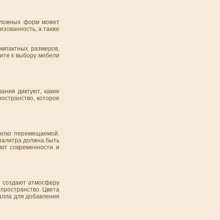
сложных форм может
изованность, а также
мпактных размеров,
ите к выбору мебели
ания диктуют, какие
остранство, которое
легко перемещаемой.
 палитра должна быть
яют современности и
и создают атмосферу
 пространство. Цвета
алла для добавления