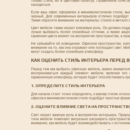
только стиль, но и цветовую палитру. Правильное сочет
находиться.
Если ваш офис оформлен в минималистичном стиле, выб
черный. Для современных интерьеров отлично подойдут 
Также обратите внимание на материалы: стекло и металл 
Цвет мебели также играет ключевую роль. Он должен под
лучше выбирать более спокойные оттенки, а яркие акце
гармония цвета влияет на восприятие пространства, а пр
Не забывайте об освещении. Офисное пространство, нап
внимание на то, как она отражает или поглощает свет. Ме
могут создать более спокойную атмосферу.
КАК ОЦЕНИТЬ СТИЛЬ ИНТЕРЬЕРА ПЕРЕД 
Перед тем как выбрать офисную мебель, важно вниматель
восприниматься каждый элемент мебели, включая его
гармоничную атмосферу, которая будет способствовать п
1. ОПРЕДЕЛИТЕ СТИЛЬ ИНТЕРЬЕРА
Для начала стоит точно определить, к какому стилю относ
офисов в минималистичном стиле подойдут простые формы,
2. ОЦЕНИТЕ ВЛИЯНИЕ СВЕТА НА ПРОСТРАНСТВ
Свет играет важную роль в восприятии интерьера. Прир
тона мебели помогают визуально расширить пространств
внимание, как мебель будет взаимодействовать с источникам