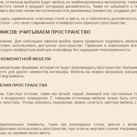
м, отличным выбором будет мебель из комбинированных материалов, таких 
чистоту линий и придают интерьеру динамичность. Также не забывайте о т
овать жесткие линии металлических или деревянных элементов, создавая уют
здать гармоничное сочетание стиля и цвета, но и обеспечить долговечност
стиля – это залог современного и комфортного офисного пространства.
ОФИСОВ: УЧИТЫВАЕМ ПРОСТРАНСТВО
начение. Для небольших офисов крайне важно правильно подобрать мебель
ктивно использовать доступное пространство. Гармония и композиция вс
 создать комфортную рабочую атмосферу без ощущения перегруженности.
Ю КОМПАКТНОЙ МЕБЕЛИ
омпактными формами, которая не будет загромождать пространство. Наприм
сто для других элементов интерьера. Мебель на ножках визуально расши
й вид комнаты.
ЧЕНИЯ ПРОСТРАНСТВА
а. Светлые оттенки, такие как белый, серый, бежевый или пастельные то
о и воздушного помещения. С темными оттенками мебели лучше быть ост
 простора. Чтобы избежать перегрузки, можно сочетать светлую мебель с
кциональные элементы, такие как раскладные столы, кресла с возм
ктивно использовать пространство, при этом не жертвуя стилем. Например
и, не занимая много места.