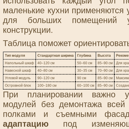
использовать каждый угол
маленькие кухни применяются 
для больших помещений у
конструкции.
Таблица поможет ориентироват
Тип модуля
Стандартная ширина
Глубина
Высота
Рекоме
Напольный шкаф
40–120 см
50–60 см
85–90 см
Для хра
Навесной шкаф
40–80 см
30–35 см
70–90 см
Для хра
Угловой модуль
90–120 см
90 см
85–90 см
Максима
Островной блок
100–180 см
60–100 см
85–90 см
Создан
При планировании важно у
модулей без демонтажа всей
полками и съемными фасад
адаптацию
под изменяющие