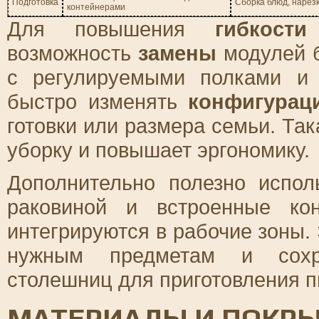
Подготовка
Сборка блюд, нарез
контейнерами
Для повышения
гибкости
возможность
замены
модулей б
с регулируемыми полками и
быстро изменять
конфигурац
готовки или размера семьи. Та
уборку и повышает эргономику.
Дополнительно полезно испо
раковиной и встроенные ко
интегрируются в рабочие зоны.
нужным предметам и сохра
столешниц для приготовления 
МАТЕРИАЛЫ И ПОКРЫ