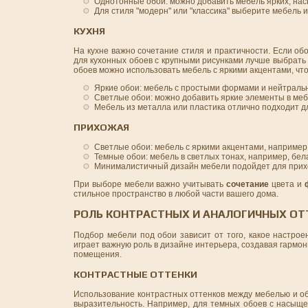
Однотонные обои: можно добавить мебель ярких, нас
Для стиля "модерн" или "классика" выберите мебель 
КУХНЯ
На кухне важно сочетание стиля и практичности. Если о
для кухонных обоев с крупными рисунками лучше выбрат
обоев можно использовать мебель с яркими акцентами, чт
Яркие обои: мебель с простыми формами и нейтраль
Светлые обои: можно добавить яркие элементы в меб
Мебель из металла или пластика отлично подходит д
ПРИХОЖАЯ
Светлые обои: мебель с яркими акцентами, например
Темные обои: мебель в светлых тонах, например, бел
Минималистичный дизайн мебели подойдет для прихо
При выборе мебели важно учитывать
сочетание
цвета и
стильное пространство в любой части вашего дома.
РОЛЬ КОНТРАСТНЫХ И АНАЛОГИЧНЫХ ОТ
Подбор мебели под обои зависит от того, какое настрое
играет важную роль в дизайне интерьера, создавая гармон
помещения.
КОНТРАСТНЫЕ ОТТЕНКИ
Использование контрастных оттенков между мебелью и о
выразительность. Например, для темных обоев с насыще