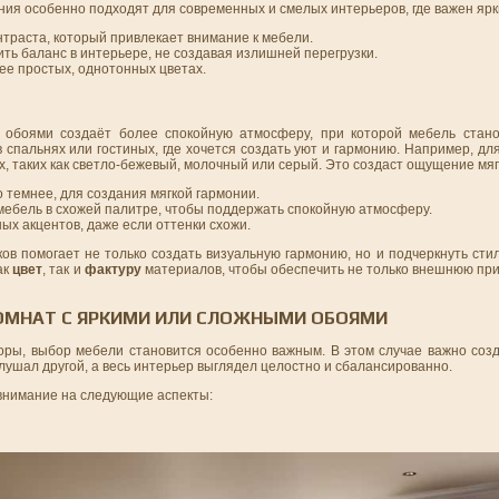
ния особенно подходят для современных и смелых интерьеров, где важен ярк
нтраста, который привлекает внимание к мебели.
ть баланс в интерьере, не создавая излишней перегрузки.
ее простых, однотонных цветах.
 обоями создаёт более спокойную атмосферу, при которой мебель стано
спальнях или гостиных, где хочется создать уют и гармонию. Например, дл
, таких как светло-бежевый, молочный или серый. Это создаст ощущение мяг
о темнее, для создания мягкой гармонии.
мебель в схожей палитре, чтобы поддержать спокойную атмосферу.
ых акцентов, даже если оттенки схожи.
ов помогает не только создать визуальную гармонию, но и подчеркнуть сти
ак
цвет
, так и
фактуру
материалов, чтобы обеспечить не только внешнюю при
КОМНАТ С ЯРКИМИ ИЛИ СЛОЖНЫМИ ОБОЯМИ
зоры, выбор мебели становится особенно важным. В этом случае важно соз
лушал другой, а весь интерьер выглядел целостно и сбалансированно.
внимание на следующие аспекты: