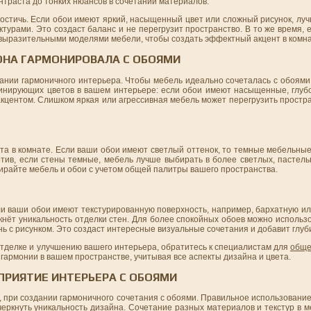
нтраста до тонких нюансов в сочетании материалов.
достичь. Если обои имеют яркий, насыщенный цвет или сложный рисунок, лу
урами. Это создаст баланс и не перегрузит пространство. В то же время, 
 выразительными моделями мебели, чтобы создать эффектный акцент в комна
 ОНА ГАРМОНИРОВАЛА С ОБОЯМИ
дании гармоничного интерьера. Чтобы мебель идеально сочеталась с обоями
минирующих цветов в вашем интерьере: если обои имеют насыщенные, глубо
кцентом. Слишком яркая или агрессивная мебель может перегрузить простран
та в комнате. Если ваши обои имеют светлый оттенок, то темные мебельные
ротив, если стены темные, мебель лучше выбирать в более светлых, пастел
ирайте мебель и обои с учетом общей палитры вашего пространства.
и ваши обои имеют текстурированную поверхность, например, бархатную ил
кнёт уникальность отделки стен. Для более спокойных обоев можно использ
нь с рисунком. Это создаст интересные визуальные сочетания и добавит глуб
тделке и улучшению вашего интерьера, обратитесь к специалистам для
обще
 гармонии в вашем пространстве, учитывая все аспекты дизайна и цвета.
СПРИЯТИЕ ИНТЕРЬЕРА С ОБОЯМИ
, при создании гармоничного сочетания с обоями. Правильное использование
черкнуть уникальность дизайна. Сочетание разных материалов и текстур в 