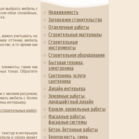
чше выбрать мебель с
Недвижимость
если обои спокойные,
те.
Загородное строительство
Отделочные работы
Строительные материалы
, важно учитывать не
кие оттенки, мебель
Строительные
ство, в то время как
инструменты
Строительное оборудование
Бытовая техника,
 элементы, такие как
электроника
ьных тонах. Обратите
Сантехника, услуги
сантехника
Дизайн интерьера
и с мелким рисунком,
Земляные работы,
овать мебель с более
ландшафтный дизайн
ины интерьеру.
Кровля, кровельные работы
строительных работ
.
Фасадные работы,
фасадные системы
Бетон, бетонные работы
 текстур в интерьере
Безопасность, связь
мебели и обоях может