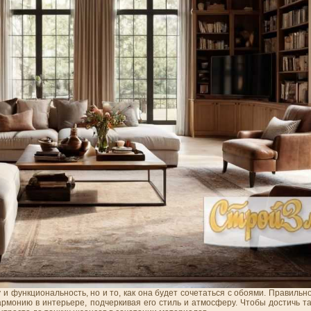
и функциональность, но и то, как она будет сочетаться с обоями. Правиль
армонию в интерьере, подчеркивая его стиль и атмосферу. Чтобы достичь т