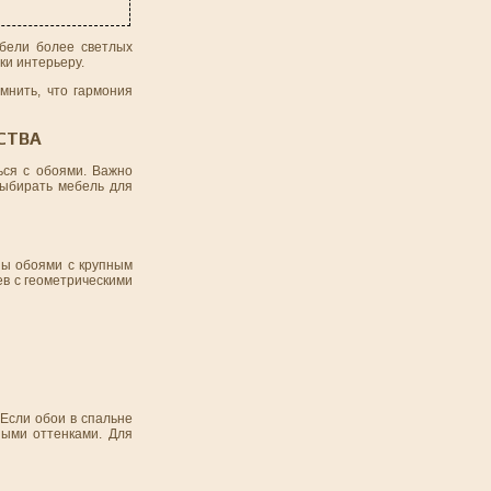
ебели более светлых
ки интерьеру.
мнить, что гармония
СТВА
ься с обоями. Важно
выбирать мебель для
ны обоями с крупным
ев с геометрическими
 Если обои в спальне
ными оттенками. Для