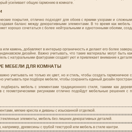
орый усиливает общую гармонию в комнате.
И
ические покрытия, отлично подходят для обоев с яркими узорами и сложны
 создавая баланс между декоративными элементами. В то время как мебель
, может хорошо сочетаться с более нейтральными и однотонными обоями, со
жа или камень, добавляют в интерьер органичность и делают его более заве
кандинавском дизайне. Важно учитывать, что такие материалы могут быть ка
ебель с натуральными фактурами создаёт уют и привлекает внимание к детал
РЕ МЕБЕЛИ ДЛЯ КОМНАТЫ
ажно учитывать не только их цвет, но и стиль, чтобы создать гармоничное 
но учитывать при подборе мебели, чтобы сохранить единый дизайн простран
 подбирать мебель с элементами традиционного стиля, такими как дере
ев с геометрическими рисунками отлично подойдут мебельные решения с
нтами, мягкие кресла и диваны с изысканной отделкой.
стеклянные элементы, мебель без лишних декоративных деталей.
 например, древесины с грубой текстурой или мебель в стиле кантри.