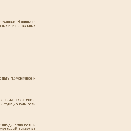
держанной. Например,
нных или пастельных
оздать гармоничное и
налогичных оттенков
я и функциональности
ению динамичность и
изуальный акцент на