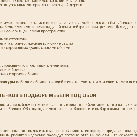
ыщенных цветов, например, красного или синего.
из натуральных материалов с текстурой дерева.
бои имеют яркие цвета или интересные узоры, мебель должна быть более с
ь мебель с минималистичным дизайном и нейтральными цветами. Для одното
обы добавить динамики пространству.
ными оттенками.
ели, например, красные или синие стулья.
ля современных кухонь с яркими обоями.
, с красными или желтыми элементами.
ая или бежевая.
жих с яркими обоями.
фактуры
мебели с обоями в каждой комнате. Учитывая эти советы, можно с
ТЕНКОВ В ПОДБОРЕ МЕБЕЛИ ПОД ОБОИ
ние и атмосферу вы хотите создать в комнате. Сочетание контрастных и а
ию и баланс. Оба подхода имеют свои особенности, и выбор зависит от стил
боями помогает выделить отдельные элементы интерьера, придавая помещ
нным рисунком идеально подойдут светлые оттенки мебели. Это создаст в