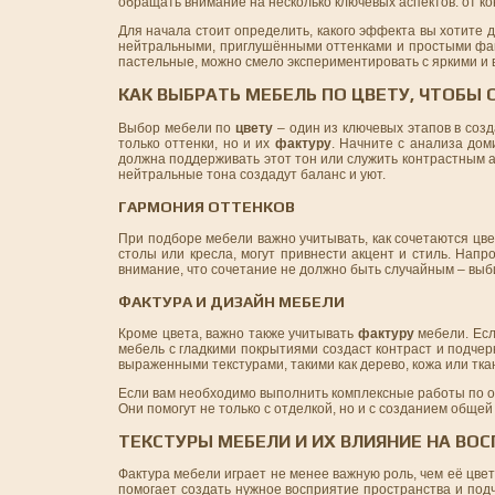
обращать внимание на несколько ключевых аспектов: от ко
Для начала стоит определить, какого эффекта вы хотите 
нейтральными, приглушёнными оттенками и простыми факт
пастельные, можно смело экспериментировать с яркими и
КАК ВЫБРАТЬ МЕБЕЛЬ ПО ЦВЕТУ, ЧТОБЫ
Выбор мебели по
цвету
– один из ключевых этапов в соз
только оттенки, но и их
фактуру
. Начните с анализа до
должна поддерживать этот тон или служить контрастным а
нейтральные тона создадут баланс и уют.
ГАРМОНИЯ ОТТЕНКОВ
При подборе мебели важно учитывать, как сочетаются цве
столы или кресла, могут привнести акцент и стиль. Нап
внимание, что сочетание не должно быть случайным – выб
ФАКТУРА И ДИЗАЙН МЕБЕЛИ
Кроме цвета, важно также учитывать
фактуру
мебели. Есл
мебель с гладкими покрытиями создаст контраст и подчер
выраженными текстурами, такими как дерево, кожа или тка
Если вам необходимо выполнить комплексные работы по о
Они помогут не только с отделкой, но и с созданием общей
ТЕКСТУРЫ МЕБЕЛИ И ИХ ВЛИЯНИЕ НА ВО
Фактура мебели играет не менее важную роль, чем её цвет
помогает создать нужное восприятие пространства и под