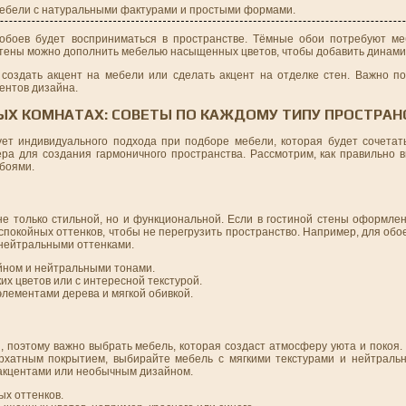
мебели с натуральными фактурами и простыми формами.
 обоев будет восприниматься в пространстве. Тёмные обои потребуют м
е стены можно дополнить мебелью насыщенных цветов, чтобы добавить динами
 создать акцент на мебели или сделать акцент на отделке стен. Важно по
ентов дизайна.
НЫХ КОМНАТАХ: СОВЕТЫ ПО КАЖДОМУ ТИПУ ПРОСТРАН
ет индивидуального подхода при подборе мебели, которая будет сочетат
ра для создания гармоничного пространства. Рассмотрим, как правильно 
обоями.
не только стильной, но и функциональной. Если в гостиной стены оформле
спокойных оттенков, чтобы не перегрузить пространство. Например, для обо
 нейтральными оттенками.
йном и нейтральными тонами.
их цветов или с интересной текстурой.
элементами дерева и мягкой обивкой.
 поэтому важно выбрать мебель, которая создаст атмосферу уюта и покоя.
рхатным покрытием, выбирайте мебель с мягкими текстурами и нейтраль
 акцентами или необычным дизайном.
ых оттенков.