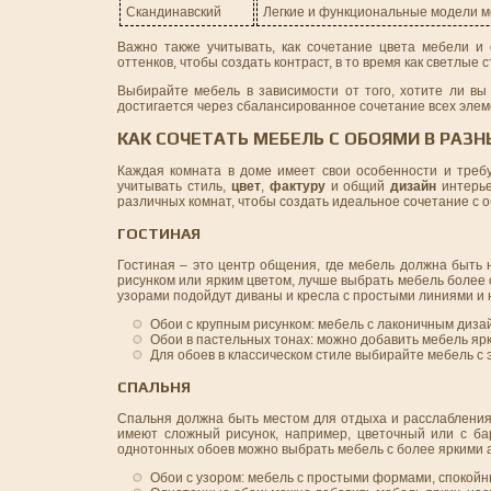
Скандинавский
Легкие и функциональные модели 
Важно также учитывать, как сочетание цвета мебели и
оттенков, чтобы создать контраст, в то время как светлы
Выбирайте мебель в зависимости от того, хотите ли вы
достигается через сбалансированное сочетание всех элем
КАК СОЧЕТАТЬ МЕБЕЛЬ С ОБОЯМИ В РАЗ
Каждая комната в доме имеет свои особенности и требу
учитывать стиль,
цвет
,
фактуру
и общий
дизайн
интерье
различных комнат, чтобы создать идеальное сочетание с 
ГОСТИНАЯ
Гостиная – это центр общения, где мебель должна быть 
рисунком или ярким цветом, лучше выбрать мебель более 
узорами подойдут диваны и кресла с простыми линиями и
Обои с крупным рисунком: мебель с лаконичным диза
Обои в пастельных тонах: можно добавить мебель ярк
Для обоев в классическом стиле выбирайте мебель с 
СПАЛЬНЯ
Спальня должна быть местом для отдыха и расслабления,
имеют сложный рисунок, например, цветочный или с ба
однотонных обоев можно выбрать мебель с более яркими
Обои с узором: мебель с простыми формами, спокойн