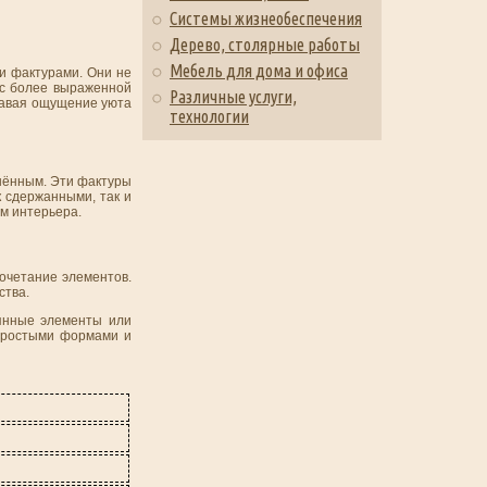
Системы жизнеобеспечения
Дерево, столярные работы
Мебель для дома и офиса
ми фактурами. Они не
 с более выраженной
Различные услуги,
здавая ощущение уюта
технологии
ршённым. Эти фактуры
к сдержанными, так и
ям интерьера.
сочетание элементов.
ства.
вянные элементы или
 простыми формами и