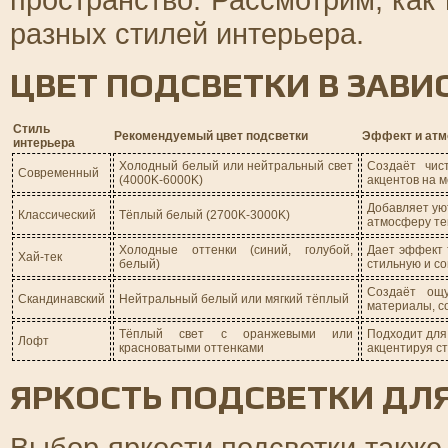
разных стилей интерьера.
ЦВЕТ ПОДСВЕТКИ В ЗАВИ
Стиль
Рекомендуемый цвет подсветки
Эффект и ат
интерьера
Холодный белый или нейтральный свет
Создаёт чис
Современный
(4000K-6000K)
акцентов на м
Добавляет ую
Классический
Тёплый белый (2700K-3000K)
атмосферу те
Холодные оттенки (синий, голубой,
Дает эффект 
Хай-тек
белый)
стильную и с
Создаёт ощу
Скандинавский
Нейтральный белый или мягкий тёплый
материалы, с
Тёплый свет с оранжевыми или
Подходит для
Лофт
красноватыми оттенками
акцентируя ст
ЯРКОСТЬ ПОДСВЕТКИ ДЛ
Выбор яркости подсветки также