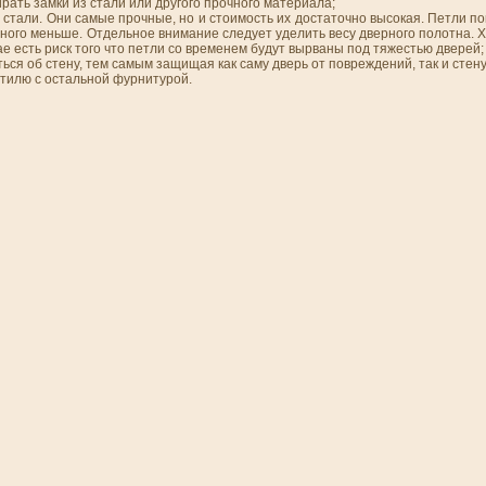
рать замки из стали или другого прочного материала;
 стали. Они самые прочные, но и стоимость их достаточно высокая. Петли п
ного меньше. Отдельное внимание следует уделить весу дверного полотна. 
ае есть риск того что петли со временем будут вырваны под тяжестью дверей;
ться об стену, тем самым защищая как саму дверь от повреждений, так и стен
 стилю с остальной фурнитурой.