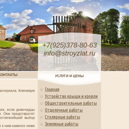
+7(925)378-80-63
info@stroyzlat.ru
КОНТАКТЫ
УСЛУГИ И ЦЕНЫ
Главная
материала. Ключевую
Устройство крыши и кровли
Общестроительные работы
Отделочные работы
аях, если домочадцы
и. Они предотвратят
Столярные работы
 отличнейший выбор
Земляные работы
я к ним намного ниже