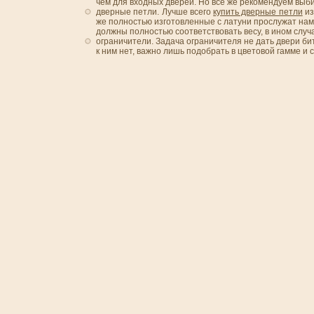
чем для входных дверей. Но все же рекомендуем выби
дверные петли. Лучше всего
купить дверные петли
из
же полностью изготовленные с латуни прослужат нам
должны полностью соответствовать весу, в ином случ
ограничители. Задача ограничителя не дать двери би
к ним нет, важно лишь подобрать в цветовой гамме и