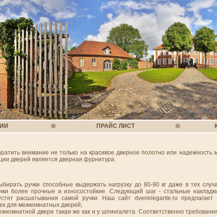
НИИ
ПРАЙС ЛИСТ
ратить внимание не только на красивое дверное полотно или надежность 
ации дверей является дверная фурнитура.
ыбирать ручки способные выдержать нагрузку до 80-90 кг даже в тех случ
чки более прочные и износостойкие. Следующий шаг - стальные накладк
стят расшатывания самой ручки. Наш сайт dverielegante.ru предлагает
ек для межкомнатных дверей;
межкомнатной двери такая же как и у шпингалета. Соответственно требовани