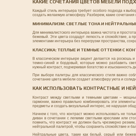
КАКИЕ СОЧЕТАНИЯ ЦВЕТОВ МЕБЕЛИ ПОД
Каждый стиль интерьера требует особого подхода к выбо
создать желаемую атмосферу. Разберем, какие сочетания
МИНИМАЛИЗМ: СВЕТЛЫЕ ТОНА И НЕЙТРАЛЬНЫ
Для минималистского интерьера важна чистота и простота.
бежевый. Эти цвета создадут легкость и спокойствие, а 
элементами интерьера без перегрузки пространства, сохра
КЛАССИКА: ТЕПЛЫЕ И ТЕМНЫЕ ОТТЕНКИ С КО
В классическом интерьере акцент делается на роскошь и 
темно-синий и бордовый, которые можно разбавить све
нужный контраст, подчеркивая богатство и изысканность д
При выборе палитры для классического стиля важно собл
сочетание цвета мебели создает атмосферу уюта и солидно
КАК ИСПОЛЬЗОВАТЬ КОНТРАСТНЫЕ И НЕ
Контраст между светлыми и темными цветами – мощный
гармонии, важно правильно комбинировать эти элементы
предметы и создать визуальный интерес, не нарушая об
Начнем с того, что контраст можно использовать не тол
диван в сочетании с легкими светлыми креслами или ст
помнить, что контраст не должен быть чрезмерно резким
нейтральной палитрой, чтобы сохранить спокойствие и ба
Нейтральные цвета, такие как белый, серый или беже