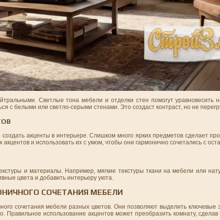
ейтральными. Светлые тона мебели и отделки стен помогут уравновесить 
я с белыми или светло-серыми стенами. Это создаст контраст, но не перегр
ТОВ
ы создать акценты в интерьере. Слишком много ярких предметов сделает пр
 акцентов и использовать их с умом, чтобы они гармонично сочетались с ост
текстуры и материалы. Например, мягкие текстуры ткани на мебели или на
ивные цвета и добавить интерьеру уюта.
ОНИЧНОГО СОЧЕТАНИЯ МЕБЕЛИ
чного сочетания мебели разных цветов. Они позволяют выделить ключевые 
во. Правильное использование акцентов может преобразить комнату, сделав