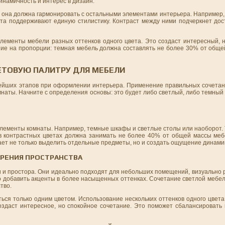
намичность и интерес в дизайн.
о она должна гармонировать с остальными элементами интерьера. Например
та поддерживают единую стилистику. Контраст между ними подчеркнет дост
лементы мебели разных оттенков одного цвета. Это создаст интересный, 
ние на пропорции: темная мебель должна составлять не более 30% от обще
ЕТОВУЮ ПАЛИТРУ ДЛЯ МЕБЕЛИ
ейших этапов при оформлении интерьера. Применение правильных сочетан
мнаты. Начните с определения основы: это будет либо светлый, либо темный 
элементы комнаты. Например, темные шкафы и светлые столы или наоборот. 
в контрастных цветах должна занимать не более 40% от общей массы меб
ает не только выделить отдельные предметы, но и создать ощущение динамик
РЕНИЯ ПРОСТРАНСТВА
и и простора. Они идеально подходят для небольших помещений, визуально 
 добавить акценты в более насыщенных оттенках. Сочетание светлой мебел
тво.
ься только одним цветом. Использование нескольких оттенков одного цвет
оздаст интересное, но спокойное сочетание. Это поможет сбалансировать 