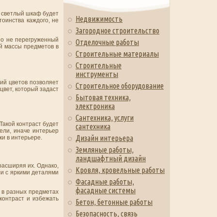
, светлый шкаф будет
Недвижимость
оинства каждого, не
Загородное строительство
но не перегруженный
Отделочные работы
й массы предметов в
Строительные материалы
Строительные
инструменты
ий цветов позволяет
Строительное оборудование
цвет, который задаст
Бытовая техника,
электроника
Сантехника, услуги
Такой контраст будет
сантехника
ели, иначе интерьер
Дизайн интерьера
и в интерьере.
Земляные работы,
ландшафтный дизайн
расширяя их. Однако,
Кровля, кровельные работы
и с яркими деталями
Фасадные работы,
фасадные системы
а в разных предметах
контраст и избежать
Бетон, бетонные работы
Безопасность, связь