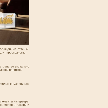
насыщенные оттенки.
узит пространство.
остранство визуально
альной палитрой.
туральные материалы
элементы интерьера,
 её более стильной и