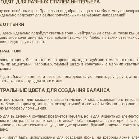
ХОДЯТ ДЛЯ РАЗНЫХ СТИЛЕЙ ИНТЕРЬЕРА
ру цветовой палитры. Правильно подобранные цвета мебели могут подчеркн
 идеально подходят для самых популярных интерьерных направлений.
Е ОТТЕНКИ
 Здесь идеально подойдут светлые тона и нейтральные оттенки, такие как б
правильное сочетание палитры добавит гармонию. Мебель в таких оттенках б
няя визуальную легкость.
НТРАСТОМ
элегантность. Для этого стиля хорошо подходят глубокие темные оттенки, т
тлыми акцентами. Например, темный шкаф в сочетании с мягкими светлы
изайна.
юдать баланс: темные и светлые тона должны дополнять друг друга, а не 
сти, характерную для этого стиля.
ЙТРАЛЬНЫЕ ЦВЕТА ДЛЯ СОЗДАНИЯ БАЛАНСА
 инструмент для создания выразительного и сбалансированного интерье
 мебели. Например, контраст между темной и светлой мебелью позволяет
щую атмосферу помещения.
ько для выделения крупных предметов мебели, но и для акцентных элемент
олом в нейтральных тонах сделает дизайн сбалансированным и привлекате
, иначе он может создать ощущение дисгармонии. Лучший подход – сочетать
ланс.
вый, могут быть использованы для создания фона, на котором яркие эл