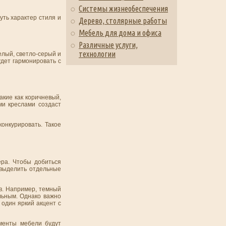
Системы жизнеобеспечения
уть характер стиля и
Дерево, столярные работы
Мебель для дома и офиса
Различные услуги,
технологии
елый, светло-серый и
удет гармонировать с
акие как коричневый,
ми креслами создаст
конкурировать. Такое
ра. Чтобы добиться
 выделить отдельные
ов. Например, темный
льным. Однако важно
 один яркий акцент с
ементы мебели будут