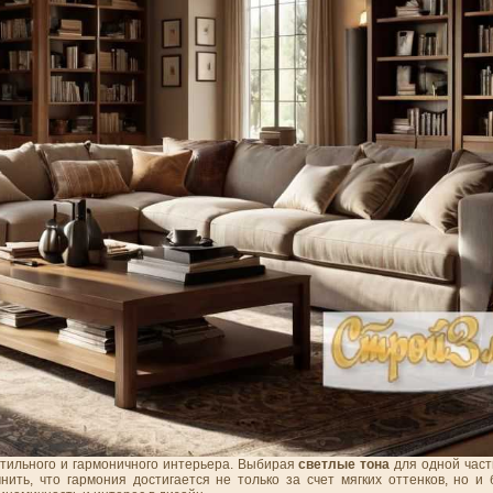
стильного и гармоничного интерьера. Выбирая
светлые тона
для одной част
ить, что гармония достигается не только за счет мягких оттенков, но и 