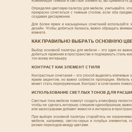
Комбинируя темные и светлые элементы, вы привнесете ди
Определяя цветовую палитру для мебели, учитывайте, чт
прекрасно сочетаться с темным столом, если оба предме
создавая дисгармонии.
Для более ярких и насыщенных сочетаний используйте э
дизайн. Чтобы добиться баланса, важно обращать внима
комнате.
КАК ПРАВИЛЬНО ВЫБРАТЬ ОСНОВНУЮ ЦВ
Выбор основной палитры для мебели – это один из важн
добиться гармонии в пространстве и подчеркнуть стиль ко
тон всему интерьеру.
КОНТРАСТ КАК ЭЛЕМЕНТ СТИЛЯ
Контрастные сочетания – это способ выделить ключевые 
ярким акцентом, но важно соблюсти пропорции. Мебель 
может стать перегруженным. Контраст в сочетаниях помог
ИСПОЛЬЗОВАНИЕ СВЕТЛЫХ ТОНОВ ДЛЯ РАСШИ
Светлые тона мебели помогут создать атмосферу легкост
чтобы не сделать интерьер слишком однообразным, важно
или аксессуарами добавит живости и интереса в пространс
При выборе основной палитры старайтесь не ограничиват
мебели, например, светло-серых и голубых элементов, с
резких переходов между цветами.