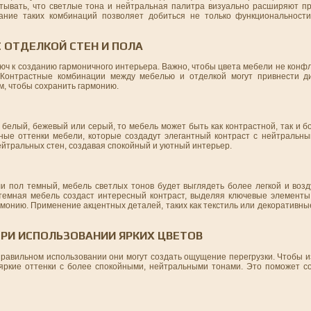
итывать, что светлые тона и нейтральная палитра визуально расширяют пр
ание таких комбинаций позволяет добиться не только функциональности
С ОТДЕЛКОЙ СТЕН И ПОЛА
люч к созданию гармоничного интерьера. Важно, чтобы цвета мебели не конф
. Контрастные комбинации между мебелью и отделкой могут привнести д
ом, чтобы сохранить гармонию.
белый, бежевый или серый, то мебель может быть как контрастной, так и бо
ые оттенки мебели, которые создадут элегантный контраст с нейтральны
йтральных стен, создавая спокойный и уютный интерьер.
и пол темный, мебель светлых тонов будет выглядеть более легкой и возд
 темная мебель создаст интересный контраст, выделяя ключевые элементы
армонию. Применение акцентных деталей, таких как текстиль или декоративн
ПРИ ИСПОЛЬЗОВАНИИ ЯРКИХ ЦВЕТОВ
еправильном использовании они могут создать ощущение перегрузки. Чтобы и
яркие оттенки с более спокойными, нейтральными тонами. Это поможет с