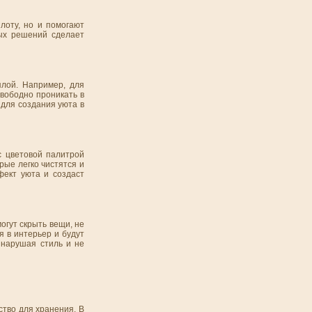
лоту, но и помогают
ных решений сделает
плой. Например, для
свободно проникать в
 для создания уюта в
с цветовой палитрой
рые легко чистятся и
фект уюта и создаст
огут скрыть вещи, не
я в интерьер и будут
 нарушая стиль и не
ство для хранения. В