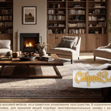
ор красивой мебели, но и грамотное зонирование пространства. В ограниче
пример, для хранения вещей подойдут многофункциональные шкафы с ра