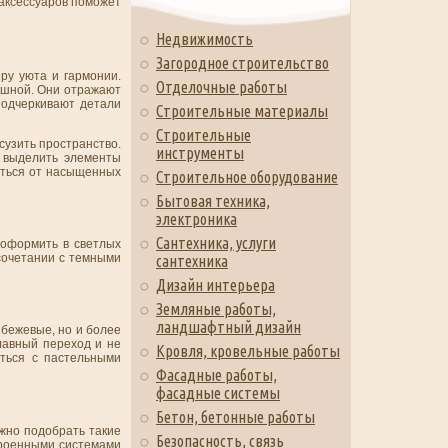
 аксессуаров поможет
Недвижимость
Загородное строительство
ру уюта и гармонии.
Отделочные работы
душной. Они отражают
подчеркивают детали
Строительные материалы
Строительные
 сузить пространство.
инструменты
ы выделить элементы
заться от насыщенных
Строительное оборудование
Бытовая техника,
электроника
Сантехника, услуги
 оформить в светлых
 сочетании с темными
сантехника
Дизайн интерьера
Земляные работы,
ландшафтный дизайн
 бежевые, но и более
лавный переход и не
Кровля, кровельные работы
ться с пастельными
Фасадные работы,
фасадные системы
Бетон, бетонные работы
жно подобрать такие
Безопасность, связь
строенными системами