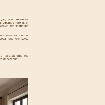
омоды, расположенные
ть скрытые источники
естами для хранения
лам, которые помогут
рева пола, что также
ть пространство без
ее просторной.