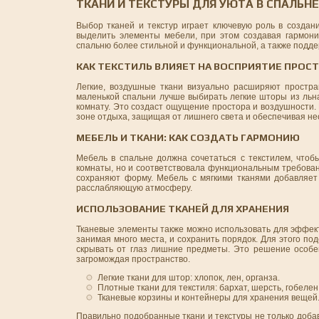
ТКАНИ И ТЕКСТУРЫ ДЛЯ УЮТА В СПАЛЬНЕ
Выбор тканей и текстур играет ключевую роль в создан
выделить элементы мебели, при этом создавая гармон
спальню более стильной и функциональной, а также подд
КАК ТЕКСТИЛЬ ВЛИЯЕТ НА ВОСПРИЯТИЕ ПРОС
Легкие, воздушные ткани визуально расширяют простра
маленькой спальни лучше выбирать легкие шторы из льна
комнату. Это создаст ощущение простора и воздушности.
зоне отдыха, защищая от лишнего света и обеспечивая н
МЕБЕЛЬ И ТКАНИ: КАК СОЗДАТЬ ГАРМОНИЮ
Мебель в спальне должна сочетаться с текстилем, чтоб
комнаты, но и соответствовала функциональным требован
сохраняют форму. Мебель с мягкими тканями добавляет
расслабляющую атмосферу.
ИСПОЛЬЗОВАНИЕ ТКАНЕЙ ДЛЯ ХРАНЕНИЯ
Тканевые элементы также можно использовать для эффект
занимая много места, и сохранить порядок. Для этого по
скрывать от глаз лишние предметы. Это решение особен
загромождая пространство.
Легкие ткани для штор: хлопок, лен, органза.
Плотные ткани для текстиля: бархат, шерсть, гобелен
Тканевые корзины и контейнеры для хранения вещей
Правильно подобранные ткани и текстуры не только добав