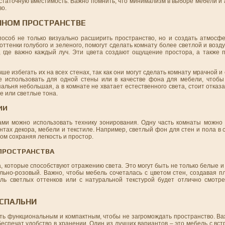
остаточную вместимость. Важно помнить, что минимализм в выборе мебели и
во.
ЕННОМ ПРОСТРАНСТВЕ
особ не только визуально расширить пространство, но и создать атмосфе
оттенки голубого и зеленого, помогут сделать комнату более светлой и воз
х, где важно каждый луч. Эти цвета создают ощущение простора, а также 
ше избегать их на всех стенах, так как они могут сделать комнату мрачной и
е использовать для одной стены или в качестве фона для мебели, чтоб
пальня небольшая, а в комнате не хватает естественного света, стоит отка
е или светлые тона.
ИИ
ми можно использовать технику зонирования. Одну часть комнаты можно
нтах декора, мебели и текстиле. Например, светлый фон для стен и пола в
ом сохраняя легкость и простор.
ПРОСТРАНСТВА
, которые способствуют отражению света. Это могут быть не только белые и
льно-розовый. Важно, чтобы мебель сочеталась с цветом стен, создавая п
ь светлых оттенков или с натуральной текстурой будет отлично смотре
 СПАЛЬНИ
ть функциональным и компактным, чтобы не загромождать пространство. Ва
беспечат удобство в хранении. Один из лучших вариантов – это мебель с в