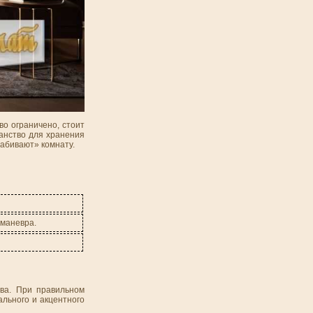
во ограничено, стоит
анство для хранения
забивают» комнату.
 маневра.
тва. При правильном
ального и акцентного