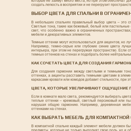
которые не займут много места, но при этом обеспечат д
создать легкость в восприятии и не перегрузит пространст
ВЫБОР ЦВЕТА ДЛЯ СПАЛЬНИ В ОГРАНИЧ
В небольших спальнях правильный выбор цвета – это сп
Светлые тона, такие как бежевый, белый или пастельные 
свет, что особенно важно в ограниченных пространства
мебели и декоративных элементов.
Темные оттенки могут использоваться для акцентов, но луч
Например, темно-серые или глубокие синие цвета лучш
интерьера, при этом не перегружая пространство. Если с
темных оттенков на стенах и подобрать более нейтральны
КАК СОЧЕТАТЬ ЦВЕТА ДЛЯ СОЗДАНИЯ ГАРМОН
Для создания гармонии между светлыми и темными тона
оттенках, а акценты расставить темными цветами в элеме
каркасами кровати или комодов добавит стильности, при эт
ЦВЕТА, КОТОРЫЕ УВЕЛИЧИВАЮТ ОЩУЩЕНИЕ 
Если в комнате мало света, рекомендуется выбирать цвета
теплые оттенки – кремовый, светлый персиковый или пы
нарушая общую гармонию. Например, деревянная мебел
оттенками на стенах.
КАК ВЫБРАТЬ МЕБЕЛЬ ДЛЯ КОМПАКТНОЙ
В компактной спальне каждый элемент мебели должен бы
предметы, которые не только выполнят свою роль, но и о