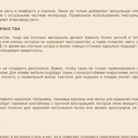
ии уюта и комфорта в спальне. Ткани не только добавляют визуальную теп
ию с остальными частями интерьера. Правильное использование текстур
ержит атмосферу уюта.
ТРАНСТВА
нство, тогда как плотные материалы делают комнату более уютной и те
 или хлопка, которые не загружают пространство, а также позволят свету 
 В то время как плотные шторы в более темных оттенках идеально подходят
еобходимую приватность.
ы не создавать диссонанса. Важно, чтобы ткань не только гармонировала 
иям. Для обивки мебели подойдут ткани с износостойкими покрытиями, кото
 теплоту, а правильный выбор текстиля для подушек и пледов усилит эф
ивного хранения. Например, тканевые корзины или чехлы для хранения пом
дойдут тканевые контейнеры с прочной конструкцией, которые легко впишутс
но полезно для хранения постельного белья или мелких аксессуаров, не
.
.
ляют в интерьер стиль и уют, но и помогают создавать практичное простран