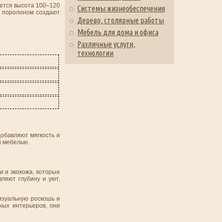
уется высота 100–120
Системы жизнеобеспечения
с поролоном создают
Дерево, столярные работы
Мебель для дома и офиса
Различные услуги,
технологии
обавляют мягкость и
й мебелью.
и и экокожа, которые
вляют глубину и уют,
изуальную роскошь и
ных интерьеров, они