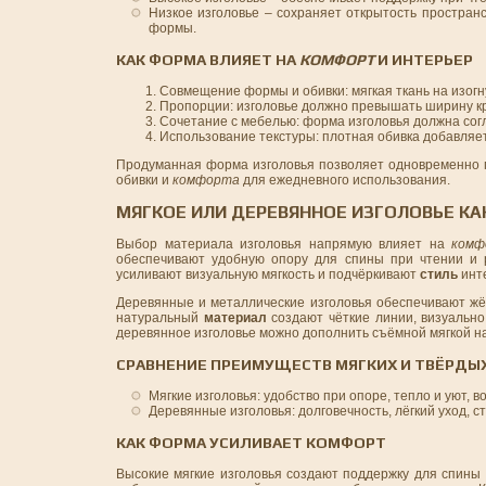
Низкое изголовье – сохраняет открытость простран
формы.
КАК ФОРМА ВЛИЯЕТ НА
КОМФОРТ
И ИНТЕРЬЕР
Совмещение формы и обивки: мягкая ткань на изог
Пропорции: изголовье должно превышать ширину кро
Сочетание с мебелью: форма изголовья должна сог
Использование текстуры: плотная обивка добавляет
Продуманная форма изголовья позволяет одновременно 
обивки и
комфорта
для ежедневного использования.
МЯГКОЕ ИЛИ ДЕРЕВЯННОЕ ИЗГОЛОВЬЕ КА
Выбор материала изголовья напрямую влияет на
комф
обеспечивают удобную опору для спины при чтении и 
усиливают визуальную мягкость и подчёркивают
стиль
инт
Деревянные и металлические изголовья обеспечивают ж
натуральный
материал
создают чёткие линии, визуальн
деревянное изголовье можно дополнить съёмной мягкой н
СРАВНЕНИЕ ПРЕИМУЩЕСТВ МЯГКИХ И ТВЁРДЫ
Мягкие изголовья: удобство при опоре, тепло и уют,
Деревянные изголовья: долговечность, лёгкий уход, с
КАК ФОРМА УСИЛИВАЕТ КОМФОРТ
Высокие мягкие изголовья создают поддержку для спины