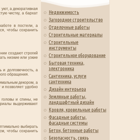
 уют, а декоративная
Недвижимость
тую чистку, а бархат
Загородное строительство
аботе в постели, а
Отделочные работы
ся, чтобы сохранить
Строительные материалы
Строительные
инструменты
инии создают строгий
Строительное оборудование
ать низкие или узкие
Бытовая техника,
электроника
 и долговечность, а
ного обращения.
Сантехника, услуги
сантехника
имальным декором, а
т и позволяет удобно
Дизайн интерьера
Земляные работы,
 головы и спины, не
ландшафтный дизайн
териалы выдерживают
Кровля, кровельные работы
Фасадные работы,
фасадные системы
оптимально выбирать
Бетон, бетонные работы
см, чтобы сохранить
Безопасность, связь