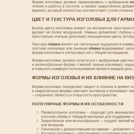
Форма изголовья должна гармонировать с выбранным
м
чтения и работы в постели, а низкое закруглённое доба
вариант, который полностью соответствует стилю спальни
ЦВЕТ И ТЕКСТУРА ИЗГОЛОВЬЯ ДЛЯ ГАРМ
Выбор цвета изголовья влияет на восприятие пространст
делают её более воздушной, тёмные добавляют глубину 
просторные спальни допускают насыщенные цвета, котор
Текстура
обивки
влияет на тактильные ощущения и
комф
плотная хлопковая или льняная
обивка
выдерживает регул
форму изголовья и согласовать её с общим интерьером.
Форма изголовья должна сочетаться с выбранным цветом 
и волнообразные формы с мягкой тканью усиливают ощу
и повысить
комфорт
использования кровати каждый день.
ФОРМЫ ИЗГОЛОВЬЯ И ИХ ВЛИЯНИЕ НА В
Форма изголовья определяет акцент в спальне и влияет 
а закруглённые формы смягчают интерьер и усиливают чув
– сохраняют лёгкость и открытость пространства.
ПОПУЛЯРНЫЕ ФОРМЫ И ИХ ОСОБЕННОСТИ
Прямоугольное изголовье – подходит для минимализ
плотную обивку и твёрдый материал для поддержки с
Закруглённое или волнообразное – создаёт мягкий 
или велюром.
Панельное с декоративными вставками – добавляет г
Высокое изголовье – обеспечивает поддержку при чт