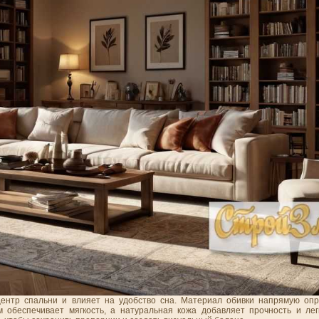
центр спальни и влияет на удобство сна. Материал обивки напрямую оп
обеспечивает мягкость, а натуральная кожа добавляет прочность и лег