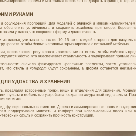
Комбинирование формы и материала позволяет подобрать вариант, который 
ОИМИ РУКАМИ
й и соблюдения пропорций. Для моделей с
обивкой
и мягким наполнителем
ы обеспечить устойчивость и сохранить
комфорт
при опоре. Деревянн
тов или уголков, что сохраняет форму и долговечность.
изголовья, учитывая запас по 10–15 см с каждой стороны для визуальн
тру кровати, чтобы
форма
изголовья гармонировала с остальной мебелью.
ния, позволяющие регулировать расстояние от стены, чтобы избежать пр
сируются жёстко, что обеспечивает стабильность и подчёркивает прямые ли
тельности: сначала фиксируются крепежные элементы, затем устанавли
ет, что
стиль
и
комфорт
будут сохранены, а
форма
останется неизмен
ДЛЯ УДОБСТВА И ХРАНЕНИЯ
ь, предлагая встроенные полки, ниши и отделения для хранения. Модел
ги, пульты и мобильные устройства, сохраняя аккуратный вид спальни. Пр
ия эстетики.
вид функциональных элементов. Дерево и ламинированные панели выдержива
елем поддерживают мягкость и комфорт при использовании полок или в
интересный
стиль
и сохранить прочность конструкции.