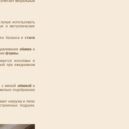
сочетает визуальный
 лучше использовать
ые и металлические
ого баланса и
стиля
одавливания
обивки
и
нии
формы
.
вается изголовье и
ной при ежедневном
и с мягкой
обивкой
и
авильно подобранная
ют нагрузку и легко
строенных подушек.