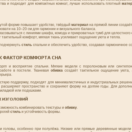
ства и подходит для компактных комнат, лучше использовать плотный
мате
нутой форме повышает удобство, твёрдый
материал
на прямой линии создаёт
вати на 10–20 см для гармонии и визуального баланса.
ласовываться с линиями шкафа, комода и прикроватных тумб для целостного
 тактильный комфорт, мягкая ткань усиливает ощущение уюта и тепла.
подчеркнуть
стиль
спальни и обеспечить удобство, создавая гармоничное 
К ФАКТОР КОМФОРТА СНА
орт
и восприятие спальни. Мягкие модели с поролоновым или синтепо
работе в постели. Тканевая
обивка
создаёт тактильное ощущение уюта, 
ерьера.
ёсткую поддержку, подходят для минималистичных и индустриальных реше
о расширяют пространство и сохраняют форму на долгие годы. Для дополн
акладкой или подушками.
Х ИЗГОЛОВИЙ
 возможность комбинировать текстуры и
обивку
.
трогий
стиль
и устойчивость формы.
 и головы, особенно при полулёжа. Низкие или прямые деревянные модели