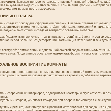
атериалом
. Высокое прямое изголовье с плотной тканевой обивкой создаё
вляет визуальный акцент и мягкость линии. Комбинация формы и материала
 и сохраняет практичность и
комфорт
.
ОНИИ ИНТЕРЬЕРА
ва и создает основу для оформления спальни. Светлые оттенки визуально 
и акцентируют внимание на кровати. Для небольших помещений оптимальны
ые подчёркивают
стиль
и создают контраст с остальной мебелью.
орт
. Гладкие ткани легко чистятся и придают строгий вид, бархат и велюр созд
ярное использование без деформации. Комбинация материала и текстуры п
и текстурой: прямые линии с однотонной обивкой создают минималистичный
щение уюта. Продуманное сочетание
материала
, формы и текстуры позволя
ИЗУАЛЬНОЕ ВОСПРИЯТИЕ КОМНАТЫ
на ощущение пространства. Прямые линии создают строгий стиль и визуальн
ство уюта. Высокие изголовья делают акцент на кровати и добавляют вертик
ма и современных интерьеров, подчёркивает геометрическую чёткость и поз
пины.
визуальный эффект, усиливает
комфорт
при опоре и гармонирует с текстурн
лубину и рельеф, комбинируется с разными материалами для создания акцен
ении в постели и создаёт выразительный
стиль
, особенно при использовании