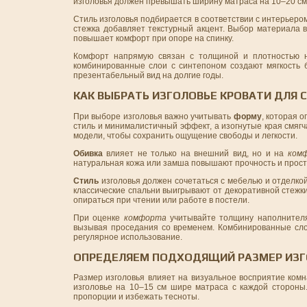
изголовья должен превышать ширину матраса на 10–20 см,
Стиль изголовья подбирается в соответствии с интерьер
стежка добавляет текстурный акцент. Выбор материала в
повышает комфорт при опоре на спинку.
Комфорт напрямую связан с толщиной и плотностью н
комбинированные слои с синтепоном создают мягкость б
презентабельный вид на долгие годы.
КАК ВЫБРАТЬ ИЗГОЛОВЬЕ КРОВАТИ ДЛЯ
При выборе изголовья важно учитывать
форму
, которая 
стиль и минималистичный эффект, а изогнутые края смяг
модели, чтобы сохранить ощущение свободы и легкости.
Обивка
влияет не только на внешний вид, но и на
ком
натуральная кожа или замша повышают прочность и просто
Стиль
изголовья должен сочетаться с мебелью и отделко
классические спальни выигрывают от декоративной стежки
опираться при чтении или работе в постели.
При оценке
комфорта
учитывайте толщину наполнителя:
вызывая проседания со временем. Комбинированные сл
регулярное использование.
ОПРЕДЕЛЯЕМ ПОДХОДЯЩИЙ РАЗМЕР ИЗГ
Размер изголовья влияет на визуальное восприятие ком
изголовье на 10–15 см шире матраса с каждой стороны.
пропорции и избежать тесноты.