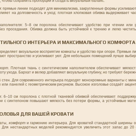
 чтобы сохранить пропорции и создать визуальный баланс.
ом: прямые линии подходят для минимализма, закругленные формы усиливают
лияет на долговечность и уход: плотная хлопковая обивка выдерживает час
аполнителя: 5–8 см поролона обеспечивают удобство при чтении или р
ез проседания. Обивка должна быть устойчивой к трению и легко чистить
 СТИЛЬНОГО ИНТЕРЬЕРА И МАКСИМАЛЬНОГО КОМФОРТА
определяет визуальное восприятие комнаты и удобство при опоре. Прямые л
чают пространство и усиливают уют. Для небольших помещений лучше выбир
форт
. Плотная ткань с синтетическим наполнителем обеспечивает мягкость
ту ухода. Бархат и велюр добавляют визуальную глубину, но требуют береж
й стен. Для современного интерьера подходят монохромные варианты с мин
 или панелей с геометрическим рисунком. Высокое изголовье создаёт акцен
 6–10 см поролона с плотной тканевой обивкой обеспечивают поддержку
ои с синтепоном повышают мягкость без потери формы, а устойчивые ма
ОЛОВЬЯ ДЛЯ ВАШЕЙ КРОВАТИ
наты,
комфорт
и гармонию интерьера. Для кроватей стандартной ширины 
 Для нестандартных моделей рекомендуется увеличить этот запас до 20 