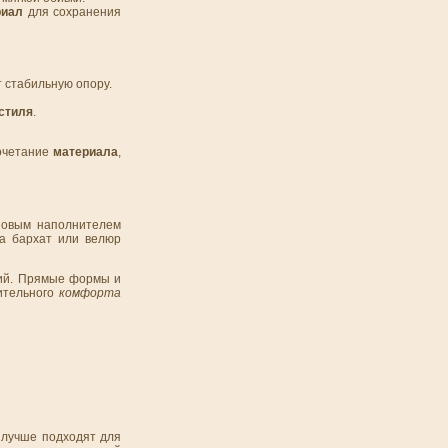
риал
для сохранения
 стабильную опору.
стиля
.
сочетание
материала
,
новым наполнителем
а бархат или велюр
ний. Прямые формы и
ительного
комфорта
 лучше подходят для