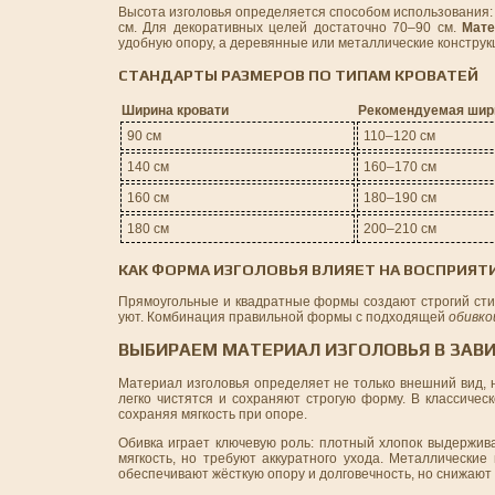
Высота изголовья определяется способом использования: 
см. Для декоративных целей достаточно 70–90 см.
Мате
удобную опору, а деревянные или металлические конструкц
СТАНДАРТЫ РАЗМЕРОВ ПО ТИПАМ КРОВАТЕЙ
Ширина кровати
Рекомендуемая шир
90 см
110–120 см
140 см
160–170 см
160 см
180–190 см
180 см
200–210 см
КАК ФОРМА ИЗГОЛОВЬЯ ВЛИЯЕТ НА ВОСПРИЯТ
Прямоугольные и квадратные формы создают строгий стил
уют. Комбинация правильной формы с подходящей
обивко
ВЫБИРАЕМ МАТЕРИАЛ ИЗГОЛОВЬЯ В ЗАВ
Материал изголовья определяет не только внешний вид, 
легко чистятся и сохраняют строгую форму. В классичес
сохраняя мягкость при опоре.
Обивка играет ключевую роль: плотный хлопок выдержив
мягкость, но требуют аккуратного ухода. Металлически
обеспечивают жёсткую опору и долговечность, но снижают