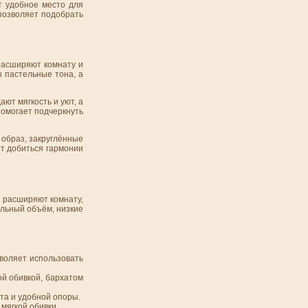
т удобное место для
 позволяет подобрать
расширяют комнату и
 пастельные тона, а
ают мягкость и уют, а
омогает подчеркнуть
 образ, закруглённые
ет добиться гармонии
о расширяют комнату,
альный объём, низкие
воляет использовать
ой обивкой, бархатом
та и удобной опоры.
 мягкой обивки.