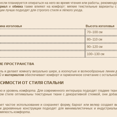
если планируется опираться на него во время чтения или работы, рекоменд
риал
и
обивка
также влияют на комфорт: мягкие текстильные варианты 
ии лучше подходят для строгого стиля и лёгкого ухода.
ина изголовья
Высота изголовья
70–100 см
80–110 см
90–120 см
100–130 см
ИЕ ПРОСТРАНСТВА
ь и делают комнату визуально шире, а изогнутые и волнообразные линии д
й
и
материалом
обеспечивает комфорт и гармоничное сочетание с остально
ИСИМОСТИ ОТ СТИЛЯ СПАЛЬНИ
но и уровень
комфорта
. Для современного интерьера подходят гладкие ткан
ком стиле оптимальны текстурные ткани с декоративной стежкой, они доба
ает частое использование и сохраняет форму, бархат или велюр создают в
е и деревянные конструкции подходят для минималистичных и индустриаль
 мягкость
комфорта
.