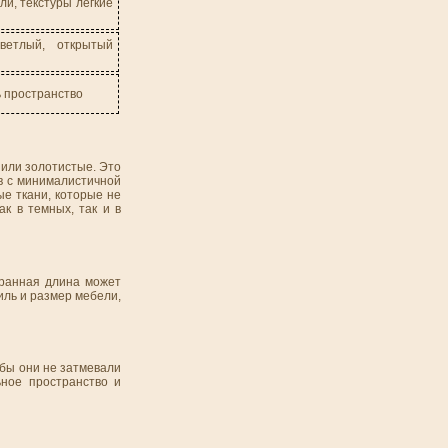
и, текстуры легкие
ветлый, открытый
 пространство
 или золотистые. Это
в с минималистичной
е ткани, которые не
к в темных, так и в
бранная длина может
иль и размер мебели,
обы они не затмевали
ное пространство и