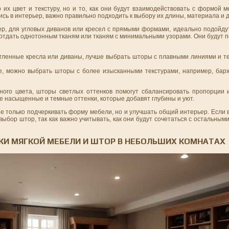
их цвет и текстуру, но и то, как они будут взаимодействовать с формой 
сь в интерьер, важно правильно подходить к выбору их длины, материала и 
ер, для угловых диванов или кресел с прямыми формами, идеально подойду
 отдать однотонным тканям или тканям с минимальными узорами. Они будут 
ругленные кресла или диваны, лучше выбрать шторы с плавными линиями и те
е, можно выбрать шторы с более изысканными текстурами, например, барх
ного цвета, шторы светлых оттенков помогут сбалансировать пропорции
е насыщенные и темные оттенки, которые добавят глубины и уют.
е только подчеркивать форму мебели, но и улучшать общий интерьер. Если
 выбор штор, так как важно учитывать, как они будут сочетаться с остальным
КИ МЯГКОЙ МЕБЕЛИ И ШТОР В НЕБОЛЬШИХ КОМНАТАХ