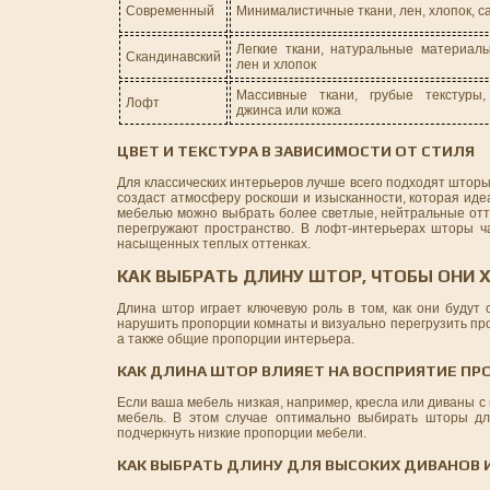
Современный
Минималистичные ткани, лен, хлопок, с
Легкие ткани, натуральные материалы
Скандинавский
лен и хлопок
Массивные ткани, грубые текстуры,
Лофт
джинса или кожа
ЦВЕТ И ТЕКСТУРА В ЗАВИСИМОСТИ ОТ СТИЛЯ
Для классических интерьеров лучше всего подходят штор
создаст атмосферу роскоши и изысканности, которая ид
мебелью можно выбрать более светлые, нейтральные отте
перегружают пространство. В лофт-интерьерах шторы час
насыщенных теплых оттенках.
КАК ВЫБРАТЬ ДЛИНУ ШТОР, ЧТОБЫ ОНИ
Длина штор играет ключевую роль в том, как они будут
нарушить пропорции комнаты и визуально перегрузить пр
а также общие пропорции интерьера.
КАК ДЛИНА ШТОР ВЛИЯЕТ НА ВОСПРИЯТИЕ ПР
Если ваша мебель низкая, например, кресла или диваны 
мебель. В этом случае оптимально выбирать шторы дл
подчеркнуть низкие пропорции мебели.
КАК ВЫБРАТЬ ДЛИНУ ДЛЯ ВЫСОКИХ ДИВАНОВ 