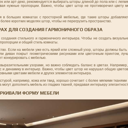
ек или арт-деко, рекомендуется выбирать шторы длиной до пола или с легки
авая нужные пропорции. Важно, чтобы цвет штор не противоречил цвету ме
я в больших комнатах с просторной мебелью, где такие шторы добавляю
более коротких моделях штор, чтобы не перегрузить пространство.
РАХ ДЛЯ СОЗДАНИЯ ГАРМОНИЧНОГО ОБРАЗА
создания стильного и гармоничного интерьера. Чтобы не создать визуальн
 пропорции и общий стиль комнаты.
ство. Если на мебели уже есть яркий или сложный узор, шторы должны быть
ли диван покрыт геометрическими рисунками или цветочным принтом, лу
ет конкурировать с мебелью.
выразительными узорами, но важно соблюдать баланс в цветах. Например,
ес и динамику в интерьер. Важно, чтобы цвет штор не нарушал общую цвето
новными цветами мебели и других элементов интерьера.
кстурой, например, кожа или твид, хорошо сочетает с более мягкими тканями 
а могут дополнить мебель из гладких тканей, придавая интерьеру элегантност
ЕРКИВАЛИ ФОРМУ МЕБЕЛИ