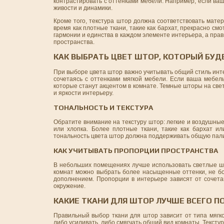
контрастировать с оттенками мебели. Например, если ва
живости и динамики.
Кроме того, текстура штор должна соответствовать матер
время как плотные ткани, такие как бархат, прекрасно 
гармонии и единства в каждом элементе интерьера, а прав
пространства.
КАК ВЫБРАТЬ ЦВЕТ ШТОР, КОТОРЫЙ БУ
При выборе цвета штор важно учитывать общий стиль инте
сочетаясь с оттенками мягкой мебели. Если ваша мебе
которые станут акцентом в комнате. Темные шторы на све
и яркости интерьеру.
ТОНАЛЬНОСТЬ И ТЕКСТУРА
Обратите внимание на текстуру штор: легкие и воздушные
или хлопка. Более плотные ткани, такие как бархат и
тональность цвета штор должна поддерживать общую палит
КАК УЧИТЫВАТЬ ПРОПОРЦИИ ПРОСТРАНСТВА
В небольших помещениях лучше использовать светлые шт
комнат можно выбрать более насыщенные оттенки, не бо
дополнением. Пропорции в интерьере зависят от сочет
окружение.
КАКИЕ ТКАНИ ДЛЯ ШТОР ЛУЧШЕ ВСЕГО 
Правильный выбор ткани для штор зависит от типа мягк
либо усиливать, либо смягчать общий вид комнаты. Текстур