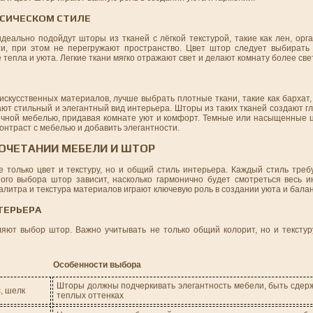
ССИЧЕСКОМ СТИЛЕ
идеально подойдут шторы из тканей с лёгкой текстурой, такие как лен, ор
и, при этом не перегружают пространство. Цвет штор следует выбирать
епла и уюта. Легкие ткани мягко отражают свет и делают комнату более све
искусственных материалов, лучше выбрать плотные ткани, такие как бархат,
ют стильный и элегантный вид интерьера. Шторы из таких тканей создают 
ичной мебелью, придавая комнате уют и комфорт. Темные или насыщенные ц
онтраст с мебелью и добавить элегантности.
СОЧЕТАНИИ МЕБЕЛИ И ШТОР
только цвет и текстуру, но и общий стиль интерьера. Каждый стиль требу
ого выбора штор зависит, насколько гармонично будет смотреться весь ин
литра и текстура материалов играют ключевую роль в создании уюта и балан
ТЕРЬЕРА
яют выбор штор. Важно учитывать не только общий колорит, но и текстуру
Особенности выбора
Шторы должны подчеркивать элегантность мебели, быть сдерж
с, шелк
теплых оттенках