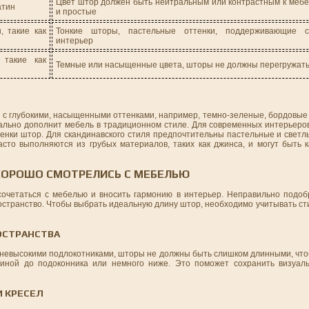
Цвет штор должен быть нейтральным или контрастным к мебел
атин
и простые
, такие как
Тонкие шторы, пастельные оттенки, поддерживающие с
интерьер
 такие как
Темные или насыщенные цвета, шторы не должны перегружать
ы с глубокими, насыщенными оттенками, например, темно-зеленые, бордовые
еально дополнит мебель в традиционном стиле. Для современных интерьеро
нки штор. Для скандинавского стиля предпочтительны пастельные и светлы
то выполняются из грубых материалов, таких как джинса, и могут быть ка
 ХОРОШО СМОТРЕЛИСЬ С МЕБЕЛЬЮ
 сочетаться с мебелью и вносить гармонию в интерьер. Неправильно подо
остранство. Чтобы выбрать идеальную длину штор, необходимо учитывать ст
ОСТРАНСТВА
с невысокими подлокотниками, шторы не должны быть слишком длинными, чт
иной до подоконника или немного ниже. Это поможет сохранить визуаль
И КРЕСЕЛ