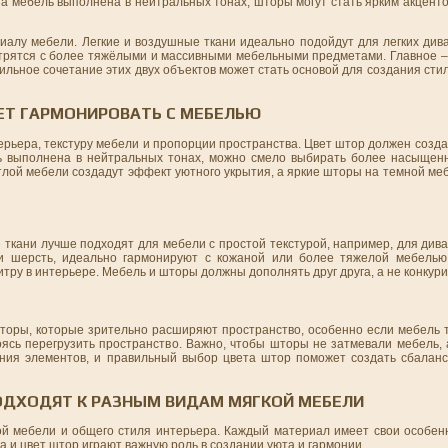
ша мебель выполнена в нейтральных тонах, шторы могут стать ярким акцент
иалу мебели. Легкие и воздушные ткани идеально подойдут для легких дива
смотрятся с более тяжёлыми и массивными мебельными предметами. Главное
ильное сочетание этих двух объектов может стать основой для создания сти
ДЕТ ГАРМОНИРОВАТЬ С МЕБЕЛЬЮ
рьера, текстуру мебели и пропорции пространства. Цвет штор должен созда
ль выполнена в нейтральных тонах, можно смело выбирать более насыщен
тлой мебели создадут эффект уютного укрытия, а яркие шторы на темной ме
 ткани лучше подходят для мебели с простой текстурой, например, для дива
ли шерсть, идеально гармонируют с кожаной или более тяжелой мебелью
ру в интерьере. Мебель и шторы должны дополнять друг друга, а не конкури
оры, которые зрительно расширяют пространство, особенно если мебель 
ясь перегрузить пространство. Важно, чтобы шторы не затмевали мебель,
ания элементов, и правильный выбор цвета штор поможет создать сбалан
ПОДХОДЯТ К РАЗНЫМ ВИДАМ МЯГКОЙ МЕБЕЛИ
ой мебели и общего стиля интерьера. Каждый материал имеет свои особенн
а и цвет штор играют важную роль в создании уюта и гармонии.