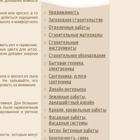
ом, добавляя комнате
Недвижимость
нов или кресел, в то
 – добиться ощущения
Загородное строительство
льного и комфортного
Отделочные работы
Строительные материалы
Строительные
вать уют и гармонию,
инструменты
ные цвета для штор,
бели добавят энергии
Строительное оборудование
Бытовая техника,
электроника
Сантехника, услуги
нов и кресел из льна
. Не забывайте, что
сантехника
ровать за внимание.
Дизайн интерьера
Земляные работы,
ландшафтный дизайн
темная. Для больших
 а были гармоничным
Кровля, кровельные работы
сированное и уютное
Фасадные работы,
фасадные системы
Бетон, бетонные работы
ости, которые могут
Безопасность, связь