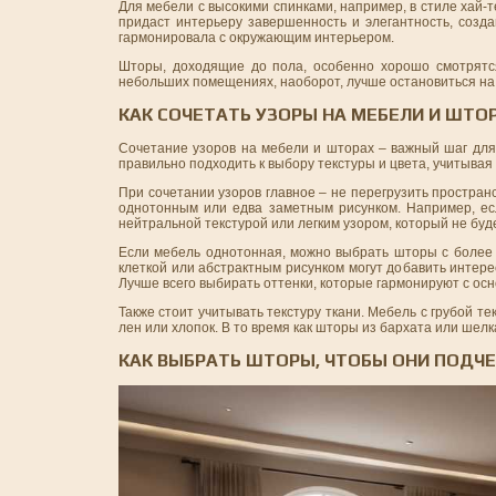
Для мебели с высокими спинками, например, в стиле хай-т
придаст интерьеру завершенность и элегантность, созд
гармонировала с окружающим интерьером.
Шторы, доходящие до пола, особенно хорошо смотрятс
небольших помещениях, наоборот, лучше остановиться на 
КАК СОЧЕТАТЬ УЗОРЫ НА МЕБЕЛИ И ШТО
Сочетание узоров на мебели и шторах – важный шаг для 
правильно подходить к выбору текстуры и цвета, учитывая
При сочетании узоров главное – не перегрузить простран
однотонным или едва заметным рисунком. Например, ес
нейтральной текстурой или легким узором, который не буд
Если мебель однотонная, можно выбрать шторы с более 
клеткой или абстрактным рисунком могут добавить интер
Лучше всего выбирать оттенки, которые гармонируют с ос
Также стоит учитывать текстуру ткани. Мебель с грубой те
лен или хлопок. В то время как шторы из бархата или шелк
КАК ВЫБРАТЬ ШТОРЫ, ЧТОБЫ ОНИ ПОДЧ