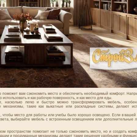
то поможет вам сэкономить место и обеспечить необходимый комфорт. Напри
 использовать и как рабочую поверхность, и как место для еды.
е, насколько легко и быстро можно трансформировать мебель, особе
е механизмы, такие как выкатные или раскладные системы, делают ис
о, чтобы место для работы или учебы было хорошо освещено. Если в вашей 
 света, выбирайте мебель с встроенным освещением или дополнительные л
м пространстве помогает не только сэкономить место, но и создать ком
вации и продуманные механизмы делают такие решения удобными и функци