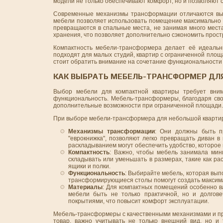
модели не только обеспечивают комфорт, но и позволяют с
Современные механизмы трансформации отличаются выс
мебели позволяет использовать помещение максимально э
превращаются в спальные места, не занимая много мест
хранения, что позволяет дополнительно сэкономить прост
Компактность мебели-трансформера делает её идеальн
подходят для малых студий, квартир с ограниченной пло
стоит обратить внимание на сочетание функциональности и 
КАК ВЫБРАТЬ МЕБЕЛЬ-ТРАНСФОРМЕР ДЛ
Выбор мебели для компактной квартиры требует внима
функциональность. Мебель-трансформеры, благодаря св
дополнительные возможности при ограниченной площади.
При выборе мебели-трансформера для небольшой квартиры
Механизмы трансформации
: Они должны быть пр
"еврокнижка", позволяют легко превращать диван в
раскладыванием могут обеспечить удобство, которое
Компактность
: Важно, чтобы мебель занимала мин
складывать или уменьшать в размерах, такие как р
ящики и полки.
Функциональность
: Выбирайте мебель, которая вып
трансформирующиеся столы помогут создать максим
Материалы
: Для компактных помещений особенно в
мебели быть не только практичной, но и долгов
покрытиями, что повысит комфорт эксплуатации.
Мебель-трансформеры с качественными механизмами и п
товар, важно учитывать не только внешний вид, но и