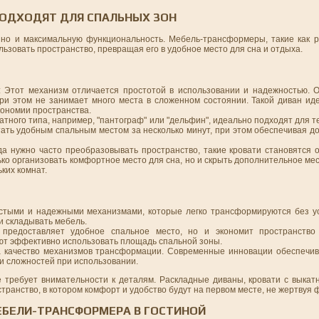
ОДХОДЯТ ДЛЯ СПАЛЬНЫХ ЗОН
 но и максимальную функциональность. Мебель-трансформеры, такие как 
зовать пространство, превращая его в удобное место для сна и отдыха.
: Этот механизм отличается простотой в использовании и надежностью. 
ри этом не занимает много места в сложенном состоянии. Такой диван ид
кономии пространства.
атного типа, например, "пантограф" или "дельфин", идеально подходят для тех
ать удобным спальным местом за несколько минут, при этом обеспечивая д
огда нужно часто преобразовывать пространство, такие кровати становятся
ько организовать комфортное место для сна, но и скрыть дополнительное ме
ких комнат.
стыми и надежными механизмами, которые легко трансформируются без у
и складывать мебель.
 предоставляет удобное спальное место, но и экономит пространство
т эффективно использовать площадь спальной зоны.
а качество механизмов трансформации. Современные инновации обеспечив
 и сложностей при использовании.
 требует внимательности к деталям. Раскладные диваны, кровати с выка
ранство, в котором комфорт и удобство будут на первом месте, не жертвуя
БЕЛИ-ТРАНСФОРМЕРА В ГОСТИНОЙ