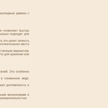
раскладные диваны с
Он позволяет быстро
еально подходит для
, кто ценит легкость
ополнительное место
 отличным вариантом.
сто для хранения или
силий. Это особенно
 в сложенном виде.
ают долговечность и
тными механизмами и
 функциональностью.