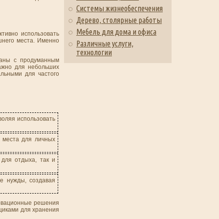
Системы жизнеобеспечения
Дерево, столярные работы
Мебель для дома и офиса
тивно использовать
шнего места. Именно
Различные услуги,
технологии
ваны с продуманным
важно для небольших
альными для частого
воляя использовать
 места для личных
для отдыха, так и
е нужды, создавая
новационные решения
щиками для хранения