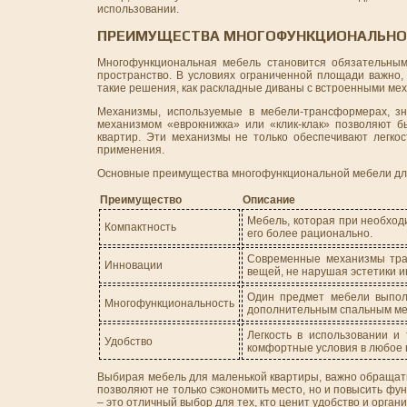
использовании.
ПРЕИМУЩЕСТВА МНОГОФУНКЦИОНАЛЬНО
Многофункциональная мебель становится обязательным
пространство. В условиях ограниченной площади важно,
такие решения, как раскладные диваны с встроенными мех
Механизмы, используемые в мебели-трансформерах, з
механизмом «еврокнижка» или «клик-клак» позволяют 
квартир. Эти механизмы не только обеспечивают легкос
применения.
Основные преимущества многофункциональной мебели дл
Преимущество
Описание
Мебель, которая при необход
Компактность
его более рационально.
Современные механизмы тран
Инновации
вещей, не нарушая эстетики и
Один предмет мебели выполн
Многофункциональность
дополнительным спальным мес
Легкость в использовании и
Удобство
комфортные условия в любое 
Выбирая мебель для маленькой квартиры, важно обраща
позволяют не только сэкономить место, но и повысить ф
– это отличный выбор для тех, кто ценит удобство и орган