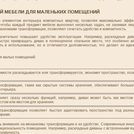
Й МЕБЕЛИ ДЛЯ МАЛЕНЬКИХ ПОМЕЩЕНИЙ
 элементом интерьера компактных квартир, позволяя максимально эффек
 чтобы каждый предмет мебели выполнял несколько задач, не занимая ли
анизмами трансформации, позволяют сочетать удобство и компактность.
начительно повышают удобство эксплуатации. Например, раскладные ди
быстро превращать диван в полноценное спальное место, что особенно 
ть в использовании, но и отличаются долговечностью, что делает их иде
я малых помещений:
имости раскладывается или трансформируется, экономит пространство, поз
сформации, такие как скрытые системы хранения, обеспечивают больше
нтерьера.
яет сразу несколько функций, например, диван может быть как местом 
том или местом для хранения.
 трансформации позволяет быстро адаптировать пространство под разны
время.
ть внимание на механизмы трансформации и их удобство. Современные ин
ункциональность помещения. Например, раскладные диваны с встроенными я
изованность.