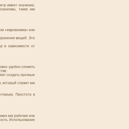
метр имеет значение,
ханизмы, такие как
мом «еврокнижка» или
хранения вещей. Это
р в зависимости от
можно удобно сложить
стве.
яют создать прочные
, который служит как
нтерьер. Простота в
аких как рабочие или
ность. Использование