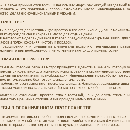
мьи, а также принимаются гости. В небольших квартирах каждый квадратный 
комнате – это практичный способ сэкономить место. Инновационные ме
ство, делая его функциональным и удобным.
ТРАНСТВО:
льно подходят для гостиных, где пространство ограничено. Диван с механиз
вая комфорт для сна и сохраняя место для отдыха днем.
 В некоторых моделях диванов и кресел предусмотрены скрытые ящики для 
фов и полок, сохраняя чистоту и порядок.
и расширения или складными элементами позволяют регулировать разме
актными, а при необходимости легко увеличиваются для приема гостей.
НОМИИ ПРОСТРАНСТВА:
ханизмы, которые легко и быстро приводятся в действие. Мебель, которую 
 становится идеальной для активного использования в ограниченном простран
надежными механизмами трансформации. Инновационные разработки позвол
тное использование без потери функциональности.
 мебель, которая выполняет несколько функций. Например, раскладной диван
 который можно использовать как рабочую поверхность и обеденный стол.
ительно сэкономить пространство в гостиной, но и добавить стиль в и
делают такие решения отличным выбором для малых помещений.
ЧЕБЫ В ОГРАНИЧЕННОМ ПРОСТРАНСТВЕ
ый элемент интерьера, особенно когда речь идет о функциональных зонах, т
ля таких ситуаций, сочетая компактность, удобство и высокую функциональ
овать пространство под различные нужды, не занимая лишнего места.