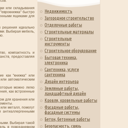
сов.
дки или складывания
Недвижимость
"еврокнижка" быстро
оенными ящиками для
Загородное строительство
Отделочные работы
и решения идеально
Строительные материалы
ами. Выбирая мебель,
о.
Строительные
инструменты
Строительное оборудование
во, компактность и
анств, предоставляя
Бытовая техника,
электроника
Сантехника, услуги
сантехника
е как "книжка" или
 или автоматическим
Дизайн интерьера
которые можно легко
Земляные работы,
ния, как встроенные
ландшафтный дизайн
том для хранения или
Кровля, кровельные работы
ементы.
Фасадные работы,
или металл, помогут
и антиаллергенными
фасадные системы
Бетон, бетонные работы
ными. Выбирая такой
Безопасность, связь
бель в повседневном