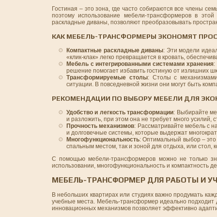
Гостиная – это зона, где часто собираются все члены се
поэтому использование мебели-трансформеров в этой 
раскладные диваны, позволяют преобразовывать простран
КАК МЕБЕЛЬ-ТРАНСФОРМЕРЫ ЭКОНОМЯТ ПРОС
Компактные раскладные диваны
: Эти модели идеа
«клик-клак» легко превращается в кровать, обеспечи
Мебель с интегрированными системами хранения
:
решение помогает избавить гостиную от излишних шка
Трансформируемые столы
: Столы с механизмам
ситуации. В повседневной жизни они могут быть комп
РЕКОМЕНДАЦИИ ПО ВЫБОРУ МЕБЕЛИ ДЛЯ ЭКО
Удобство и легкость трансформации
: Выбирайте ме
и разложить, при этом она не требует много усилий,
Прочность механизмов
: Рассматривайте мебель с 
и долговечные системы, которые выдержат многокра
Многофункциональность
: Оптимальный выбор – это
спальным местом, так и зоной для отдыха, или стол,
С помощью мебели-трансформеров можно не только знач
использовании, многофункциональность и компактность 
МЕБЕЛЬ-ТРАНСФОРМЕР ДЛЯ РАБОТЫ И У
В небольших квартирах или студиях важно продумать кажд
учебные места. Мебель-трансформер идеально подходит д
инновационных механизмов позволяет эффективно адаптир