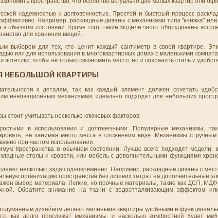
экономить пространство, что особенно актуально для малых квартир или офи
окой надежностью и долговечностью. Простой и быстрый процесс раскла
ффективно. Например, раскладные диваны с механиками типа "книжка" или 
а в обычном состоянии. Кроме того, такие модели часто оборудованы встр
ранство для хранения вещей.
ым выбором для тех, кто ценит каждый сантиметр в своей квартире. Эт
щадью или для использования в многоквартирных домах с маленькими комнат
эстетики, чтобы не только сэкономить место, но и сохранить стиль и удобств
Я НЕБОЛЬШОЙ КВАРТИРЫ
тельности к деталям, так как каждый элемент должен сочетать удобст
оим инновационным механизмам, идеально подходят для небольших простр
 стоит учитывать несколько ключевых факторов:
остыми в использовании и долговечными. Популярные механизмы, таки
 кровать, не занимая много места в сложенном виде. Механизмы с ручным
 важно при частом использовании.
имум пространства в обычном состоянии. Лучше всего подходят модели, 
аскладные столы и кровати, или мебель с дополнительными функциями хране
олняет несколько задач одновременно. Например, раскладные диваны с мес
альную организацию пространства без лишних затрат на дополнительные эл
ажен выбор материала. Легкие, но прочные материалы, такие как ДСП, МДФ 
ечной. Обратите внимание на ткани с водоотталкивающим эффектом ил
родуманным дизайном делают маленькие квартиры удобными и функциональ
 то, как долго прослужат механизмы, и насколько комфортной будет ме