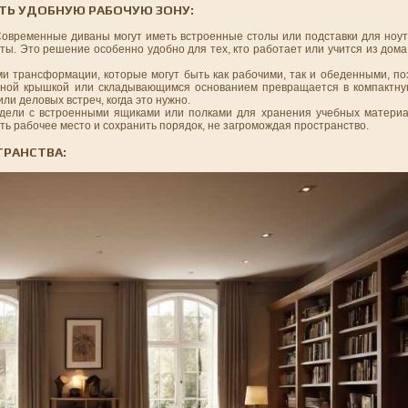
ТЬ УДОБНУЮ РАБОЧУЮ ЗОНУ:
Современные диваны могут иметь встроенные столы или подставки для ноут
оты. Это решение особенно удобно для тех, кто работает или учится из дома
ми трансформации, которые могут быть как рабочими, так и обеденными, п
идной крышкой или складывающимся основанием превращается в компактную
ли деловых встреч, когда это нужно.
дели с встроенными ящиками или полками для хранения учебных материа
ь рабочее место и сохранить порядок, не загромождая пространство.
ТРАНСТВА: