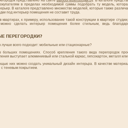
регородок представлено на сайте
ВыборПерегородки.ру
. В каталоге предст
покупателям в пределах необходимой суммы подобрать ту модель, котор
терьер. В каталоге представлено множество моделей, которые также различ
дки под интерьер помещения не составит труда.
квартирах, к примеру, использование такой конструкции в квартире студии
 можно сделать интерьер помещения более стильным, ведь благода
ЫЕ ПЕРЕГОРОДКИ?
к лучше всего подходит: мобильные или стационарные?
в больших помещениях. Способ крепления такого вида перегородок прос
ения выступает алюминиевый или стальной каркас, гипсокартон, металл или 
щью них можно создать уникальный дизайн интерьра. В качестве материа
 с теневым покрытием.