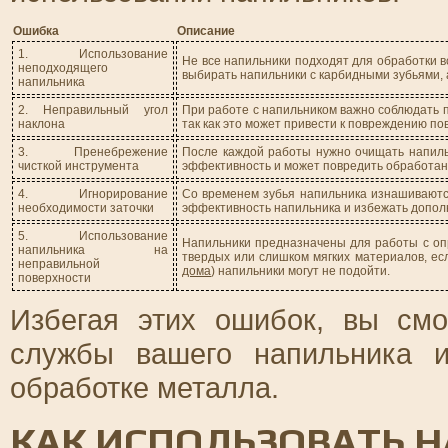
Ошибка
Описание
1. Использование
Не все напильники подходят для обработки в
неподходящего
выбирать напильники с карбидными зубьями, 
напильника
2. Неправильный угол
При работе с напильником важно соблюдать п
наклона
так как это может привести к повреждению по
3. Пренебрежение
После каждой работы нужно очищать напильн
чисткой инструмента
эффективность и может повредить обработан
4. Игнорирование
Со временем зубья напильника изнашиваются
необходимости заточки
эффективность напильника и избежать допол
5. Использование
Напильники предназначены для работы с оп
напильника на
твердых или слишком мягких материалов, есл
неправильной
дома
) напильники могут не подойти.
поверхности
Избегая этих ошибок, вы смо
службы вашего напильника и
обработке металла.
КАК ИСПОЛЬЗОВАТЬ 