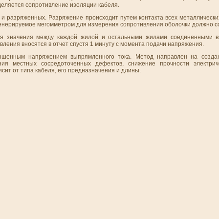
еляется сопротивление изоляции кабеля.
 и разряженных. Разряжение происходит путем контакта всех металлически
енерируемое мегомметром для измерения сопротивления оболочки должно со
ся значения между каждой жилой и остальными жилами соединенными вм
вления вносятся в отчет спустя 1 минуту с момента подачи напряжения.
ышенным напряжением выпрямленного тока. Метод направлен на созда
ния местных сосредоточенных дефектов, снижение прочности электрич
ит от типа кабеля, его предназначения и длины.