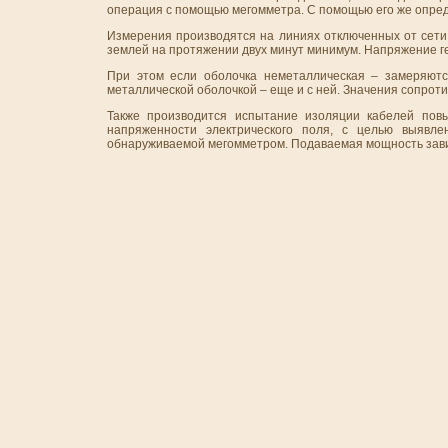
операция с помощью мегомметра. С помощью его же опред
Измерения производятся на линиях отключенных от сети
землей на протяжении двух минут минимум. Напряжение г
При этом если оболочка неметаллическая – замеряют
металлической оболочкой – еще и с ней. Значения сопроти
Также производится испытание изоляции кабелей пов
напряженности электрического поля, с целью выявле
обнаруживаемой мегомметром. Подаваемая мощность завис