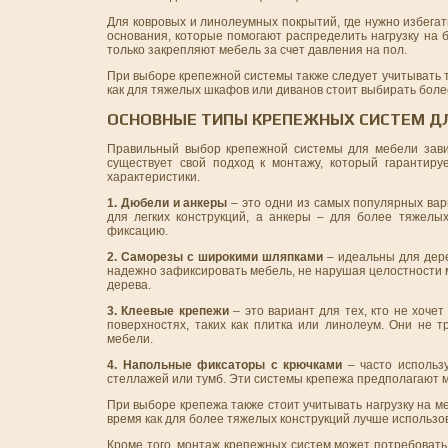
Для ковровых и линолеумных покрытий, где нужно избега
основания, которые помогают распределить нагрузку на 
только закрепляют мебель за счет давления на пол.
При выборе крепежной системы также следует учитывать т
как для тяжелых шкафов или диванов стоит выбирать бол
ОСНОВНЫЕ ТИПЫ КРЕПЕЖНЫХ СИСТЕМ Д
Правильный выбор крепежной системы для мебели зави
существует свой подход к монтажу, который гарантир
характеристики.
1. Дюбели и анкеры
– это одни из самых популярных вар
для легких конструкций, а анкеры – для более тяжелы
фиксацию.
2. Саморезы с широкими шляпками
– идеальны для дере
надежно зафиксировать мебель, не нарушая целостности 
дерева.
3. Клеевые крепежи
– это вариант для тех, кто не хочет
поверхностях, таких как плитка или линолеум. Они не 
мебели.
4. Напольные фиксаторы с крючками
– часто использу
стеллажей или тумб. Эти системы крепежа предполагают м
При выборе крепежа также стоит учитывать нагрузку на м
время как для более тяжелых конструкций лучше использо
Кроме того, монтаж крепежных систем может потребовать