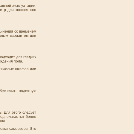
сивной эксплуатации.
етр для конкретного
единения со временем
ежным вариантом для
подходит для гладких
еждения пола.
 тяжелых шкафов или
обеспечить надежную
. Для этого следует
редполагается более
пол.
ловки саморезов. Это