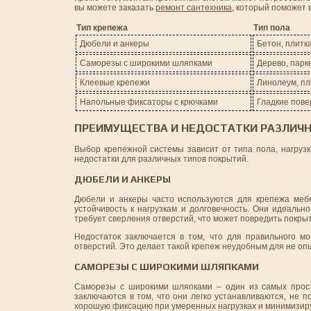
вы можете заказать
ремонт сантехника
, который поможет 
Тип крепежа
Тип пола
Дюбели и анкеры
Бетон, плитк
Саморезы с широкими шляпками
Дерево, парк
Клеевые крепежи
Линолеум, пл
Напольные фиксаторы с крючками
Гладкие пове
ПРЕИМУЩЕСТВА И НЕДОСТАТКИ РАЗЛИЧ
Выбор крепежной системы зависит от типа пола, нагруз
недостатки для различных типов покрытий.
ДЮБЕЛИ И АНКЕРЫ
Дюбели и анкеры часто используются для крепежа меб
устойчивость к нагрузкам и долговечность. Они идеальн
требует сверления отверстий, что может повредить покрыт
Недостаток заключается в том, что для правильного м
отверстий. Это делает такой крепеж неудобным для не оп
САМОРЕЗЫ С ШИРОКИМИ ШЛЯПКАМИ
Саморезы с широкими шляпками – один из самых прост
заключаются в том, что они легко устанавливаются, не 
хорошую фиксацию при умеренных нагрузках и минимизир