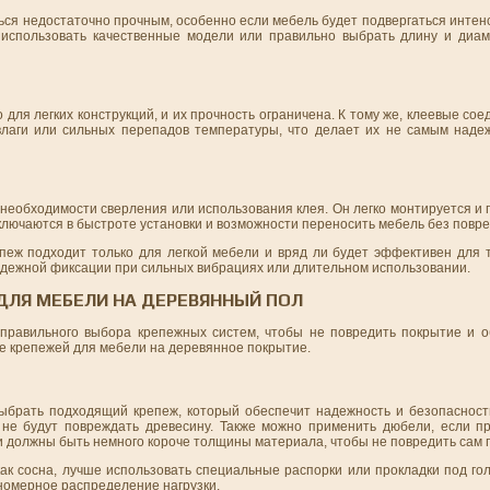
ься недостаточно прочным, особенно если мебель будет подвергаться интен
 использовать качественные модели или правильно выбрать длину и диам
о для легких конструкций, и их прочность ограничена. К тому же, клеевые со
 влаги или сильных перепадов температуры, что делает их не самым над
необходимости сверления или использования клея. Он легко монтируется и 
аключаются в быстроте установки и возможности переносить мебель без повр
репеж подходит только для легкой мебели и вряд ли будет эффективен для
надежной фиксации при сильных вибрациях или длительном использовании.
ДЛЯ МЕБЕЛИ НА ДЕРЕВЯННЫЙ ПОЛ
правильного выбора крепежных систем, чтобы не повредить покрытие и 
е крепежей для мебели на деревянное покрытие.
брать подходящий крепеж, который обеспечит надежность и безопасность
не будут повреждать древесину. Также можно применить дюбели, если п
жи должны быть немного короче толщины материала, чтобы не повредить сам 
как сосна, лучше использовать специальные распорки или прокладки под го
номерное распределение нагрузки.