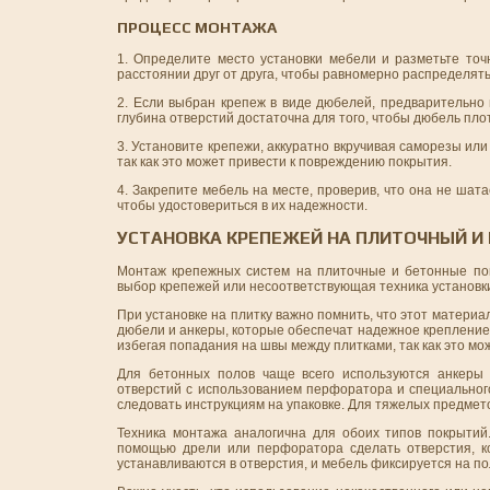
ПРОЦЕСС МОНТАЖА
1. Определите место установки мебели и разметьте точ
расстоянии друг от друга, чтобы равномерно распределять
2. Если выбран крепеж в виде дюбелей, предварительно
глубина отверстий достаточна для того, чтобы дюбель пло
3. Установите крепежи, аккуратно вкручивая саморезы или
так как это может привести к повреждению покрытия.
4. Закрепите мебель на месте, проверив, что она не ша
чтобы удостовериться в их надежности.
УСТАНОВКА КРЕПЕЖЕЙ НА ПЛИТОЧНЫЙ И
Монтаж крепежных систем на плиточные и бетонные пок
выбор крепежей или несоответствующая техника установк
При установке на плитку важно помнить, что этот материа
дюбели и анкеры, которые обеспечат надежное крепление
избегая попадания на швы между плитками, так как это мо
Для бетонных полов чаще всего используются анкеры 
отверстий с использованием перфоратора и специального
следовать инструкциям на упаковке. Для тяжелых предме
Техника монтажа аналогична для обоих типов покрытий
помощью дрели или перфоратора сделать отверстия, к
устанавливаются в отверстия, и мебель фиксируется на по