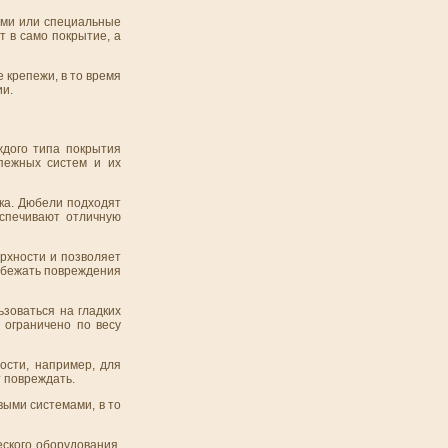
ями или специальные
т в само покрытие, а
 крепежи, в то время
ии.
ждого типа покрытия
пежных систем и их
тка. Дюбели подходят
еспечивают отличную
рхности и позволяет
збежать повреждения
ьзоваться на гладких
 ограничено по весу
ости, например, для
 повреждать.
выми системами, в то
еского оборудования,