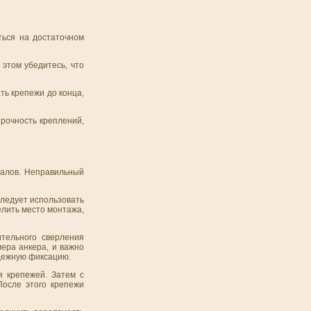
ться на достаточном
этом убедитесь, что
ть крепежи до конца,
прочность креплений,
иалов. Неправильный
следует использовать
елить место монтажа,
тельного сверления
ера анкера, и важно
адежную фиксацию.
я крепежей. Затем с
осле этого крепежи