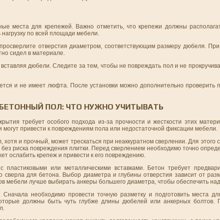
ные места для крепежей. Важно отметить, что крепежи должны располага
 нагрузку по всей площади мебели.
 просверлите отверстия диаметром, соответствующим размеру дюбеля. При 
тно сидел в материале.
 вставляя дюбели. Следите за тем, чтобы не повреждать пол и не прокручива
тается и не имеет люфта. После установки можно дополнительно проверить 
 БЕТОННЫЙ ПОЛ: ЧТО НУЖНО УЧИТЫВАТЬ
рытия требует особого подхода из-за прочности и жесткости этих матер
и могут привести к повреждениям пола или недостаточной фиксации мебели.
л, хотя и прочный, может трескаться при неаккуратном сверлении. Для этого 
 без риска повреждения плитки. Перед сверлением необходимо точно опред
жет ослабить крепеж и привести к его повреждению.
с пластиковыми или металлическими вставками. Бетон требует предвари
 сверла для бетона. Выбор диаметра и глубины отверстия зависит от разм
тов мебели лучше выбирать анкеры большего диаметра, чтобы обеспечить н
. Сначала необходимо провести точную разметку и подготовить места дл
оторые должны быть чуть глубже длины дюбелей или анкерных болтов. П
л.