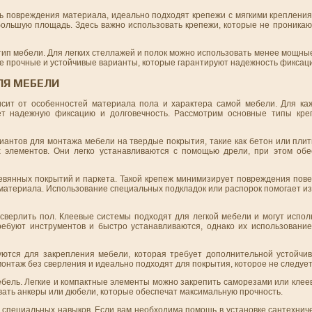
ть повреждения материала, идеально подходят крепежи с мягкими креплени
большую площадь. Здесь важно использовать крепежи, которые не проникаю
ип мебели. Для легких стеллажей и полок можно использовать менее мощные
ее прочные и устойчивые варианты, которые гарантируют надежность фиксац
ЛЯ МЕБЕЛИ
сит от особенностей материала пола и характера самой мебели. Для ка
ует надежную фиксацию и долговечность. Рассмотрим основные типы кре
иантов для монтажа мебели на твердые покрытия, такие как бетон или пли
х элементов. Они легко устанавливаются с помощью дрели, при этом об
вянных покрытий и паркета. Такой крепеж минимизирует повреждения пове
материала. Использование специальных подкладок или распорок помогает и
 сверлить пол. Клеевые системы подходят для легкой мебели и могут испол
требуют инструментов и быстро устанавливаются, однако их использование
ются для закрепления мебели, которая требует дополнительной устойчив
онтаж без сверления и идеально подходят для покрытия, которое не следует
ебель. Легкие и компактные элементы можно закрепить саморезами или клее
вать анкеры или дюбели, которые обеспечат максимальную прочность.
 специальных навыков. Если вам необходима помощь в установке сантехнич