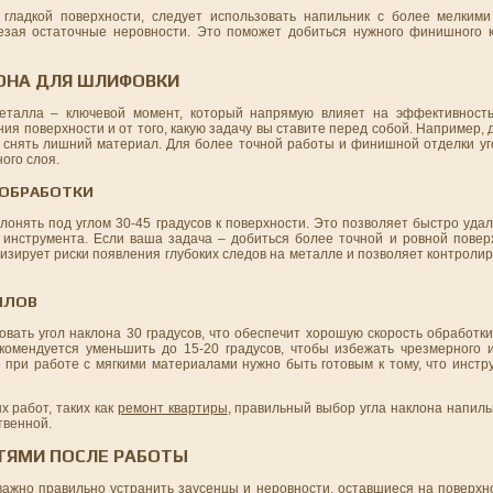
гладкой поверхности, следует использовать напильник с более мелкими
езая остаточные неровности. Это поможет добиться нужного финишного 
ОНА ДЛЯ ШЛИФОВКИ
еталла – ключевой момент, который напрямую влияет на эффективность
ния поверхности и от того, какую задачу вы ставите перед собой. Например, 
е снять лишний материал. Для более точной работы и финишной отделки уг
ого слоя.
 ОБРАБОТКИ
лонять под углом 30-45 градусов к поверхности. Это позволяет быстро уда
 инструмента. Если ваша задача – добиться более точной и ровной поверх
мизирует риски появления глубоких следов на металле и позволяет контроли
ЛЛОВ
овать угол наклона 30 градусов, что обеспечит хорошую скорость обработк
екомендуется уменьшить до 15-20 градусов, чтобы избежать чрезмерного 
о при работе с мягкими материалами нужно быть готовым к тому, что инст
 работ, таких как
ремонт квартиры
, правильный выбор угла наклона напил
твенной.
СТЯМИ ПОСЛЕ РАБОТЫ
важно правильно устранить заусенцы и неровности, оставшиеся на поверхн