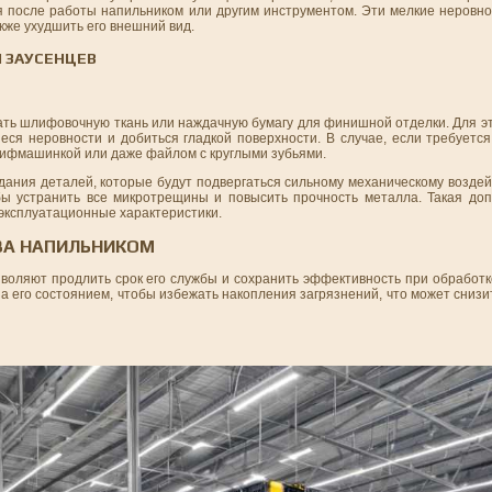
 после работы напильником или другим инструментом. Эти мелкие неровнос
кже ухудшить его внешний вид.
 ЗАУСЕНЦЕВ
ть шлифовочную ткань или наждачную бумагу для финишной отделки. Для эт
еся неровности и добиться гладкой поверхности. В случае, если требуетс
лифмашинкой или даже файлом с круглыми зубьями.
здания деталей, которые будут подвергаться сильному механическому возде
бы устранить все микротрещины и повысить прочность металла. Такая до
 эксплуатационные характеристики.
 ЗА НАПИЛЬНИКОМ
зволяют продлить срок его службы и сохранить эффективность при обработ
за его состоянием, чтобы избежать накопления загрязнений, что может снизи