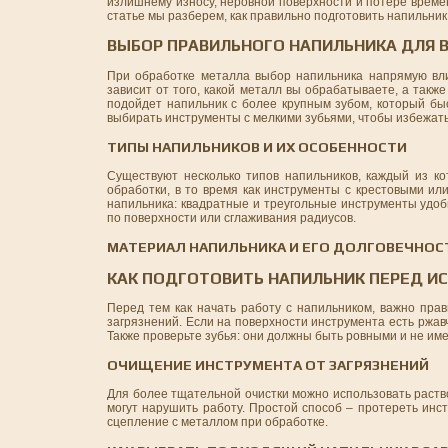
излишнему износу, неровной поверхности и потере времен
статье мы разберем, как правильно подготовить напильник
ВЫБОР ПРАВИЛЬНОГО НАПИЛЬНИКА ДЛЯ 
При обработке металла выбор напильника напрямую вли
зависит от того, какой металл вы обрабатываете, а такж
подойдет напильник с более крупным зубом, который бы
выбирать инструменты с мелкими зубьями, чтобы избежать
ТИПЫ НАПИЛЬНИКОВ И ИХ ОСОБЕННОСТИ
Существуют несколько типов напильников, каждый из к
обработки, в то время как инструменты с крестовыми ил
напильника: квадратные и треугольные инструменты удоб
по поверхности или сглаживания радиусов.
МАТЕРИАЛ НАПИЛЬНИКА И ЕГО ДОЛГОВЕЧНОС
КАК ПОДГОТОВИТЬ НАПИЛЬНИК ПЕРЕД И
Перед тем как начать работу с напильником, важно пра
загрязнений. Если на поверхности инструмента есть ржав
Также проверьте зубья: они должны быть ровными и не име
ОЧИЩЕНИЕ ИНСТРУМЕНТА ОТ ЗАГРЯЗНЕНИЙ
Для более тщательной очистки можно использовать раство
могут нарушить работу. Простой способ – протереть ин
сцепление с металлом при обработке.