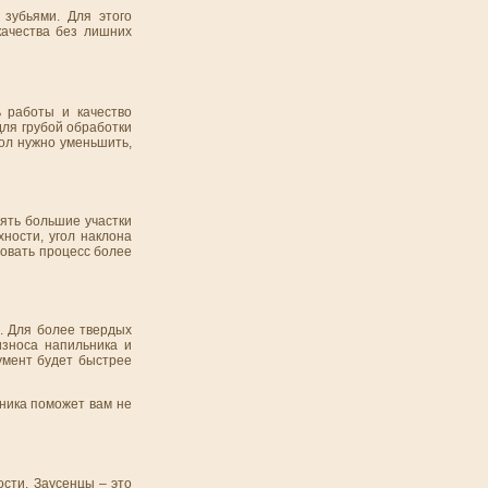
 зубьями. Для этого
качества без лишних
 работы и качество
для грубой обработки
ол нужно уменьшить,
лять большие участки
ности, угол наклона
ровать процесс более
и. Для более твердых
износа напильника и
румент будет быстрее
ьника поможет вам не
ости. Заусенцы – это