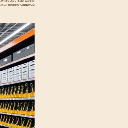
ьзуйте жесткую щетку
загрязнение слишком