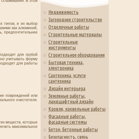
 сглаживания. В этой
Недвижимость
Загородное строительство
х типов, и их выбор
Отделочные работы
такими как алюминий,
ь, предпочтительнее
Строительные материалы
Строительные
инструменты
Строительное оборудование
подходят для грубой
жно учитывать форму
Бытовая техника,
 подходят для работы
электроника
Сантехника, услуги
сантехника
Дизайн интерьера
Земляные работы,
чие повреждений или
иального очистителя.
ландшафтный дизайн
Кровля, кровельные работы
Фасадные работы,
фасадные системы
гих веществ, которые
печить максимальное
Бетон, бетонные работы
Безопасность, связь