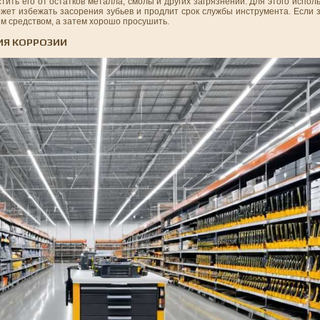
ить его от остатков металла, смолы и других загрязнений. Для этого испол
жет избежать засорения зубьев и продлит срок службы инструмента. Если 
м средством, а затем хорошо просушить.
ИЯ КОРРОЗИИ