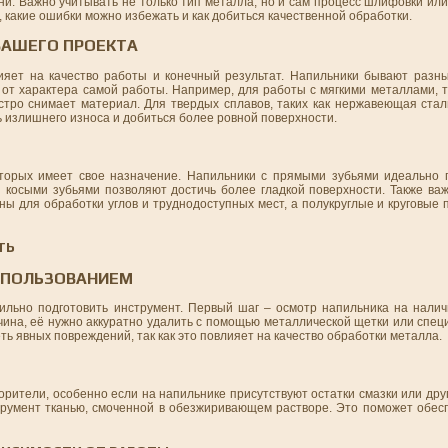
и. Важно учитывать не только тип металла, но и сам процесс шлифовки или
, какие ошибки можно избежать и как добиться качественной обработки.
ВАШЕГО ПРОЕКТА
яет на качество работы и конечный результат. Напильники бывают разны
е от характера самой работы. Например, для работы с мягкими металлами, 
стро снимает материал. Для твердых сплавов, таких как нержавеющая стал
 излишнего износа и добиться более ровной поверхности.
оторых имеет свое назначение. Напильники с прямыми зубьями идеально 
и косыми зубьями позволяют достичь более гладкой поверхности. Также ва
ны для обработки углов и труднодоступных мест, а полукруглые и круговые
ТЬ
СПОЛЬЗОВАНИЕМ
вильно подготовить инструмент. Первый шаг – осмотр напильника на нали
чина, её нужно аккуратно удалить с помощью металлической щетки или спец
ть явных повреждений, так как это повлияет на качество обработки металла.
рители, особенно если на напильнике присутствуют остатки смазки или дру
струмент тканью, смоченной в обезжиривающем растворе. Это поможет обес