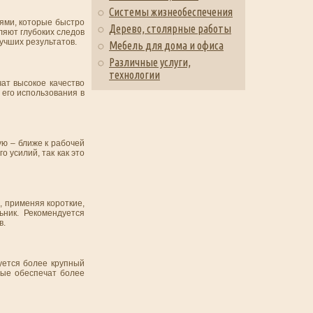
Системы жизнеобеспечения
ьями, которые быстро
Дерево, столярные работы
ляют глубоких следов
учших результатов.
Мебель для дома и офиса
Различные услуги,
технологии
ат высокое качество
 его использования в
ую – ближе к рабочей
 усилий, так как это
, применяя короткие,
ник. Рекомендуется
в.
уется более крупный
рые обеспечат более