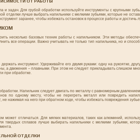
ВИСИМОСТИ ОТ РАБОТЫ
ла и задач. Для грубой обработки используйте инструменты с крупными зуб
ой отделки лучше выбрать напильники с мелкими зубьями, которые не остав
нструмент заранее, чтобы избежать остановок в процессе работы и достичь л
ИКОМ
оить несколько базовых техник работы с напильником. Эти методы обеспеч
нить все операции. Важно учитывать не только тип напильника, но и способ
ержать инструмент. Удерживайте его двумя руками: одну на рукоятке, друг
ы, а движения – плавными. При этом не следует прикладывать слишком много
ти при обработке.
обработки. Напильник следует двигать по металлу с равномерным давлением
нов по одному месту, чтобы не перегреть металл или повредить напиль
, не нажимая на него при обратном ходе, чтобы избежать повреждения зубье
м может отличаться. Для мягких материалов, таких как алюминий, использ
Для твердых сплавов лучше выбирать напильники с мелкими зубьями, кото
умента.
ЕЛЬНОЙ ОТДЕЛКИ