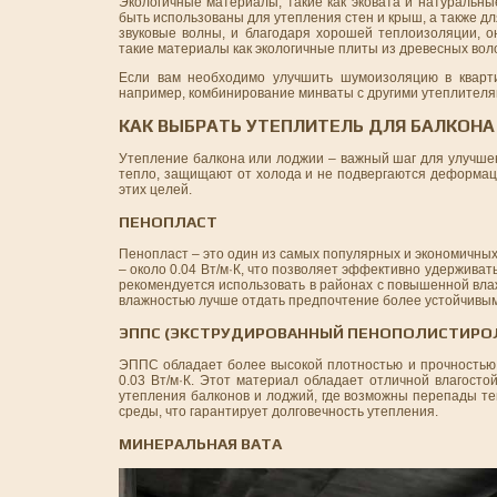
Экологичные материалы, такие как эковата и натуральн
быть использованы для утепления стен и крыш, а также д
звуковые волны, и благодаря хорошей теплоизоляции, 
такие материалы как экологичные плиты из древесных вол
Если вам необходимо улучшить шумоизоляцию в кварти
например, комбинирование минваты с другими утеплител
КАК ВЫБРАТЬ УТЕПЛИТЕЛЬ ДЛЯ БАЛКОН
Утепление балкона или лоджии – важный шаг для улучше
тепло, защищают от холода и не подвергаются деформаци
этих целей.
ПЕНОПЛАСТ
Пенопласт – это один из самых популярных и экономичны
– около 0.04 Вт/м·К, что позволяет эффективно удерживать
рекомендуется использовать в районах с повышенной влаж
влажностью лучше отдать предпочтение более устойчивы
ЭППС (ЭКСТРУДИРОВАННЫЙ ПЕНОПОЛИСТИРО
ЭППС обладает более высокой плотностью и прочностью 
0.03 Вт/м·К. Этот материал обладает отличной влагост
утепления балконов и лоджий, где возможны перепады т
среды, что гарантирует долговечность утепления.
МИНЕРАЛЬНАЯ ВАТА