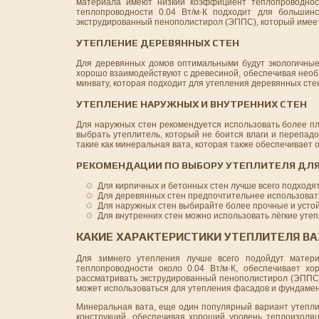
материала имеют низкий коэффициент теплопроводнос
теплопроводности 0.04 Вт/м·К подходит для большинс
экструдированный пенополистирол (ЭППС), который имеет
УТЕПЛЕНИЕ ДЕРЕВЯННЫХ СТЕН
Для деревянных домов оптимальными будут экологичные 
хорошо взаимодействуют с древесиной, обеспечивая необ
минвату, которая подходит для утепления деревянных стен
УТЕПЛЕНИЕ НАРУЖНЫХ И ВНУТРЕННИХ СТЕН
Для наружных стен рекомендуется использовать более п
выбрать утеплитель, который не боится влаги и перепад
такие как минеральная вата, которая также обеспечивает 
РЕКОМЕНДАЦИИ ПО ВЫБОРУ УТЕПЛИТЕЛЯ ДЛЯ
Для кирпичных и бетонных стен лучше всего подходя
Для деревянных стен предпочтительнее использоват
Для наружных стен выбирайте более прочные и устой
Для внутренних стен можно использовать лёгкие уте
КАКИЕ ХАРАКТЕРИСТИКИ УТЕПЛИТЕЛЯ В
Для зимнего утепления лучше всего подойдут матер
теплопроводности около 0.04 Вт/м·К, обеспечивает х
рассматривать экструдированный пенополистирол (ЭППС)
может использоваться для утепления фасадов и фундамент
Минеральная вата, еще один популярный вариант утепли
конструкций, обеспечивая хороший уровень теплоизоля