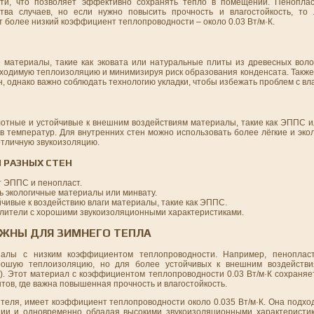
ти, что позволяет эффективно сохранять тепло в помещении. Пенопла
тва случаев, но если нужно повысить прочность и влагостойкость, то 
 более низкий коэффициент теплопроводности – около 0.03 Вт/м·К.
материалы, такие как эковата или натуральные плиты из древесных воло
ходимую теплоизоляцию и минимизируя риск образования конденсата. Также
, однако важно соблюдать технологию укладки, чтобы избежать проблем с вла
лотные и устойчивые к внешним воздействиям материалы, такие как ЭППС и
ов температур. Для внутренних стен можно использовать более лёгкие и эк
отличную звукоизоляцию.
 РАЗНЫХ СТЕН
т ЭППС и пенопласт.
ь экологичные материалы или минвату.
чивые к воздействию влаги материалы, такие как ЭППС.
плители с хорошими звукоизоляционными характеристиками.
АЖНЫ ДЛЯ ЗИМНЕГО ТЕПЛА
иалы с низким коэффициентом теплопроводности. Например, пеноплас
орошую теплоизоляцию, но для более устойчивых к внешним воздействи
. Этот материал с коэффициентом теплопроводности 0.03 Вт/м·К сохраняе
ов, где важна повышенная прочность и влагостойкость.
теля, имеет коэффициент теплопроводности около 0.035 Вт/м·К. Она подхо
ции и одновременно обладая высокими звукоизоляционными характеристи