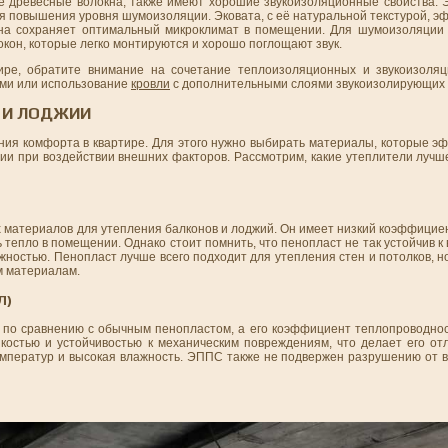
ые древесные волокна, также имеют хорошие звукоизоляционные свойства. 
ля повышения уровня шумоизоляции. Эковата, с её натуральной текстурой, 
она сохраняет оптимальный микроклимат в помещении. Для шумоизоляции
окон, которые легко монтируются и хорошо поглощают звук.
ре, обратите внимание на сочетание теплоизоляционных и звукоизоляц
ями или использование
кровли
с дополнительными слоями звукоизолирующих 
А И ЛОДЖИИ
ния комфорта в квартире. Для этого нужно выбирать материалы, которые э
и при воздействии внешних факторов. Рассмотрим, какие утеплители лучше
х материалов для утепления балконов и лоджий. Он имеет низкий коэффици
 тепло в помещении. Однако стоит помнить, что пенопласт не так устойчив к 
ностью. Пенопласт лучше всего подходит для утепления стен и потолков, но
м материалам.
Л)
по сравнению с обычным пенопластом, а его коэффициент теплопроводнос
ойкостью и устойчивостью к механическим повреждениям, что делает его о
емператур и высокая влажность. ЭППС также не подвержен разрушению от 