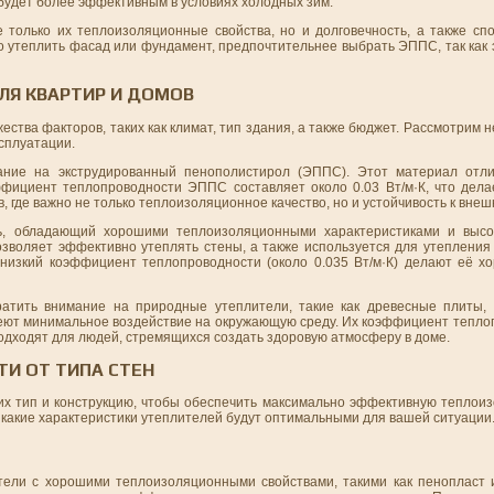
 будет более эффективным в условиях холодных зим.
только их теплоизоляционные свойства, но и долговечность, а также сп
о утеплить фасад или фундамент, предпочтительнее выбрать ЭППС, так как
ЛЯ КВАРТИР И ДОМОВ
ства факторов, таких как климат, тип здания, а также бюджет. Рассмотрим 
сплуатации.
ание на экструдированный пенополистирол (ЭППС). Этот материал отли
ффициент теплопроводности ЭППС составляет около 0.03 Вт/м·К, что дел
 где важно не только теплоизоляционное качество, но и устойчивость к вне
ь, обладающий хорошими теплоизоляционными характеристиками и выс
позволяет эффективно утеплять стены, а также используется для утепления
 низкий коэффициент теплопроводности (около 0.035 Вт/м·К) делают её 
атить внимание на природные утеплители, такие как древесные плиты, 
еют минимальное воздействие на окружающую среду. Их коэффициент тепло
подходят для людей, стремящихся создать здоровую атмосферу в доме.
ТИ ОТ ТИПА СТЕН
их тип и конструкцию, чтобы обеспечить максимально эффективную теплоиз
 какие характеристики утеплителей будут оптимальными для вашей ситуации
ители с хорошими теплоизоляционными свойствами, такими как пенопласт