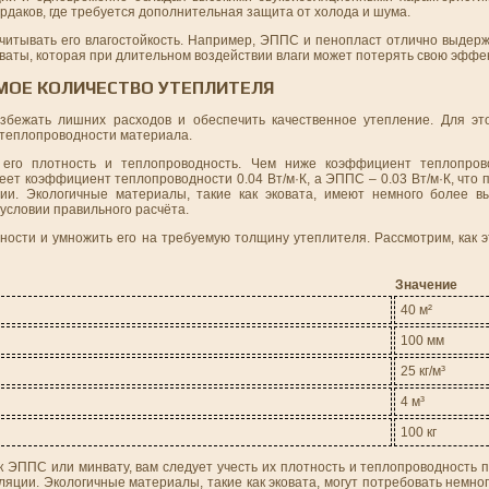
чердаков, где требуется дополнительная защита от холода и шума.
читывать его влагостойкость. Например, ЭППС и пенопласт отлично выдерж
нваты, которая при длительном воздействии влаги может потерять свою эффе
МОЕ КОЛИЧЕСТВО УТЕПЛИТЕЛЯ
збежать лишних расходов и обеспечить качественное утепление. Для эт
 теплопроводности материала.
 его плотность и теплопроводность. Чем ниже коэффициент теплопров
ет коэффициент теплопроводности 0.04 Вт/м·К, а ЭППС – 0.03 Вт/м·К, что
ии. Экологичные материалы, такие как эковата, имеют немного более в
условии правильного расчёта.
ости и умножить его на требуемую толщину утеплителя. Рассмотрим, как э
Значение
40 м²
100 мм
25 кг/м³
4 м³
100 кг
к ЭППС или минвату, вам следует учесть их плотность и теплопроводность
ляции. Экологичные материалы, такие как эковата, могут потребовать немно