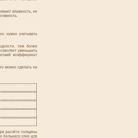
ивают влажность, не
ктивность.
ого нужно учитывать
одности, тем более
 позволяет уменьшить
ысокий коэффициент
то можно сделать на
 при расчёте толщины
го большего слоя для