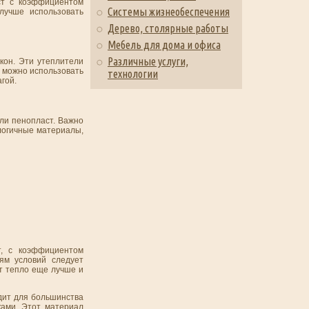
ст с коэффициентом
Системы жизнеобеспечения
лучше использовать
Дерево, столярные работы
Мебель для дома и офиса
Различные услуги,
кон. Эти утеплители
 можно использовать
технологии
гой.
ли пенопласт. Важно
ологичные материалы,
т, с коэффициентом
ям условий следует
т тепло еще лучше и
дит для большинства
ками. Этот материал