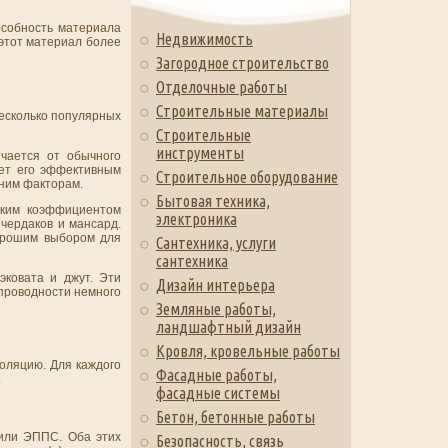
особность материала
Недвижимость
 этот материал более
Загородное строительство
Отделочные работы
Строительные материалы
несколько популярных
Строительные
инструменты
чается от обычного
ает его эффективным
Строительное оборудование
шним факторам.
Бытовая техника,
оким коэффициентом
электроника
 чердаков и мансард.
хорошим выбором для
Сантехника, услуги
сантехника
эковата и джут. Эти
Дизайн интерьера
проводности немного
Земляные работы,
ландшафтный дизайн
Кровля, кровельные работы
оляцию. Для каждого
Фасадные работы,
.
фасадные системы
Бетон, бетонные работы
 или ЭППС. Оба этих
Безопасность, связь