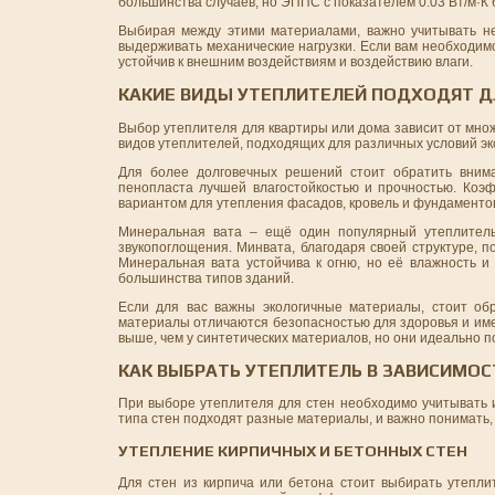
большинства случаев, но ЭППС с показателем 0.03 Вт/м·К
Выбирая между этими материалами, важно учитывать не 
выдерживать механические нагрузки. Если вам необходим
устойчив к внешним воздействиям и воздействию влаги.
КАКИЕ ВИДЫ УТЕПЛИТЕЛЕЙ ПОДХОДЯТ Д
Выбор утеплителя для квартиры или дома зависит от множе
видов утеплителей, подходящих для различных условий эк
Для более долговечных решений стоит обратить вним
пенопласта лучшей влагостойкостью и прочностью. Коэ
вариантом для утепления фасадов, кровель и фундаментов,
Минеральная вата – ещё один популярный утеплител
звукопоглощения. Минвата, благодаря своей структуре, 
Минеральная вата устойчива к огню, но её влажность и
большинства типов зданий.
Если для вас важны экологичные материалы, стоит обр
материалы отличаются безопасностью для здоровья и им
выше, чем у синтетических материалов, но они идеально 
КАК ВЫБРАТЬ УТЕПЛИТЕЛЬ В ЗАВИСИМОС
При выборе утеплителя для стен необходимо учитывать 
типа стен подходят разные материалы, и важно понимать,
УТЕПЛЕНИЕ КИРПИЧНЫХ И БЕТОННЫХ СТЕН
Для стен из кирпича или бетона стоит выбирать утепл