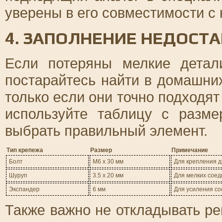
уверены в его совместимости с
4. ЗАПОЛНЕНИЕ НЕДОС
Если потеряны мелкие детал
постарайтесь найти в домашни
только если они точно подходят
используйте таблицу с разм
выбрать правильный элемент.
Тип крепежа
Размер
Примечание
Болт
М6 x 30 мм
Для крепления д
Шуруп
3.5 x 20 мм
Для мелких сое
Экспандер
6 мм
Для усиления со
Также важно не откладывать 