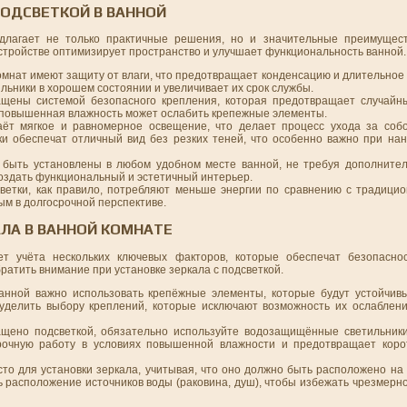
ПОДСВЕТКОЙ В ВАННОЙ
едлагает не только практичные решения, но и значительные преимущес
стройстве оптимизирует пространство и улучшает функциональность ванной.
комнат имеют защиту от влаги, что предотвращает конденсацию и длительное
ильники в хорошем состоянии и увеличивает их срок службы.
щены системой безопасного крепления, которая предотвращает случайн
е повышенная влажность может ослабить крепежные элементы.
даёт мягкое и равномерное освещение, что делает процесс ухода за со
 обеспечат отличный вид без резких теней, что особенно важно при на
ут быть установлены в любом удобном месте ванной, не требуя дополните
создать функциональный и эстетичный интерьер.
ветки, как правило, потребляют меньше энергии по сравнению с традици
ым в долгосрочной перспективе.
ЛА В ВАННОЙ КОМНАТЕ
т учёта нескольких ключевых факторов, которые обеспечат безопаснос
ратить внимание при установке зеркала с подсветкой.
ванной важно использовать крепёжные элементы, которые будут устойчивы
уделить выбору креплений, которые исключают возможность их ослаблени
ащено подсветкой, обязательно используйте водозащищённые светильник
срочную работу в условиях повышенной влажности и предотвращает кор
то для установки зеркала, учитывая, что оно должно быть расположено на
 расположение источников воды (раковина, душ), чтобы избежать чрезмерно