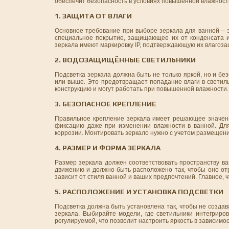
обеспечит безопасность в условиях повышенной влажност
1. ЗАЩИТА ОТ ВЛАГИ
Основное требование при выборе зеркала для ванной – э
специальное покрытие, защищающее их от конденсата и 
зеркала имеют маркировку IP, подтверждающую их влагоз
2. ВОДОЗАЩИЩЁННЫЕ СВЕТИЛЬНИКИ
Подсветка зеркала должна быть не только яркой, но и б
или выше. Это предотвращает попадание влаги в светиль
конструкцию и могут работать при повышенной влажности.
3. БЕЗОПАСНОЕ КРЕПЛЕНИЕ
Правильное крепление зеркала имеет решающее значени
фиксацию даже при изменении влажности в ванной. Для
коррозии. Монтировать зеркало нужно с учетом размещения
4. РАЗМЕР И ФОРМА ЗЕРКАЛА
Размер зеркала должен соответствовать пространству в
движению и должно быть расположено так, чтобы оно от
зависит от стиля ванной и ваших предпочтений. Главное,
5. РАСПОЛОЖЕНИЕ И УСТАНОВКА ПОДСВЕТКИ
Подсветка должна быть установлена так, чтобы не создав
зеркала. Выбирайте модели, где светильники интегриро
регулируемой, что позволит настроить яркость в зависимос