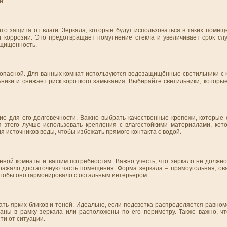
и.
то защита от влаги. Зеркала, которые будут использоваться в таких поме
коррозии. Это предотвращает помутнение стекла и увеличивает срок слу
ащищенность.
езопасной. Для ванных комнат используются водозащищённые светильники с
ники и снижает риск короткого замыкания. Выбирайте светильники, которы
е для его долговечности. Важно выбрать качественные крепежи, которые
 этого лучше использовать крепления с влагостойкими материалами, ко
 источников воды, чтобы избежать прямого контакта с водой.
анной комнаты и вашим потребностям. Важно учесть, что зеркало не должн
ражало достаточную часть помещения. Форма зеркала – прямоугольная, ова
 чтобы оно гармонировало с остальным интерьером.
ать ярких бликов и теней. Идеально, если подсветка распределяется равно
ваны в рамку зеркала или расположены по его периметру. Также важно, ч
ти от ситуации.