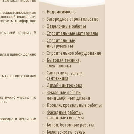
нтаж гарантирует не
Недвижимость
я специализированные
вышенной влажности.
Загородное строительство
спечить комфортное
Отделочные работы
Строительные материалы
сть всей системы. В
Строительные
инструменты
Строительное оборудование
кала в ванной должно
Бытовая техника,
электроника
Сантехника, услуги
ть тип подсветки для
сантехника
Дизайн интерьера
Земляные работы,
ландшафтный дизайн
е нужно учесть, что
анны.
Кровля, кровельные работы
Фасадные работы,
фасадные системы
роводка и источники
Бетон, бетонные работы
Безопасность, связь