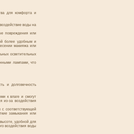
тва для комфорта и
 воздействие воды на
ые повреждения или
бой более удобным и
несении макияжа или
льных осветительных
онными лампами, что
ть и долговечность
ми к влаге и смогут
я из-за воздействия
и с соответствующей
откие замыкания или
 высоте, удобной для
го воздействия воды