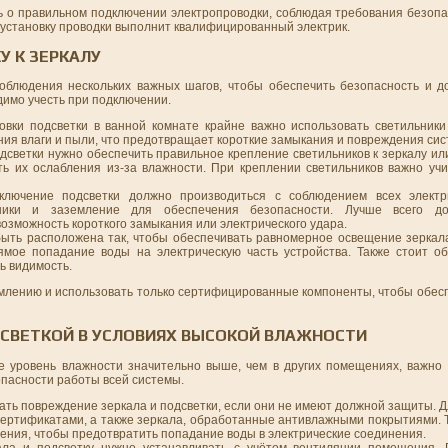
ь о правильном подключении электропроводки, соблюдая требования безопа
 установку проводки выполнит квалифицированный электрик.
У К ЗЕРКАЛУ
облюдения нескольких важных шагов, чтобы обеспечить безопасность и д
имо учесть при подключении.
новки подсветки в ванной комнате крайне важно использовать светильники
ния влаги и пыли, что предотвращает короткие замыкания и повреждения сис
одсветки нужно обеспечить правильное крепление светильников к зеркалу ил
ь их ослабления из-за влажности. При креплении светильников важно учи
ключение подсветки должно производиться с соблюдением всех электри
ники и заземление для обеспечения безопасности. Лучше всего до
озможность короткого замыкания или электрического удара.
быть расположена так, чтобы обеспечивать равномерное освещение зеркал
рямое попадание воды на электрическую часть устройства. Также стоит о
ь видимость.
млению и использовать только сертифицированные компоненты, чтобы обесп
СВЕТКОЙ В УСЛОВИЯХ ВЫСОКОЙ ВЛАЖНОСТИ
де уровень влажности значительно выше, чем в других помещениях, важно 
опасности работы всей системы.
ать повреждение зеркала и подсветки, если они не имеют должной защиты. Д
ртификатами, а также зеркала, обработанные антивлажными покрытиями. Т
ения, чтобы предотвратить попадание воды в электрические соединения.
ала и подсветку нужно устанавливать с учётом вентиляции помещения.