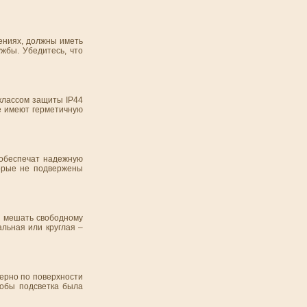
щениях, должны иметь
жбы. Убедитесь, что
 классом защиты IP44
е имеют герметичную
 обеспечат надежную
торые не подвержены
о мешать свободному
льная или круглая –
мерно по поверхности
тобы подсветка была