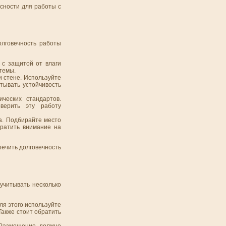
сности для работы с
олговечность работы
 с защитой от влаги
темы.
и стене. Используйте
тывать устойчивость
ческих стандартов.
верить эту работу
а. Подбирайте место
братить внимание на
ечить долговечность
учитывать несколько
ля этого используйте
акже стоит обратить
 Размещение должно