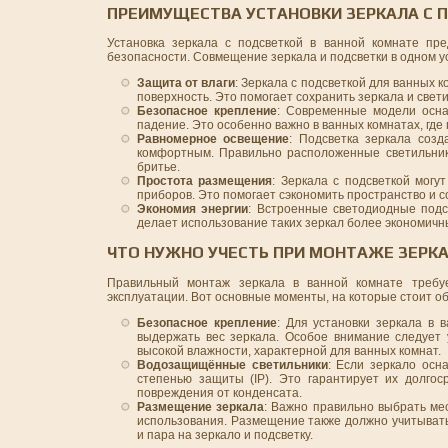
ПРЕИМУЩЕСТВА УСТАНОВКИ ЗЕРКАЛА С 
Установка зеркала с подсветкой в ванной комнате пр
безопасности. Совмещение зеркала и подсветки в одном у
Защита от влаги
: Зеркала с подсветкой для ванных 
поверхность. Это помогает сохранить зеркала и свет
Безопасное крепление
: Современные модели осна
падение. Это особенно важно в ванных комнатах, гд
Равномерное освещение
: Подсветка зеркала соз
комфортным. Правильно расположенные светильники
бритье.
Простота размещения
: Зеркала с подсветкой мог
приборов. Это помогает сэкономить пространство и 
Экономия энергии
: Встроенные светодиодные подс
делает использование таких зеркал более экономичн
ЧТО НУЖНО УЧЕСТЬ ПРИ МОНТАЖЕ ЗЕРКА
Правильный монтаж зеркала в ванной комнате требуе
эксплуатации. Вот основные моменты, на которые стоит об
Безопасное крепление
: Для установки зеркала в 
выдержать вес зеркала. Особое внимание следует 
высокой влажности, характерной для ванных комнат.
Водозащищённые светильники
: Если зеркало осн
степенью защиты (IP). Это гарантирует их долго
повреждения от конденсата.
Размещение зеркала
: Важно правильно выбрать мес
использования. Размещение также должно учитывать
и пара на зеркало и подсветку.