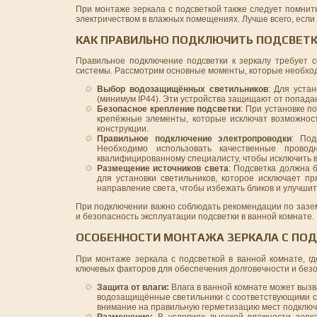
При монтаже зеркала с подсветкой также следует помнит
электричеством в влажных помещениях. Лучше всего, если
КАК ПРАВИЛЬНО ПОДКЛЮЧИТЬ ПОДСВЕТК
Правильное подключение подсветки к зеркалу требует с
системы. Рассмотрим основные моменты, которые необход
Выбор водозащищённых светильников
: Для уста
(минимум IP44). Эти устройства защищают от попада
Безопасное крепление подсветки
: При установке п
крепёжные элементы, которые исключат возможност
конструкции.
Правильное подключение электропроводки
: Под
Необходимо использовать качественные провод
квалифицированному специалисту, чтобы исключить в
Размещение источников света
: Подсветка должна 
для установки светильников, которое исключает п
направление света, чтобы избежать бликов и улучшит
При подключении важно соблюдать рекомендации по зазе
и безопасность эксплуатации подсветки в ванной комнате.
ОСОБЕННОСТИ МОНТАЖА ЗЕРКАЛА С ПОД
При монтаже зеркала с подсветкой в ванной комнате, г
ключевых факторов для обеспечения долговечности и без
Защита от влаги:
Влага в ванной комнате может вызв
водозащищённые светильники с соответствующими се
внимание на правильную герметизацию мест подключ
Размещение:
В условиях высокой влажности зерк