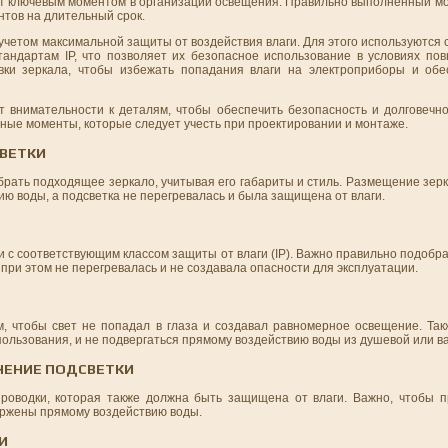
т ключевым моментом в организации освещения. Правильно выполненный мо
нтов на длительный срок.
 учетом максимальной защиты от воздействия влаги. Для этого используютс
андартам IP, что позволяет их безопасное использование в условиях по
вки зеркала, чтобы избежать попадания влаги на электроприборы и обе
т внимательности к деталям, чтобы обеспечить безопасность и долговечно
ые моменты, которые следует учесть при проектировании и монтаже.
СВЕТКИ
рать подходящее зеркало, учитывая его габариты и стиль. Размещение зер
ию воды, а подсветка не перегревалась и была защищена от влаги.
 с соответствующим классом защиты от влаги (IP). Важно правильно подобра
 при этом не перегревалась и не создавала опасности для эксплуатации.
, чтобы свет не попадал в глаза и создавал равномерное освещение. Такж
пользования, и не подвергаться прямому воздействию воды из душевой или в
ЧЕНИЕ ПОДСВЕТКИ
роводки, которая также должна быть защищена от влаги. Важно, чтобы п
ержены прямому воздействию воды.
И