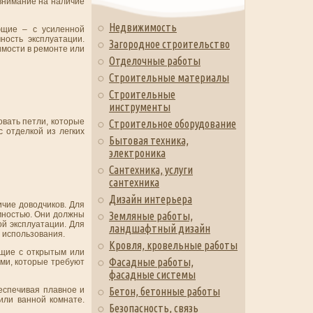
 внимание на наличие
Недвижимость
ющие – с усиленной
ость эксплуатации.
Загородное строительство
имости в ремонте или
Отделочные работы
Строительные материалы
Строительные
инструменты
овать петли, которые
Строительное оборудование
 отделкой из легких
Бытовая техника,
электроника
Сантехника, услуги
сантехника
Дизайн интерьера
ичие доводчиков. Для
мностью. Они должны
Земляные работы,
й эксплуатации. Для
ландшафтный дизайн
 использования.
Кровля, кровельные работы
щие с открытым или
Фасадные работы,
ми, которые требуют
фасадные системы
еспечивая плавное и
Бетон, бетонные работы
или ванной комнате.
Безопасность, связь