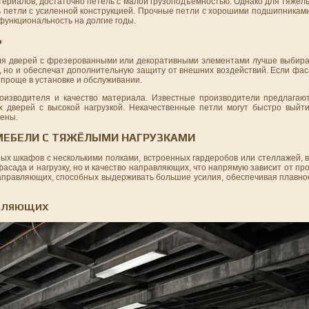
териалов, достаточно петель с малой грузоподъёмностью. Однако для тяжёл
ь петли с усиленной конструкцией. Прочные петли с хорошими подшипниками
функциональность на долгие годы.
Ь
Для дверей с фрезерованными или декоративными элементами лучше выбира
, но и обеспечат дополнительную защиту от внешних воздействий. Если фас
проще в установке и обслуживании.
роизводителя и качество материала. Известные производители предлага
 дверей с высокой нагрузкой. Некачественные петли могут быстро выйти
мены.
МЕБЕЛИ С ТЯЖЁЛЫМИ НАГРУЗКАМИ
ных шкафов с несколькими полками, встроенных гардеробов или стеллажей,
фасада и нагрузку, но и качество направляющих, что напрямую зависит от пр
направляющих, способных выдерживать большие усилия, обеспечивая плавно
АВЛЯЮЩИХ