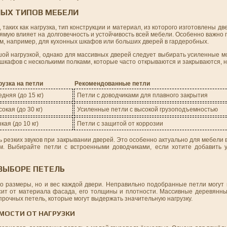
НЫХ ТИПОВ МЕБЕЛИ
таких как нагрузка, тип конструкции и материал, из которого изготовлены дв
рямую влияет на долговечность и устойчивость всей мебели. Особенно важно
ам, например, для кухонных шкафов или больших дверей в гардеробных.
шой нагрузкой, однако для массивных дверей следует выбирать усиленные м
 шкафов с несколькими полками, которые часто открываются и закрываются,
рузка на петли
Рекомендованные петли
дняя (до 15 кг)
Петли с доводчиками для плавного закрытия
окая (до 30 кг)
Усиленные петли с высокой грузоподъемностью
кая (до 10 кг)
Петли с защитой от коррозии
ь резких звуков при закрывании дверей. Это особенно актуально для мебели
м. Выбирайте петли с встроенными доводчиками, если хотите добавить 
 ВЫБОРЕ ПЕТЕЛЬ
о размеры, но и вес каждой двери. Неправильно подобранные петли могут 
ит от материала фасада, его толщины и плотности. Массивные деревянны
рочных петель, которые могут выдержать значительную нагрузку.
МОСТИ ОТ НАГРУЗКИ