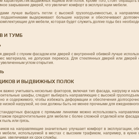
ом характеристик выдвижных ящиков или полок. Кроме того, стоит обращать
мное закрывание дверей, что увеличит комфорт в эксплуатации мебели.
ами лучше выбрать петли с высокой грузоподъемностью, а направля
подшипниками выдерживают большие нагрузки и обеспечивают долговечн
омплектующие для мебели, которая будет служить долгие годы без необход
В И ТУМБ
Ь
я дверей с глухим фасадом или дверей с внутренней обивкой лучше использ
ес материала, не допуская перекоса. Для стеклянных дверей или дверей с
и увеличенным углом открытия.
ЛЬ
ЩИКОВ И ВЫДВИЖНЫХ ПОЛОК
важно учитывать несколько факторов, включая тип фасада, нагрузку и нал
троительные шкафы, следует выбирать направляющие с высокой грузоподъе
 но и содержимого, чтобы избежать деформации и обеспечения долгосрочно
е низкой нагрузкой, но они должны быть не менее прочными для ежедневного
 стандартных фасадов с прямыми линиями можно использовать направляю
ажом предпочтительнее для мебели с более сложной отделкой или фасада
 пыль или грязь.
дчиков на направляющие значительно улучшает комфорт в эксплуатации, об
мебели, используемой в местах с высоким трафиком, например, в кухне 
ие, увеличивая их срок службы.