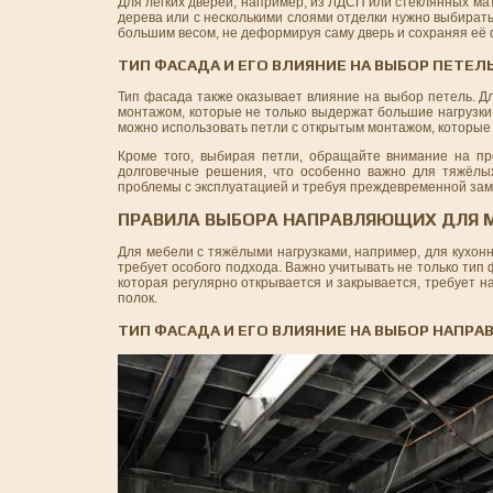
Для лёгких дверей, например, из ЛДСП или стеклянных ма
дерева или с несколькими слоями отделки нужно выбират
большим весом, не деформируя саму дверь и сохраняя её 
ТИП ФАСАДА И ЕГО ВЛИЯНИЕ НА ВЫБОР ПЕТЕЛ
Тип фасада также оказывает влияние на выбор петель. 
монтажом, которые не только выдержат большие нагрузки
можно использовать петли с открытым монтажом, которые 
Кроме того, выбирая петли, обращайте внимание на п
долговечные решения, что особенно важно для тяжёлых
проблемы с эксплуатацией и требуя преждевременной за
ПРАВИЛА ВЫБОРА НАПРАВЛЯЮЩИХ ДЛЯ 
Для мебели с тяжёлыми нагрузками, например, для кухон
требует особого подхода. Важно учитывать не только тип 
которая регулярно открывается и закрывается, требует 
полок.
ТИП ФАСАДА И ЕГО ВЛИЯНИЕ НА ВЫБОР НАПР