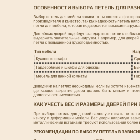
ОСОБЕННОСТИ ВЫБОРА ПЕТЕЛЬ ДЛЯ РАЗ
Выбор петель для мебели зависит от множества факторов, 
производителя и качество, так как надежность петель нап
петли для мебели, которая подвергается высоким нагрузк
Для лёгких дверей подойдут стандартные петли с неболь
выдержать значительные нагрузки. Например, для дверей
петли с повышенной грузоподъемностью.
Тип мебели
Наг
Кухонные шкафы
Сре
Гардеробные и шкафы для одежды
Выс
Мебель для ванной комнаты
Низ
Доводчики на петлях необходимы, если вы хотите избежат
где каждое закрытие двери должно быть мягким и тихи
долговечность механизма.
КАК УЧЕСТЬ ВЕС И РАЗМЕРЫ ДВЕРЕЙ ПРИ
При выборе петель для дверей важно учитывать не тольк
износу и деформации мебели. Вес двери напрямую завис
металлическими вставками требуют использования более п
РЕКОМЕНДАЦИИ ПО ВЫБОРУ ПЕТЕЛЬ В ЗАВИСИ