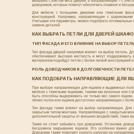
выбраны с учетом веса дверей, а направляющие – с учёт
доводчиков, которые помогут обеспечить плавное и бесшу
Для мебели с большими дверями или тяжёлыми фасад
конструкцией. Например, направляющие с шариковыми 
Учитывая эти параметры, можно подобрать оптимальные к
замене деталей.
КАК ВЫБРАТЬ ПЕТЛИ ДЛЯ ДВЕРЕЙ ШКАФО
ТИП ФАСАДА И ЕГО ВЛИЯНИЕ НА ВЫБОР ПЕТЕЛ
Тип фасада дверей напрямую влияет на выбор петель. Дл
обеспечивают высокую жесткость и могут поддерживать в
материалов подойдут петли с более легкой конструкцией 
РОЛЬ ДОВОДЧИКОВ В ДОЛГОВЕЧНОСТИ ПЕТЕ
КАК ПОДОБРАТЬ НАПРАВЛЯЮЩИЕ ДЛЯ Я
При выборе направляющих для ящиков и выдвижных полок 
мебели с тяжелыми ящиками, такими как кухонные или с
быть способны выдерживать не только вес самого ящика,
лёгких полок или ящиков достаточно направляющих с боле
Тип фасада также влияет на выбор направляющих. Для
закрытым типом монтажа. Направляющие с закрытым монт
дополнительной защиты от внешних воздействий, таких как
Также не стоит забывать про доводчики. Установка дово
бесшумное закрывание ящиков. Это особенно важно для 
Доводчики также помогают снизить нагрузку на направляющ