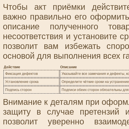
Чтобы акт приёмки действи
важно правильно его оформить
описание полученного това
несоответствия и установите с
позволит вам избежать спор
основой для выполнения всех г
Действие
Описание
Фиксация дефектов
Указывайте все замечания и дефекты, 
Установление срока
Определите чёткие сроки на устранение
Подпись сторон
Подписи обеих сторон обязательны для
Внимание к деталям при оформ
защиту в случае претензий и
позволит уверенно взаимод