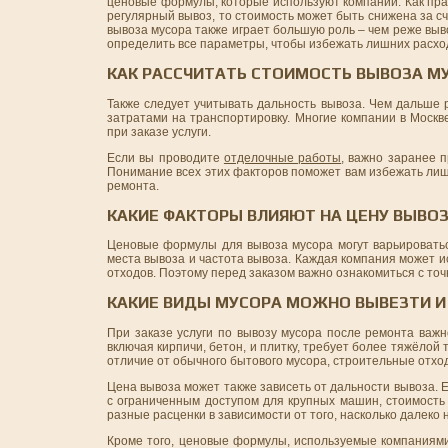
ценовые формулы, которые используют компании. Как прав
регулярный вывоз, то стоимость может быть снижена за с
вывоза мусора также играет большую роль – чем реже выв
определить все параметры, чтобы избежать лишних расхо
КАК РАССЧИТАТЬ СТОИМОСТЬ ВЫВОЗА М
Также следует учитывать дальность вывоза. Чем дальше 
затратами на транспортировку. Многие компании в Москв
при заказе услуги.
Если вы проводите
отделочные работы
, важно заранее 
Понимание всех этих факторов поможет вам избежать лиш
ремонта.
КАКИЕ ФАКТОРЫ ВЛИЯЮТ НА ЦЕНУ ВЫВО
Ценовые формулы для вывоза мусора могут варьироватьс
места вывоза и частота вывоза. Каждая компания может ис
отходов. Поэтому перед заказом важно ознакомиться с точн
КАКИЕ ВИДЫ МУСОРА МОЖНО ВЫВЕЗТИ И 
При заказе услуги по вывозу мусора после ремонта важн
включая кирпичи, бетон, и плитку, требует более тяжёлой
отличие от обычного бытового мусора, строительные отход
Цена вывоза может также зависеть от дальности вывоза. Е
с ограниченным доступом для крупных машин, стоимость 
разные расценки в зависимости от того, насколько далеко 
Кроме того, ценовые формулы, используемые компаниями,