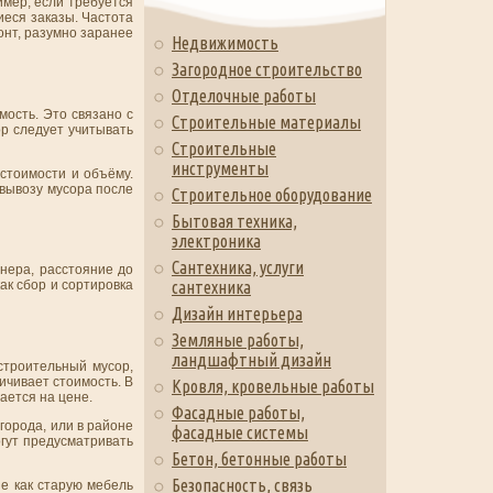
имер, если требуется
иеся заказы. Частота
онт, разумно заранее
Недвижимость
Загородное строительство
Отделочные работы
мость. Это связано с
Строительные материалы
ор следует учитывать
Строительные
инструменты
стоимости и объёму.
 вывозу мусора после
Строительное оборудование
Бытовая техника,
электроника
Сантехника, услуги
нера, расстояние до
ак сбор и сортировка
сантехника
Дизайн интерьера
Земляные работы,
ландшафтный дизайн
 строительный мусор,
ичивает стоимость. В
Кровля, кровельные работы
ается на цене.
Фасадные работы,
города, или в районе
фасадные системы
гут предусматривать
Бетон, бетонные работы
Безопасность, связь
е как старую мебель