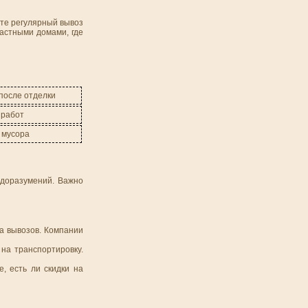
ете регулярный вывоз
частными домами, где
после отделки
 работ
 мусора
едоразумений. Важно
ва вывозов. Компании
на транспортировку.
е, есть ли скидки на