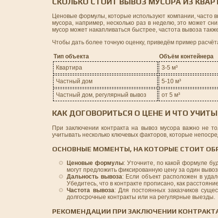
СКОЛЬКО СТОИТ ВЫВОЗ МУСОРА ИЗ КВАР
Ценовые формулы, которые используют компании, часто вк
мусора, например, несколько раз в неделю, это может сни
мусор может накапливаться быстрее, частота вывоза такж
Чтобы дать более точную оценку, приведём пример расчёт
Тип объекта
Объём контейнера
Квартира
3-5 м³
Частный дом
5-10 м³
Частный дом, регулярный вывоз
от 5 м³
КАК ДОГОВОРИТЬСЯ О ЦЕНЕ И ЧТО УЧИТ
При заключении контракта на вывоз мусора важно не то
учитывать несколько ключевых факторов, которые непосре
ОСНОВНЫЕ МОМЕНТЫ, НА КОТОРЫЕ СТОИТ ОБ
Ценовые формулы
: Уточните, по какой формуле бу
могут предложить фиксированную цену за один вывоз 
Дальность вывоза
: Если объект расположен в уда
Убедитесь, что в контракте прописано, как расстояни
Частота вывоза
: Для постоянных заказчиков сущес
долгосрочные контракты или на регулярные выезды.
РЕКОМЕНДАЦИИ ПРИ ЗАКЛЮЧЕНИИ КОНТРАКТА