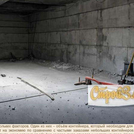
ольких факторов. Один из них – объём контейнера, который необходим для
т на экономию по сравнению с частыми заказами небольших контейнеров