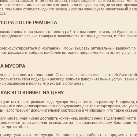
ило, цена зависит от объёма мусора, типа отходов и частоты вывоза. Напр
чет заключения долгосрочного контракта или получения скидки за повторяющ
оз, тем выше стоимость одного заказа. Если вы планируете масштабный рем
дов.
УСОРА ПОСЛЕ РЕМОНТА
расположена точка вывоза от места работы компании, тем выше будет стои
е предлагают разные тарифы в зависимости от зоны доставки, и этот факт
проконсультироваться с компанией, чтобы выбрать оптимальный вариант по 
них расходов и выбрать наиболее выгодное предложение на рынке услуг по
ЗА МУСОРА
я в зависимости от компании. Основные составляющие – это объём контей
пользовать свои подходы к расчёту, включая дополнительные услуги, такие к
ой расценкой и понять, что входит в стоимость.
КАК ЭТО ВЛИЯЕТ НА ЦЕНУ
о учитывать, что разные виды мусора могут стоить по-разному. Например,
 техники и специализированного оборудования для транспортировки, что увел
ы часто требуют дополнительной сортировки и утилизации, что также сказыв
сли место, куда нужно доставить контейнер, расположено в удалённой части 
увеличится из-за дополнительных затрат на транспортировку. Компании мо
находится объект.
 могут учитывать тип мусора. Например, крупногабаритные предметы, таки