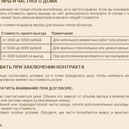
ТИРЫ И ЧАСТНОГО ДОМА
лючают не только объём контейнера, но и частоту вывоза. Если вы планиру
зить стоимость одного выезда за счёт долгосрочного контракта. В случае с 
е может быть важным фактором в расчёте общей стоимости.
а стоимости вывоза мусора для разных типов объектов:
Стоимость одного выезда
Примечания
от 3000 до 5000 рублей
Для небольших ремонтных работ или уборки 
от 5000 до 8000 рублей
Для крупных строительных или демонтажных
от 4500 рублей за выезд
При долгосрочном контракте и частом вывозе
ЫВАТЬ ПРИ ЗАКЛЮЧЕНИИ КОНТРАКТА
лько согласовать условия, но и точно определить цену, чтобы избежать н
дственно влияют на стоимость услуги.
РАТИТЬ ВНИМАНИЕ ПРИ ДОГОВОРЕ:
дет рассчитываться цена. Обычно это зависит от объёма мусора и количест
или систему скидок за регулярные заказы.
лённой или труднодоступной части города, учтите дополнительные расходы 
е влияет на стоимость.
твуют особые условия. Обсудите, как часто потребуется вывоз, и выяснит
: