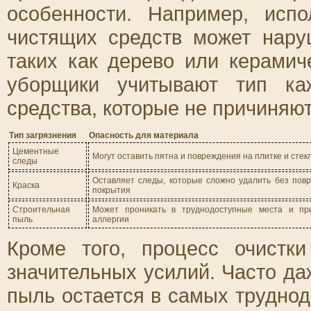
особенности. Например, исп
чистящих средств может нар
таких как дерево или керами
уборщики учитывают тип ка
средства, которые не причиняют
Тип загрязнения
Опасность для материала
Цементные
Могут оставить пятна и повреждения на плитке и стек
следы
Оставляет следы, которые сложно удалить без пов
Краска
покрытия
Строительная
Может проникать в труднодоступные места и пр
пыль
аллергии
Кроме того, процесс очистк
значительных усилий. Часто да
пыль остается в самых труднод