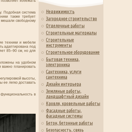
й позволяет избежать
Недвижимость
у. Подобная система
хники также требует
Загородное строительство
е мешали свободному
Отделочные работы
Строительные материалы
Строительные
ие техники и мебели
инструменты
ыть адаптирована под
яет 85–90 см, но для
Строительное оборудование
Бытовая техника,
положены на удобном
электроника
и важно планировать
Сантехника, услуги
сантехника
егулировкой высоты,
ы ее легко доставать
Дизайн интерьера
Земляные работы,
 функциональность в
ландшафтный дизайн
Кровля, кровельные работы
Фасадные работы,
фасадные системы
Бетон, бетонные работы
Безопасность, связь