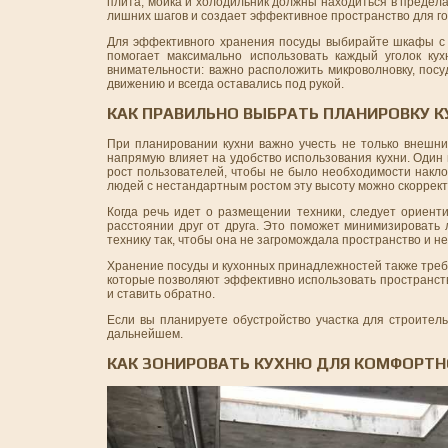
плита, мойка и холодильник должны находиться в предела
лишних шагов и создает эффективное пространство для го
Для эффективного хранения посуды выбирайте шкафы с в
помогает максимально использовать каждый уголок ку
внимательности: важно расположить микроволновку, пос
движению и всегда оставались под рукой.
КАК ПРАВИЛЬНО ВЫБРАТЬ ПЛАНИРОВКУ К
При планировании кухни важно учесть не только внешни
напрямую влияет на удобство использования кухни. Один
рост пользователей, чтобы не было необходимости накло
людей с нестандартным ростом эту высоту можно скоррект
Когда речь идет о размещении техники, следует ориенти
расстоянии друг от друга. Это поможет минимизировать
технику так, чтобы она не загромождала пространство и 
Хранение посуды и кухонных принадлежностей также треб
которые позволяют эффективно использовать пространств
и ставить обратно.
Если вы планируете обустройство участка для строитель
дальнейшем.
КАК ЗОНИРОВАТЬ КУХНЮ ДЛЯ КОМФОРТН