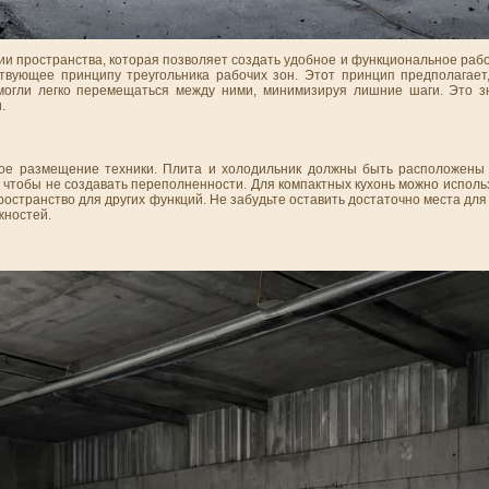
ии пространства, которая позволяет создать удобное и функциональное раб
твующее принципу треугольника рабочих зон. Этот принцип предполагает,
могли легко перемещаться между ними, минимизируя лишние шаги. Это з
.
ное размещение техники. Плита и холодильник должны быть расположены
о, чтобы не создавать переполненности. Для компактных кухонь можно испол
пространство для других функций. Не забудьте оставить достаточно места дл
жностей.