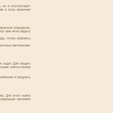
, но и способствует
ики и зоны хранения
авленное освещение,
ут вам четко видеть
оды, чтобы избежать
центные светильники.
я задач. Для общего
хники: плита и мойка
требление и продлить
ва. Для этого нужно
ксимальная экономия