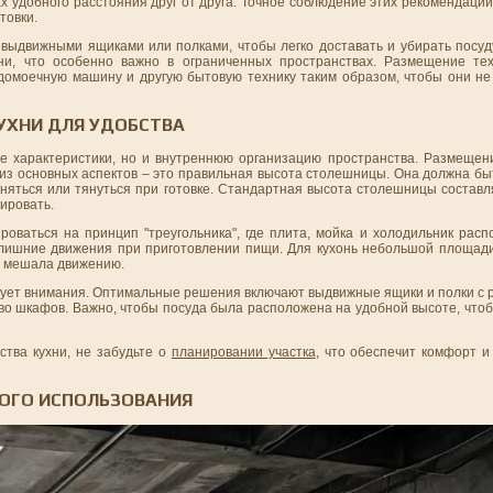
х удобного расстояния друг от друга. Точное соблюдение этих рекомендаци
товки.
ыдвижными ящиками или полками, чтобы легко доставать и убирать посуд
хни, что особенно важно в ограниченных пространствах. Размещение те
удомоечную машину и другую бытовую технику таким образом, чтобы они н
УХНИ ДЛЯ УДОБСТВА
е характеристики, но и внутреннюю организацию пространства. Размещен
 из основных аспектов – это правильная высота столешницы. Она должна б
няться или тянуться при готовке. Стандартная высота столешницы составл
ировать.
роваться на принцип "треугольника", где плита, мойка и холодильник рас
 лишние движения при приготовлении пищи. Для кухонь небольшой площад
не мешала движению.
ует внимания. Оптимальные решения включают выдвижные ящики и полки с р
о шкафов. Важно, чтобы посуда была расположена на удобной высоте, чтоб
ства кухни, не забудьте о
планировании участка
, что обеспечит комфорт и
ОГО ИСПОЛЬЗОВАНИЯ