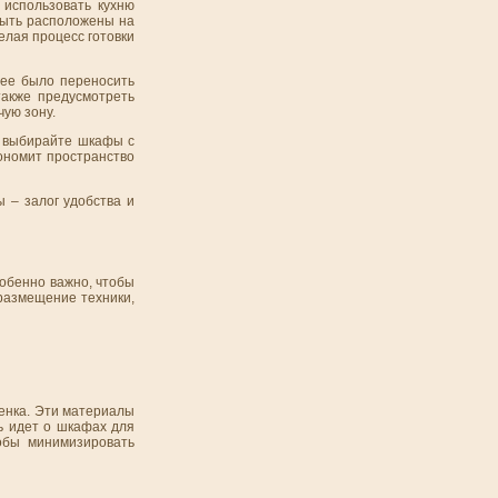
 использовать кухню
 быть расположены на
елая процесс готовки
нее было переносить
также предусмотреть
ую зону.
ы выбирайте шкафы с
кономит пространство
 – залог удобства и
собенно важно, чтобы
 размещение техники,
енка. Эти материалы
чь идет о шкафах для
обы минимизировать