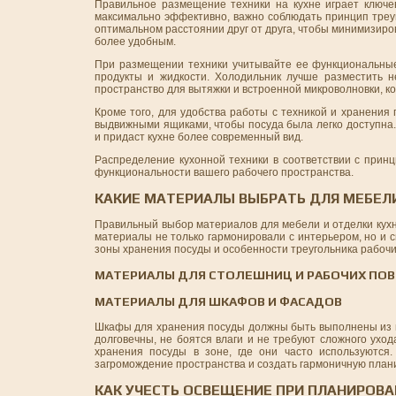
Правильное размещение техники на кухне играет ключев
максимально эффективно, важно соблюдать принцип треуг
оптимальном расстоянии друг от друга, чтобы минимизиров
более удобным.
При размещении техники учитывайте ее функциональные
продукты и жидкости. Холодильник лучше разместить н
пространство для вытяжки и встроенной микроволновки, к
Кроме того, для удобства работы с техникой и хранени
выдвижными ящиками, чтобы посуда была легко доступна.
и придаст кухне более современный вид.
Распределение кухонной техники в соответствии с принц
функциональности вашего рабочего пространства.
КАКИЕ МАТЕРИАЛЫ ВЫБРАТЬ ДЛЯ МЕБЕЛИ
Правильный выбор материалов для мебели и отделки кухн
материалы не только гармонировали с интерьером, но и с
зоны хранения посуды и особенности треугольника рабочи
МАТЕРИАЛЫ ДЛЯ СТОЛЕШНИЦ И РАБОЧИХ ПО
МАТЕРИАЛЫ ДЛЯ ШКАФОВ И ФАСАДОВ
Шкафы для хранения посуды должны быть выполнены из п
долговечны, не боятся влаги и не требуют сложного ухо
хранения посуды в зоне, где они часто используются
загромождение пространства и создать гармоничную плани
КАК УЧЕСТЬ ОСВЕЩЕНИЕ ПРИ ПЛАНИРОВА