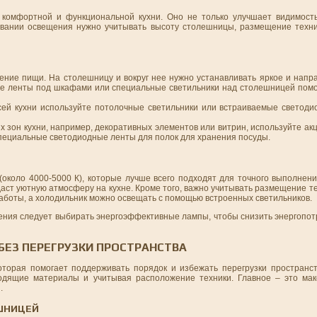
комфортной и функциональной кухни. Оно не только улучшает видимость
овании освещения нужно учитывать высоту столешницы, размещение техн
ление пищи. На столешницу и вокруг нее нужно устанавливать яркое и напр
е ленты под шкафами или специальные светильники над столешницей помог
ей кухни используйте потолочные светильники или встраиваемые светоди
зон кухни, например, декоративных элементов или витрин, используйте ак
специальные светодиодные ленты для полок для хранения посуды.
около 4000-5000 К), которые лучше всего подходят для точного выполнени
аст уютную атмосферу на кухне. Кроме того, важно учитывать размещение те
аботы, а холодильник можно освещать с помощью встроенных светильников.
ещения следует выбирать энергоэффективные лампы, чтобы снизить энергопо
 БЕЗ ПЕРЕГРУЗКИ ПРОСТРАНСТВА
оторая помогает поддерживать порядок и избежать перегрузки пространст
ходящие материалы и учитывая расположение техники. Главное – это ма
.
ШНИЦЕЙ