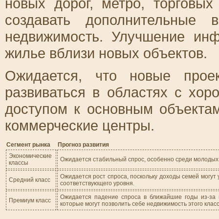
новых дорог, метро, торговых
создавать дополнительные 
недвижимость. Улучшение инф
жилье вблизи новых объектов.
Ожидается, что новые прое
развиваться в областях с хо
доступом к основным объектам
коммерческие центры.
Сегмент рынка
Прогноз развития
Экономические
Ожидается стабильный спрос, особенно среди молодых с
классы
Ожидается рост спроса, поскольку доходы семей могут
Средний класс
соответствующего уровня.
Ожидается падение спроса в ближайшие годы из-за н
Премиум класс
которые могут позволить себе недвижимость этого класс