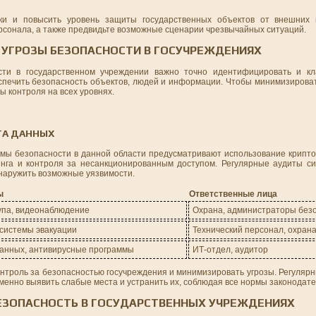
ки и повысить уровень защиты государственных объектов от внешних и
рсонала, а также предвидьте возможные сценарии чрезвычайных ситуаций.
 УГРОЗЫ БЕЗОПАСНОСТИ В ГОСУЧРЕЖДЕНИЯХ
сти в государственном учреждении важно точно идентифицировать и кл
спечить безопасность объектов, людей и информации. Чтобы минимизироват
ы контроля на всех уровнях.
ТА ДАННЫХ
рмы безопасности в данной области предусматривают использование крипто
инга и контроля за несанкционированным доступом. Регулярные аудиты с
наружить возможные уязвимости.
ы
Ответственные лица
упа, видеонаблюдение
Охрана, администраторы без
 системы эвакуации
Технический персонал, охран
анных, антивирусные программы
ИТ-отдел, аудитор
нтроль за безопасностью госучреждения и минимизировать угрозы. Регулярн
енно выявить слабые места и устранить их, соблюдая все нормы законодате
ЕЗОПАСНОСТЬ В ГОСУДАРСТВЕННЫХ УЧРЕЖДЕНИЯХ