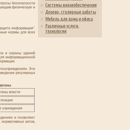
опросы безопасности
Системы жизнеобеспечения
рующим физическую и
Дерево, столярные работы
Мебель для дома и офиса
Различные услуги,
защите информации".
технологии
ьные нормы для всех
па и охраны зданий
 Для информационной
формации.
 госучреждениях. Эти
оведения регулярных
органы
ганы власти
тизации
е учреждения
ждениях и позволяет
 нормативных актов,