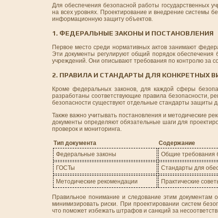
Для обеспечения безопасной работы государственных уч
на всех уровнях. Проектирование и внедрение системы б
информационную защиту объектов.
1. ФЕДЕРАЛЬНЫЕ ЗАКОНЫ И ПОСТАНОВЛЕНИЯ
Первое место среди нормативных актов занимают федера
Эти документы регулируют общий порядок обеспечения б
учреждений. Они описывают требования по контролю за с
2. ПРАВИЛА И СТАНДАРТЫ ДЛЯ КОНКРЕТНЫХ 
Кроме федеральных законов, для каждой сферы безопа
разработаны соответствующие правила безопасности, ре
безопасности существуют отдельные стандарты защиты д
Также важно учитывать постановления и методические ре
документы определяют обязательные шаги для проектиро
проверок и мониторинга.
Тип документа
Содержание
Федеральные законы
Общие требования б
ГОСТы
Стандарты для обе
Методические рекомендации
Практические совет
Правильное понимание и следование этим документам о
минимизировать риски. При проектировании систем безо
что поможет избежать штрафов и санкций за несоответств