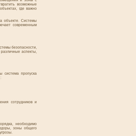
твратить возможные
объектах, где важно
на объекте. Системы
твечает современным
стемы безопасности,
 различные аспекты,
ы система пропуска
:
ения сотрудников и
орядка, необходимо
ридоры, зоны общего
угрозы.