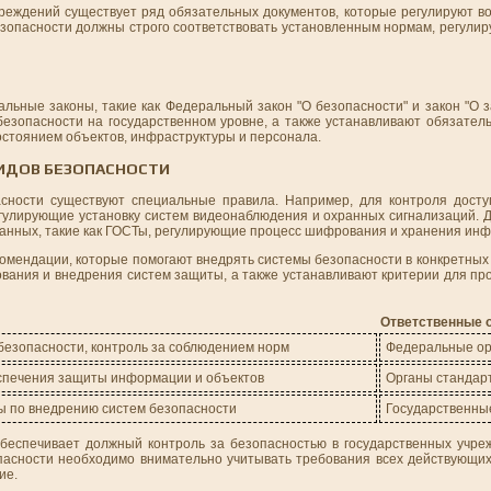
реждений существует ряд обязательных документов, которые регулируют в
езопасности должны строго соответствовать установленным нормам, регули
льные законы, такие как Федеральный закон "О безопасности" и закон "О 
езопасности на государственном уровне, а также устанавливают обязател
остоянием объектов, инфраструктуры и персонала.
ВИДОВ БЕЗОПАСНОСТИ
сности существуют специальные правила. Например, для контроля досту
гулирующие установку систем видеонаблюдения и охранных сигнализаций.
анных, такие как ГОСТы, регулирующие процесс шифрования и хранения ин
комендации, которые помогают внедрять системы безопасности в конкретных
вания и внедрения систем защиты, а также устанавливают критерии для пр
Ответственные 
езопасности, контроль за соблюдением норм
Федеральные ор
спечения защиты информации и объектов
Органы стандар
ы по внедрению систем безопасности
Государственны
беспечивает должный контроль за безопасностью в государственных учре
пасности необходимо внимательно учитывать требования всех действующих
ие.