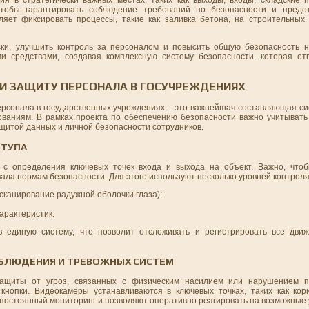
тобы гарантировать соблюдение требований по безопасности и предо
ляет фиксировать процессы, такие как
заливка бетона
, на строительных 
ски, улучшить контроль за персоналом и повысить общую безопасность 
ми средствами, создавая комплексную систему безопасности, которая о
 И ЗАЩИТУ ПЕРСОНАЛА В ГОСУЧРЕЖДЕНИЯХ
ерсонала в государственных учреждениях – это важнейшая составляющая си
ованиям. В рамках проекта по обеспечению безопасности важно учитывать
ащитой данных и личной безопасности сотрудников.
СТУПА
 с определения ключевых точек входа и выхода на объект. Важно, чтоб
ала нормам безопасности. Для этого используют несколько уровней контроля
сканирование радужной оболочки глаза);
арактеристик.
 единую систему, что позволит отслеживать и регистрировать все движ
АБЛЮДЕНИЯ И ТРЕВОЖНЫХ СИСТЕМ
ащиты от угроз, связанных с физическим насилием или нарушением п
кнопки. Видеокамеры устанавливаются в ключевых точках, таких как ко
 постоянный мониторинг и позволяют оперативно реагировать на возможные 