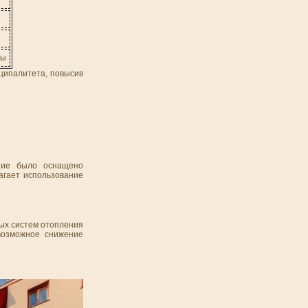
ты
ципалитета, повысив
ание было оснащено
агает использование
ых систем отопления
 возможное снижение