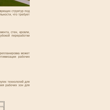
вующих структур под
ьности, что требует
ента, стен, кровли,
убокой переработки
ерепланировка может
птимизации рабочих
угих технологий для
ния рабочих зон для