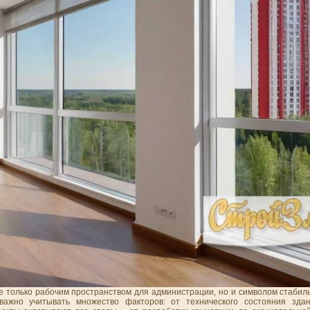
е только рабочим пространством для администрации, но и символом стабил
ажно учитывать множество факторов: от технического состояния зда