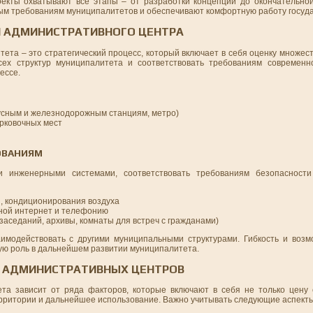
екты охватывают все этапы – от разработки концепции до окончательно
ым требованиям муниципалитетов и обеспечивают комфортную работу госуда
Я АДМИНИСТРАТИВНОГО ЦЕНТРА
ета – это стратегический процесс, который включает в себя оценку множес
х структур муниципалитета и соответствовать требованиям современно
ессе.
усным и железнодорожным станциям, метро)
арковочных мест
ОВАНИЯМ
 инженерными системами, соответствовать требованиям безопасност
, кондиционирования воздуха
ной интернет и телефонию
аседаний, архивы, комнаты для встреч с гражданами)
аимодействовать с другими муниципальными структурами. Гибкость и воз
ую роль в дальнейшем развитии муниципалитета.
Ь АДМИНИСТРАТИВНЫХ ЦЕНТРОВ
та зависит от ряда факторов, которые включают в себя не только цену 
ерритории и дальнейшее использование. Важно учитывать следующие аспекты