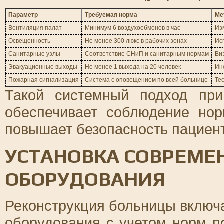
Параметр
Требуемая норма
Ме
Вентиляция палат
Минимум 6 воздухообменов в час
Из
Освещенность
Не менее 300 люкс в рабочих зонах
Ис
Санитарные узлы
Соответствие СНиП и санитарным нормам
Ви
Эвакуационные выходы
Не менее 1 выхода на 20 человек
Ин
Пожарная сигнализация
Система с оповещением по всей больнице
Те
Такой системный подход при
обеспечивает соблюдение но
повышает безопасность пациен
УСТАНОВКА СОВРЕМЕ
ОБОРУДОВАНИЯ
Реконструкция больницы включа
оборудования с учетом норм п