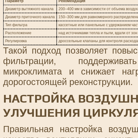
Параметр
Рекомендация
Диаметр вытяжного канала
200–400 мм в зависимости от объема воздух
Диаметр приточного канала
150–300 мм для равномерного распределен
Тип фильтра
кассетные или панельные с удержанием час
Расположение
над источниками тепла и пыли, вдали от зо
Регулировка
дроссельные клапаны для контроля расхода
Такой подход позволяет повы
фильтрации, поддержива
микроклимата и снижает наг
дорогостоящей реконструкции.
НАСТРОЙКА ВОЗДУШН
УЛУЧШЕНИЯ ЦИРКУЛ
Правильная настройка воздуш