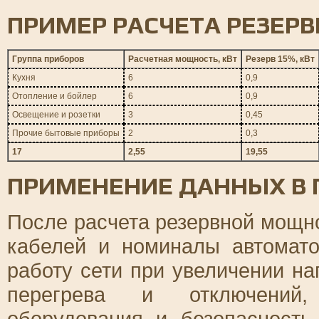
ПРИМЕР РАСЧЕТА РЕЗЕР
Группа приборов
Расчетная мощность, кВт
Резерв 15%, кВт
Кухня
6
0,9
Отопление и бойлер
6
0,9
Освещение и розетки
3
0,45
Прочие бытовые приборы
2
0,3
17
2,55
19,55
ПРИМЕНЕНИЕ ДАННЫХ В 
После расчета резервной мощн
кабелей и номиналы автомато
работу сети при увеличении на
перегрева и отключений, 
оборудования и безопасност