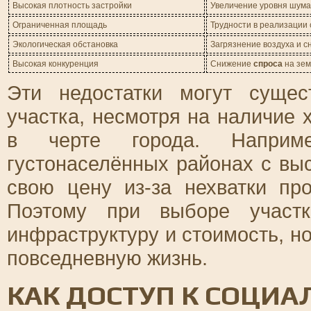
Высокая плотность застройки
Увеличение уровня шума
Ограниченная площадь
Трудности в реализации 
Экологическая обстановка
Загрязнение воздуха и с
Высокая конкуренция
Снижение
спроса
на зем
Эти недостатки могут суще
участка, несмотря на наличие
в черте города. Наприме
густонаселённых районах с выс
свою цену из-за нехватки пр
Поэтому при выборе участк
инфраструктуру и стоимость, но
повседневную жизнь.
КАК ДОСТУП К СОЦИ