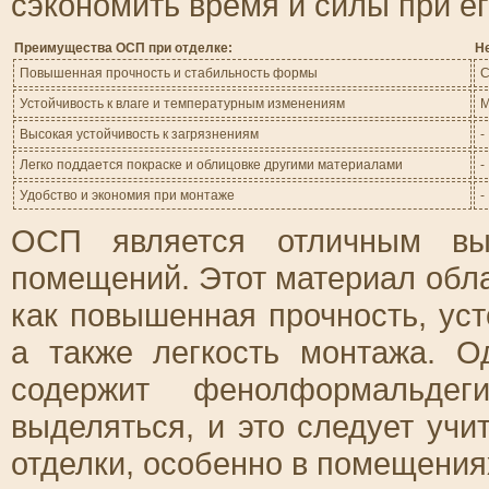
сэкономить время и силы при ег
Преимущества ОСП при отделке:
Н
Повышенная прочность и стабильность формы
С
Устойчивость к влаге и температурным изменениям
М
Высокая устойчивость к загрязнениям
-
Легко поддается покраске и облицовке другими материалами
-
Удобство и экономия при монтаже
-
ОСП является отличным вы
помещений. Этот материал обл
как повышенная прочность, уст
а также легкость монтажа. О
содержит фенолформальдег
выделяться, и это следует уч
отделки, особенно в помещени